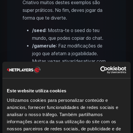
Criativo muitos destes exemplos são
super práticos. No fim, deves jogar da
forma que te diverte.
/seed
: Mostra‑te o seed do teu
mundo, que podes copiar do chat.
/gamerule
: Faz modificações de
jogo que afetam a jogabilidade.
Muitas vezes ativar/desativar com
true
ou
false
, p. ex.
.
doDaylightCycle false
/gamemode
: Alterna pelo chat entre
Este website utiliza cookies
Criativo
,
Sobrevivência
,
Espectador
ou
Aventura
. Em
Utilizamos cookies para personalizar conteúdo e
anúncios, fornecer funcionalidades de redes sociais e
alternativa, podes mudar com
F3 +
analisar o nosso tráfego. Também partilhamos
F4
.
informações acerca da sua utilização do site com os
/give
: Dá a ti ou a outro jogador itens
nossos parceiros de redes sociais, de publicidade e de
à tua escolha, p. ex.