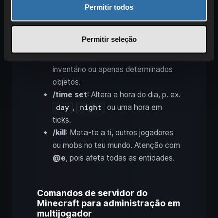
.
minecraft:zombie
Permitir todos
/teleport
ou
/tp
: Teletransporta‑te
a ti ou a outros para coordenadas ou
Permitir seleção
jogadores.
/clear
: Apaga todos os itens do
inventário ou apenas determinados
objetos.
/time set
: Altera a hora do dia, p. ex.
,
ou uma hora em
day
night
ticks.
/kill
: Mata‑te a ti, outros jogadores
ou mobs no teu mundo. Atenção com
@e
, pois afeta todas as entidades.
Comandos de servidor do
Minecraft para administração em
multijogador