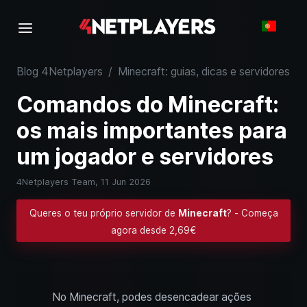
Blog 4Netplayers
/
Minecraft: guias, dicas e servidores
/
Comandos do Minecraft:
os mais importantes para
um jogador e servidores
4Netplayers Team,
11 Jun 2026
Queres o teu próprio servidor de
Minecraft
? - Começa
agora desde 2,69€
No Minecraft, podes desencadear ações