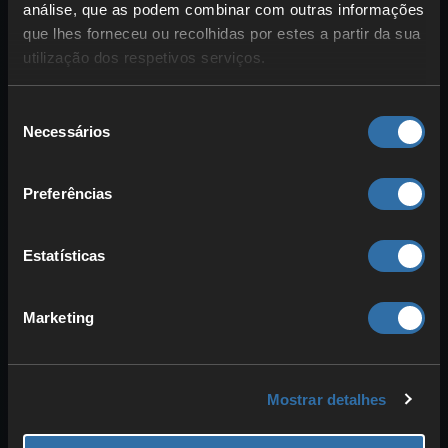
análise, que as podem combinar com outras informações
minecraft:iron_pickaxe{Unbre
que lhes forneceu ou recolhidas por estes a partir da sua
.
akable:1b}
utilização dos respetivos serviços.
/weather
: Altera o tempo para sol,
chuva ou trovoada. Além disso,
Seleção
podes definir a duração.
Necessários
de
/locate
: Procura estruturas ou
consentimento
biomas e recebe coordenadas para
Preferências
onde te podes teletransportar
diretamente.
/fill
: Preenche uma área com um
Estatísticas
bloco à tua escolha ou substitui
blocos. Podes introduzir
Marketing
coordenadas ou assumi‑las
automaticamente com base no
ponto de vista atual.
Mostrar detalhes
/summon
: Invoca uma entidade ou
um mob à tua escolha, p. ex.