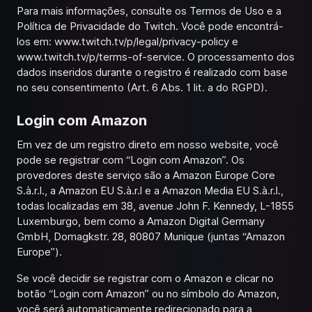
Para mais informações, consulte os Termos de Uso e a
Política de Privacidade do Twitch. Você pode encontrá-
los em:
www.twitch.tv/p/legal/privacy-policy
e
www.twitch.tv/p/terms-of-service
. O processamento dos
dados inseridos durante o registro é realizado com base
no seu consentimento (Art. 6 Abs. 1 lit. a do RGPD).
Login com Amazon
Em vez de um registro direto em nosso website, você
pode se registrar com “Login com Amazon”. Os
provedores deste serviço são a Amazon Europe Core
S.à.r.l., a Amazon EU S.à.r.l e a Amazon Media EU S.à.r.l.,
todas localizadas em 38, avenue John F. Kennedy, L-1855
Luxemburgo, bem como a Amazon Digital Germany
GmbH, Domagkstr. 28, 80807 Munique (juntas “Amazon
Europe”).
Se você decidir se registrar com o Amazon e clicar no
botão “Login com Amazon” ou no símbolo do Amazon,
você será automaticamente redirecionado para a