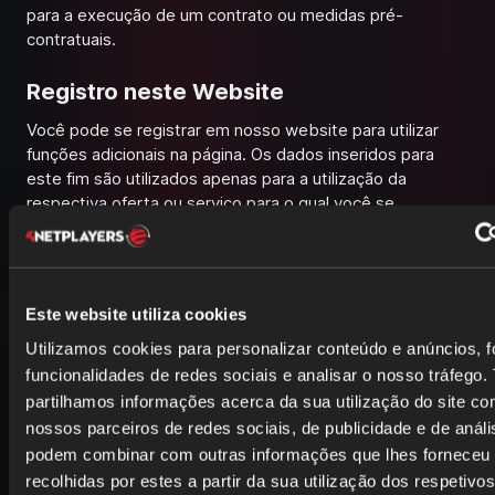
para a execução de um contrato ou medidas pré-
contratuais.
Registro neste Website
Você pode se registrar em nosso website para utilizar
funções adicionais na página. Os dados inseridos para
este fim são utilizados apenas para a utilização da
respectiva oferta ou serviço para o qual você se
registrou. As informações obrigatórias solicitadas no
momento do registro devem ser fornecidas na íntegra.
Caso contrário, rejeitaremos o registro.
Este website utiliza cookies
Para alterações importantes, como no escopo da oferta
ou em mudanças tecnicamente necessárias, utilizamos o
Utilizamos cookies para personalizar conteúdo e anúncios, f
e-mail fornecido no momento do registro para informá-lo
funcionalidades de redes sociais e analisar o nosso tráfego
por este meio.
partilhamos informações acerca da sua utilização do site c
nossos parceiros de redes sociais, de publicidade e de análi
O processamento dos dados inseridos durante o registro
podem combinar com outras informações que lhes forneceu
é realizado com base no seu consentimento (Art. 6 Abs.
1 lit. a do RGPD). Você pode revogar seu consentimento
recolhidas por estes a partir da sua utilização dos respetivo