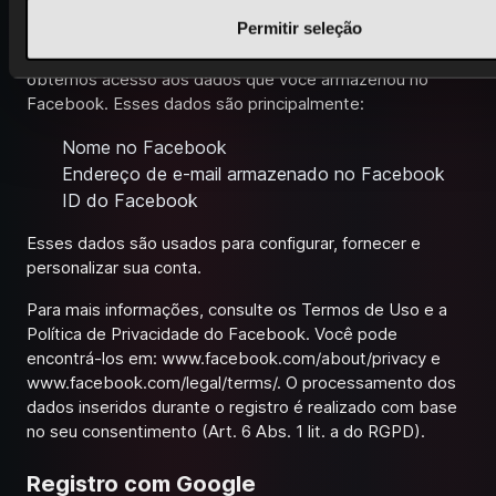
autenticar com seus dados de uso. Ao fazer isso, o seu
Permitir seleção
perfil do Facebook será vinculado ao nosso website ou
aos nossos serviços. Por meio dessa vinculação,
obtemos acesso aos dados que você armazenou no
Facebook. Esses dados são principalmente:
Nome no Facebook
Endereço de e-mail armazenado no Facebook
ID do Facebook
Esses dados são usados para configurar, fornecer e
personalizar sua conta.
Para mais informações, consulte os Termos de Uso e a
Política de Privacidade do Facebook. Você pode
encontrá-los em:
www.facebook.com/about/privacy
e
www.facebook.com/legal/terms/
. O processamento dos
dados inseridos durante o registro é realizado com base
no seu consentimento (Art. 6 Abs. 1 lit. a do RGPD).
Registro com Google