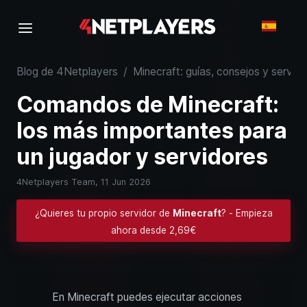
Blog de 4Netplayers
/
Minecraft: guías, consejos y servid
Comandos de Minecraft:
los más importantes para
un jugador y servidores
4Netplayers Team,
11 Jun 2026
¿Quieres tu propio servidor de
Minecraft
? - Empieza
ahora desde 2,69€
En Minecraft puedes ejecutar acciones