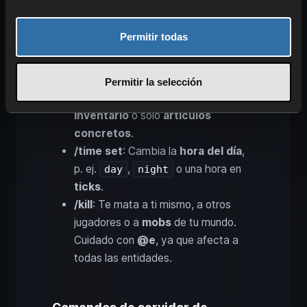
mob
a tu elección, p. ej.
.
minecraft:zombie
Permitir todas
/teleport
o
/tp
: Te teletransporta a
ti u otros a
coordenadas
o
jugadores
.
Permitir la selección
/clear
: Borra todos los objetos del
inventario
o solo
artículos
concretos
.
/time set
: Cambia la
hora del día
,
p. ej.
,
o una hora en
day
night
ticks
.
/kill
: Te mata a ti mismo, a otros
jugadores o a
mobs
de tu mundo.
Cuidado con
@e
, ya que afecta a
todas las entidades.