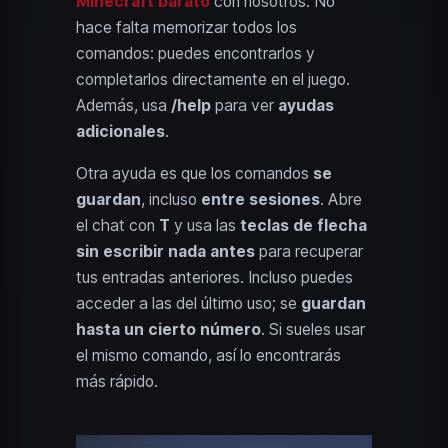
Minecraft barato
con nosotros. No
hace falta memorizar todos los
comandos: puedes encontrarlos y
completarlos directamente en el juego.
Además, usa
/help
para ver
ayudas
adicionales
.
Otra ayuda es que los comandos
se
guardan
, incluso
entre sesiones
. Abre
el chat con
T
y usa las
teclas de flecha
sin escribir nada antes
para recuperar
tus entradas anteriores. Incluso puedes
acceder a las del último uso; se
guardan
hasta un cierto número
. Si sueles usar
el mismo comando, así lo encontrarás
más rápido.