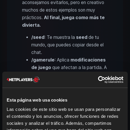
aconsejamos evitarlos, pero en creativo
muchos de estos ejemplos son muy
prácticos.
Al final, juega como más te
divierta.
/seed
: Te muestra la
seed
de tu
mundo, que puedes copiar desde el
chat.
/gamerule
: Aplica
modificaciones
de juego
que afectan a la partida. A
menudo se activan o desactivan con
true
o
false
, p. ej.
.
doDaylightCycle false
/gamemode
: Cambia desde el chat
Esta página web usa cookies
entre
Creativo
,
Supervivencia
,
Las cookies de este sitio web se usan para personalizar
Espectador
o
Aventura
.
el contenido y los anuncios, ofrecer funciones de redes
Alternativamente, puedes cambiar
sociales y analizar el tráfico. Además, compartimos
con
F3 + F4
.