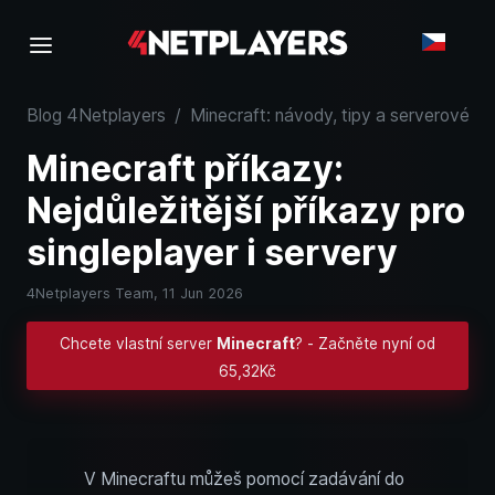
Blog 4Netplayers
/
Minecraft: návody, tipy a serverové zn
Minecraft příkazy:
Nejdůležitější příkazy pro
singleplayer i servery
4Netplayers Team,
11 Jun 2026
Chcete vlastní server
Minecraft
? - Začněte nyní od
65,32Kč
V Minecraftu můžeš pomocí zadávání do