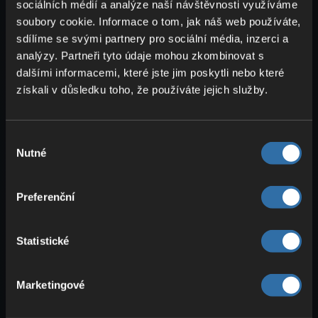
/give
: Dej sobě nebo jinému hráči
sociálních médií a analýze naší návštěvnosti využíváme
předměty
dle výběru, např.
soubory cookie. Informace o tom, jak náš web používáte,
minecraft:iron_pickaxe{Unbre
sdílíme se svými partnery pro sociální média, inzerci a
.
analýzy. Partneři tyto údaje mohou zkombinovat s
akable:1b}
dalšími informacemi, které jste jim poskytli nebo které
/weather
: Změň
počasí
na
získali v důsledku toho, že používáte jejich služby.
slunečno, déšť nebo bouřku. Navíc
lze určit i
délku trvání
.
/locate
: Najdi
struktury
nebo
Výběr
biomy
a získej souřadnice, na které
Nutné
souhlasu
se můžeš rovnou
teleportovat
.
/fill
: Vyplň
oblast
vybraným blokem
Preferenční
nebo vyměň bloky. Souřadnice
můžeš zadat nebo je podle směru
pohledu
automaticky převzít
.
Statistické
/summon
: Přivolej
entity
nebo
moba
dle výběru, např.
Marketingové
.
minecraft:zombie
/teleport
nebo
/tp
: Teleportuj sebe