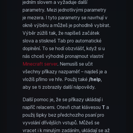
jedním slovem a vyžaduje další
parametry. Mezi jednotlivými parametry
je mezera. I tyto parametry se navrhují v
okně výběru a můžeš je pohodlně vybírat.
Výběr zúžíš tak, že napíšeš začátek
slova a stiskneš Tab pro automatické
doplnění. To se hodí obzvlášť, když si u
nás chceš výhodně pronajmout vlastní
Minecraft server
. Nemusíš se učit
všechny příkazy nazpaměť – najdeš je a
vložíš přímo ve hře. Použij také
/help
,
aby se ti zobrazily další nápovědy.
Další pomoc je, že se příkazy ukládají i
napříč relacemi. Otevři chat klávesou
T
a
použij šipky bez předchozího psaní pro
vyvolání dřívějších vstupů. Můžeš se
vracet i k minulým zadáním, ukládají se až