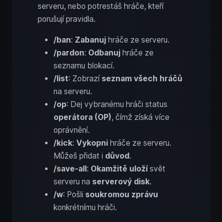
serveru, nebo potrestáš hráče, kteří
porušují pravidla.
/ban
:
Zabanuj
hráče ze serveru.
/pardon
:
Odbanuj
hráče ze
seznamu blokací.
/list
: Zobrazí
seznam všech hráčů
na serveru.
/op
: Dej vybranému hráči status
operátora (OP)
, čímž získá více
oprávnění.
/kick
:
Vykopni
hráče ze serveru.
Můžeš přidat i
důvod
.
/save-all
:
Okamžitě uloží
svět
serveru na
serverový disk
.
/w
: Pošli
soukromou zprávu
konkrétnímu hráči.