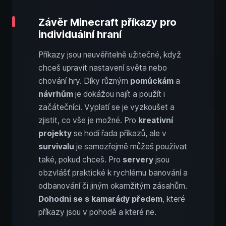
Závěr Minecraft příkazy pro
individuální hraní
Příkazy jsou neuvěřitelně užitečné, když
chceš upravit nastavení světa nebo
chování hry. Díky různým
pomůckám
a
návrhům
je dokážou najít a použít i
začátečníci. Vyplatí se je vyzkoušet a
zjistit, co vše je možné. Pro
kreativní
projekty
se hodí řada příkazů, ale v
survivalu
je samozřejmě můžeš používat
také, pokud chceš. Pro
servery
jsou
obzvlášť praktické k rychlému banování a
odbanování či jiným okamžitým zásahům.
Dohodni se s kamarády předem
, které
příkazy jsou v pohodě a které ne.