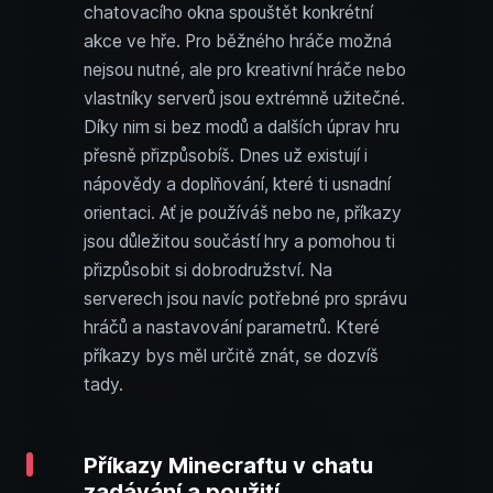
chatovacího okna spouštět konkrétní
akce ve hře. Pro běžného hráče možná
nejsou nutné, ale pro kreativní hráče nebo
vlastníky serverů jsou extrémně užitečné.
Díky nim si bez modů a dalších úprav hru
přesně přizpůsobíš. Dnes už existují i
nápovědy a doplňování, které ti usnadní
orientaci. Ať je používáš nebo ne, příkazy
jsou důležitou součástí hry a pomohou ti
přizpůsobit si dobrodružství. Na
serverech jsou navíc potřebné pro správu
hráčů a nastavování parametrů. Které
příkazy bys měl určitě znát, se dozvíš
tady.
Příkazy Minecraftu v chatu
zadávání a použití