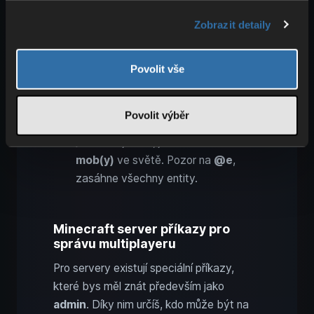
nebo jiné na
souřadnice
či k
Zobrazit detaily
hráčům
.
/clear
: Smaž všechny předměty z
inventáře
nebo jen
vybrané
Povolit vše
položky
.
/time set
: Změň
denní dobu
, např.
Povolit výběr
,
nebo čas v
ticích
.
day
night
/kill
: Zabij sebe, jiné hráče nebo
mob(y)
ve světě. Pozor na
@e
,
zasáhne všechny entity.
Minecraft server příkazy pro
správu multiplayeru
Pro servery existují speciální příkazy,
které bys měl znát především jako
admin
. Díky nim určíš, kdo může být na