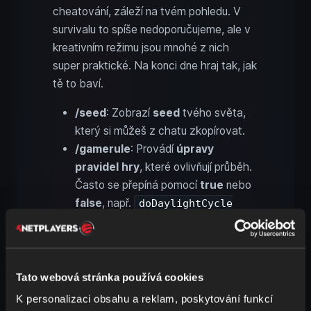
cheatování, záleží na tvém pohledu. V
survivalu to spíše nedoporučujeme, ale v
kreativním režimu jsou mnohé z nich
super praktické. Na konci dne hraj tak, jak
tě to baví.
/seed
: Zobrazí
seed
tvého světa,
který si můžeš z chatu zkopírovat.
/gamerule
: Provádí
úpravy
pravidel hry
, které ovlivňují průběh.
Často se přepíná pomocí
true
nebo
false
, např.
doDaylightCycle
.
false
/gamemode
: Přepínej mezi režimy
Kreativní
,
Přežití
,
Divák
nebo
Dobrodružství
. Alternativně můžeš
Tato webová stránka používá cookies
přepínat
F3 + F4
.
K personalizaci obsahu a reklam, poskytování funkcí