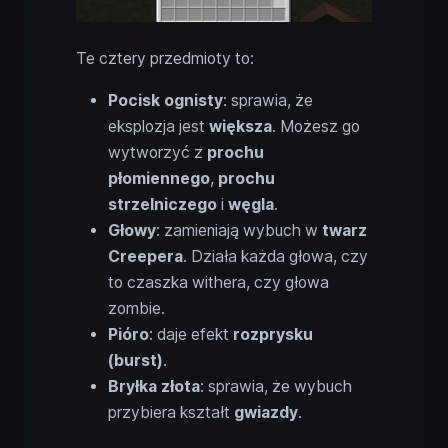
Te cztery przedmioty to:
Pocisk ognisty
: sprawia, że
eksplozja jest
większa
. Możesz go
wytworzyć z
prochu
płomiennego
,
prochu
strzelniczego
i
węgla
.
Głowy
: zamieniają wybuch w
twarz
Creepera
. Działa każda głowa, czy
to czaszka withera, czy głowa
zombie.
Pióro
: daje efekt
rozprysku
(burst)
.
Bryłka złota
: sprawia, że wybuch
przybiera kształt
gwiazdy
.