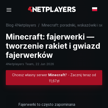
Blog 4Netplayers
/
Minecraft: poradniki, wskazówki i serw
Minecraft: fajerwerki —
tworzenie rakiet i gwiazd
fajerwerków
4Netplayers Team,
22 Jun 2026
Chcesz własny serwer
Minecraft
? - Zacznij teraz od
11,67zł
Fajerwerki to często zapominana