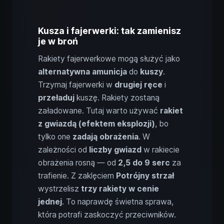
Kusza i fajerwerki: tak zamienisz
je w broń
Rakiety fajerwerkowe mogą służyć jako
alternatywna amunicja
do
kuszy
.
Trzymaj fajerwerki w
drugiej ręce
i
przeładuj
kuszę. Rakiety zostaną
załadowane. Tutaj warto używać
rakiet
z gwiazdą (efektem eksplozji)
, bo
tylko one
zadają obrażenia
. W
zależności od
liczby gwiazd
w rakiecie
obrażenia rosną — od
2,5 do 9 serc
za
trafienie. Z zaklęciem
Potrójny strzał
wystrzelisz
trzy rakiety w cenie
jednej
. To naprawdę świetna sprawa,
która potrafi zaskoczyć przeciwników.