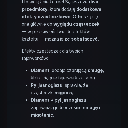
I to wciąż nie koniec! Są jeszcze
dwa
przedmioty
, które dodają
dodatkowe
efekty cząsteczkowe
. Odnoszą się
one głównie do
wyglądu cząsteczek
i
— w przeciwieństwie do efektów
kształtu — można je
ze sobą łączyć
.
Efekty cząsteczek dla twoich
fajerwerków:
Diament
: dodaje czarującą
smugę
,
która ciągnie fajerwerk za sobą.
Pył jasnogłazu
: sprawia, że
cząsteczki
migoczą
.
Diament + pył jasnogłazu
:
zapewniają jednocześnie
smugę
i
migotanie
.