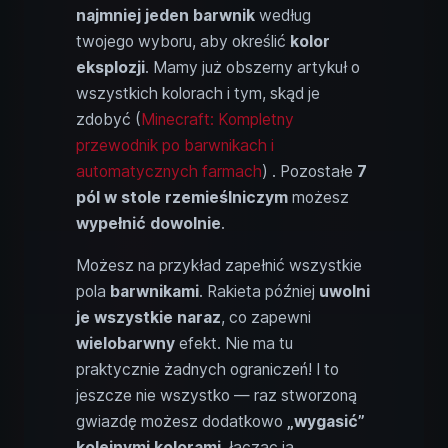
najmniej jeden barwnik
według
twojego wyboru, aby określić
kolor
eksplozji
. Mamy już obszerny artykuł o
wszystkich kolorach i tym, skąd je
zdobyć (
Minecraft: Kompletny
przewodnik po barwnikach i
automatycznych farmach
) . Pozostałe
7
pól w stole rzemieślniczym
możesz
wypełnić dowolnie
.
Możesz na przykład zapełnić wszystkie
pola
barwnikami
. Rakieta później
uwolni
je wszystkie naraz
, co zapewni
wielobarwny
efekt. Nie ma tu
praktycznie żadnych ograniczeń! I to
jeszcze nie wszystko — raz stworzoną
gwiazdę możesz dodatkowo
„wygasić”
kolejnymi kolorami
, łącząc ją