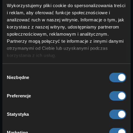
Wykorzystujemy pliki cookie do spersonalizowania treści
strzelniczymi
, wytworzyć
trzy rakiety
.
i reklam, aby oferować funkcje społecznościowe i
Te wszystkie elementy dają ci
ogromną
analizować ruch w naszej witrynie. Informacje o tym, jak
swobodę
. Ile prochu? Jakie i ile kolorów?
korzystasz z naszej witryny, udostępniamy partnerom
społecznościowym, reklamowym i analitycznym.
A do tego efekty dodatkowe? To
Partnerzy mogą połączyć te informacje z innymi danymi
naprawdę wielki wybór. Według jednego
otrzymanymi od Ciebie lub uzyskanymi podczas
użytkownika Reddita możesz stworzyć
korzystania z ich usług.
wiele miliardów kombinacji
i wciąż nie
trafić na duplikaty.
Wybór
Niezbędne
zgody
Rakiety fajerwerkowe w
Minecraft: zastosowania i
Preferencje
porady dla zaawansowanych
Statystyka
Marketing