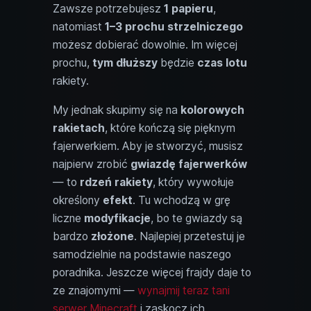
Zawsze potrzebujesz
1 papieru
,
natomiast
1–3 prochu strzelniczego
możesz dobierać dowolnie. Im więcej
prochu,
tym dłuższy
będzie
czas lotu
rakiety.
My jednak skupimy się na
kolorowych
rakietach
, które kończą się pięknym
fajerwerkiem. Aby je stworzyć, musisz
najpierw zrobić
gwiazdę fajerwerków
— to
rdzeń rakiety
, który wywołuje
określony
efekt
. Tu wchodzą w grę
liczne
modyfikacje
, bo te gwiazdy są
bardzo
złożone
. Najlepiej przetestuj je
samodzielnie na podstawie naszego
poradnika. Jeszcze więcej frajdy daje to
ze znajomymi —
wynajmij teraz tani
serwer Minecraft
i zaskocz ich