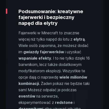
Podsumowanie: kreatywne
fajerwerki i bezpieczny
napęd dla elytry
Fajerwerki w Minecraft to znacznie
więcej niż tylko napęd do lotu z
elytrą
.
Wiele osób zapomina, że możesz dodać
im
gwiazdy fajerwerków
i uzyskać
wspaniałe efekty
. I to nie tylko dzięki 16
barwnikom, lecz także dodatkowym
modyfikatorom eksplozji. Wszystkie te
opcje dają ci naprawdę
wiele milionów
kombinacji
. Żaden pokaz nie będzie taki
sam! Możesz odpalać je podczas
eventów
na serwerze,
eksperymentować z
redstone
i
dozownikami
albo używać ich jako