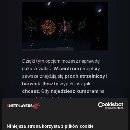
Dzięki tym opcjom możesz naprawdę
dużo zdziałać.
W centrum
receptury
zawsze znajdują się
proch strzelniczy
i
barwnik
.
Resztę
wypełniasz
jak
chcesz
. Gdy
najedziesz kursorem
na
gwiazdę lub rakietę, zobaczysz
wszystkie efekty w podpowiedzi
.
Dzięki temu niczego nie pomylisz. Z
gotowej
gwiazdy
możesz następnie,
Niniejsza strona korzysta z plików cookie
łącząc ją z
papierem
i
1–3 prochami