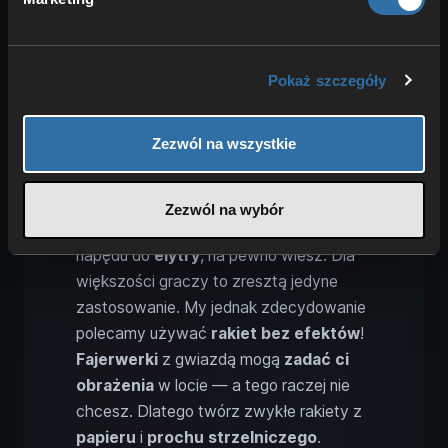
Pokaż szczegóły
Zezwól na wszystkie
Elytra: rakiety jako napęd do lotu
Zezwól na wybór
To, że możesz używać rakiet jako
napędu do
elytry
, na pewno wiesz. Dla
większości graczy to zresztą jedyne
zastosowanie. My jednak zdecydowanie
polecamy używać
rakiet bez efektów
!
Fajerwerki
z gwiazdą mogą
zadać ci
obrażenia
w locie — a tego raczej nie
chcesz. Dlatego twórz zwykłe rakiety z
papieru
i
prochu strzelniczego
.