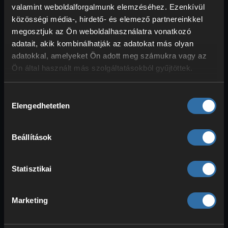
valamint weboldalforgalmunk elemzéséhez. Ezenkívül
közösségi média-, hirdető- és elemező partnereinkkel
megosztjuk az Ön weboldalhasználatra vonatkozó
Minecraft tűzijáték-rakéták:
adatait, akik kombinálhatják az adatokat más olyan
felhasználási területek és
adatokkal, amelyeket Ön adott meg számukra vagy az
profi tippek
Ön által használt más szolgáltatásokból gyűjtöttek.
Hozzájárulás
Elengedhetetlen
kiválasztása
Beállítások
Statisztikai
Marketing
Elytra: rakéták mint repülési
hajtóerő