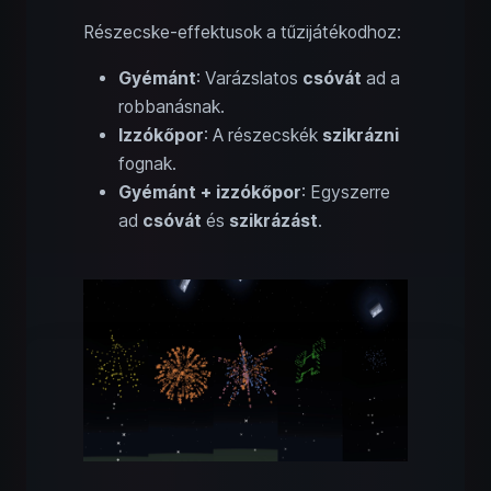
Részecske-effektusok a tűzijátékodhoz:
Gyémánt
: Varázslatos
csóvát
ad a
robbanásnak.
Izzókőpor
: A részecskék
szikrázni
fognak.
Gyémánt + izzókőpor
: Egyszerre
ad
csóvát
és
szikrázást
.