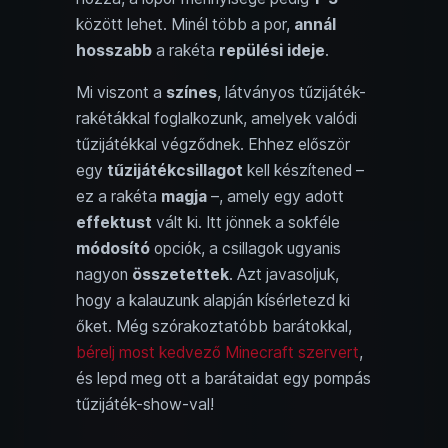
között lehet. Minél több a por,
annál
hosszabb
a rakéta
repülési ideje
.
Mi viszont a
színes
, látványos tűzijáték-
rakétákkal foglalkozunk, amelyek valódi
tűzijátékkal végződnek. Ehhez először
egy
tűzijátékcsillagot
kell készítened –
ez a rakéta
magja
–, amely egy adott
effektust
vált ki. Itt jönnek a sokféle
módosító
opciók, a csillagok ugyanis
nagyon
összetettek
. Azt javasoljuk,
hogy a kalauzunk alapján kísérletezd ki
őket. Még szórakoztatóbb barátokkal,
bérelj most kedvező Minecraft szervert
,
és lepd meg ott a barátaidat egy pompás
tűzijáték-show-val!