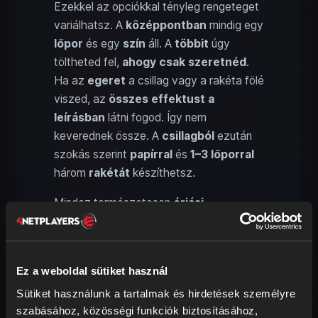
Ezekkel az opciókkal tényleg rengeteget
variálhatsz. A
középpontban
mindig egy
lőpor
és egy
szín
áll. A
többit
úgy
töltheted fel,
ahogy csak szeretnéd
.
Ha az
egeret
a csillag vagy a rakéta fölé
viszed, az
összes effektust a
leírásban
látni fogod. Így nem
keverednek össze. A
csillagból
ezután
szokás szerint
papírral
és
1–3 lőporral
három
rakétát
készíthetsz.
Mindez természetesen
óriási
szabadságot
ad. Mennyi lőpor? Milyen
és hány szín? És még plusz effektusok
is? Valóban hatalmas a választék. Egy
Ez a weboldal sütiket használ
Reddit-felhasználó szerint
több
Sütiket használunk a tartalmak és hirdetések személyre
milliárdnyi kombinációt
hozhatsz létre
szabásához, közösségi funkciók biztosításához,
úgy, hogy közben nem ismétlődsz.