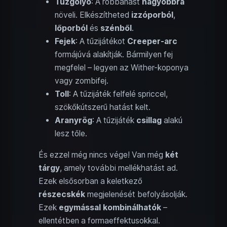
Tűzgolyó
: A robbanást
nagyobbra
növeli. Elkészítheted
izzóporból
,
lőporból
és
szénből
.
Fejek
: A tűzijátékot
Creeper-arc
formájúvá alakítják. Bármilyen fej
megfelel – legyen az Wither-koponya
vagy zombifej.
Toll
: A tűzijáték felfelé spriccel,
szökőkútszerű hatást kelt.
Aranyrög
: A tűzijáték
csillag
alakú
lesz tőle.
És ezzel még nincs vége! Van még
két
tárgy
, amely további mellékhatást ad.
Ezek elsősorban a keletkező
részecskék
megjelenését befolyásolják.
Ezek
egymással kombinálhatók
–
ellentétben a formaeffektusokkal.