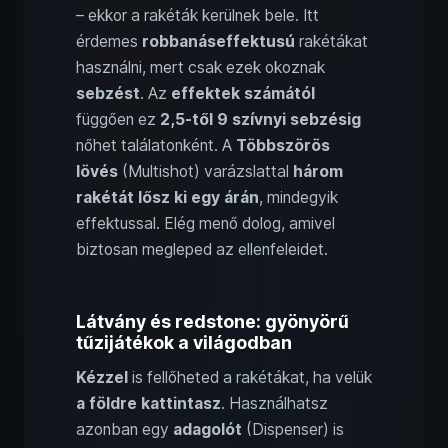
– ekkor a rakéták kerülnek bele. Itt
érdemes
robbanáseffektusú
rakétákat
használni, mert csak ezek okoznak
sebzést
. Az
effektek számától
függően ez
2,5-től 9 szívnyi sebzésig
nőhet találatonként. A
Többszörös
lövés
(Multishot) varázslattal
három
rakétát lősz ki egy árán
, mindegyik
effektussal. Elég menő dolog, amivel
biztosan megleped az ellenfeleidet.
Látvány és redstone: gyönyörű
tűzijátékok a világodban
Kézzel
is fellőheted a rakétákat, ha velük
a földre kattintasz
. Használhatsz
azonban egy
adagolót
(Dispenser) is