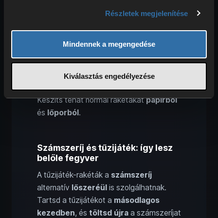
Biztosan tudod, hogy a rakétákat az
Részletek megjelenítése
Elytrához
is használhatod gyorsításra.
Valószínűleg ez az egyetlen felhasználás,
Mindennek a megengedése
amit a legtöbben ismernek. Mi
mindenképp
az effektus nélküli
rakétákat
ajánljuk! A
tűzijáték
ugyanis
Kiválasztás engedélyezése
sebezhet
, amit nyilván nem szeretnél.
Készíts tehát normál rakétákat
papírból
és
lőporból
.
Számszeríj és tűzijáték: így lesz
belőle fegyver
A tűzijáték-rakéták a
számszeríj
alternatív
lőszeréül
is szolgálhatnak.
Tartsd a tűzijátékot a
másodlagos
kezedben
, és
töltsd újra
a számszeríjat