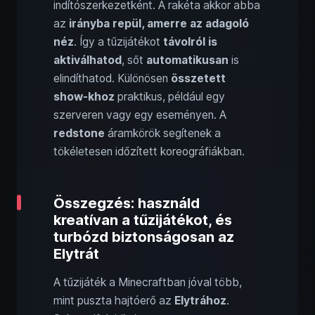
indítószerkezetként. A rakéta akkor abba
az
irányba repül, amerre az adagoló
néz
. Így a tűzijátékot
távolról is
aktiválhatod
, sőt
automatikusan
is
elindíthatod. Különösen
összetett
show-khoz
praktikus, például egy
szerveren vagy egy eseményen. A
redstone
áramkörök segítenek a
tökéletesen időzített koreográfiákban.
Összegzés: használd
kreatívan a tűzijátékot, és
turbózd biztonságosan az
Elytrát
A tűzijáték a Minecraftban jóval több,
mint puszta hajtóerő az
Elytrához
.