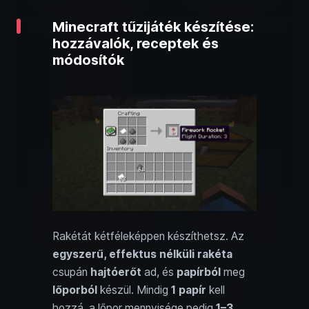
Minecraft tűzijáték készítése:
hozzávalók, receptek és
módosítók
Rakétát kétféleképpen készíthetsz. Az
egyszerű, effektus nélküli rakéta
csupán
hajtóerőt
ad, és
papírból
meg
lőporból
készül. Mindig
1 papír
kell
hozzá, a lőpor mennyisége pedig
1–3