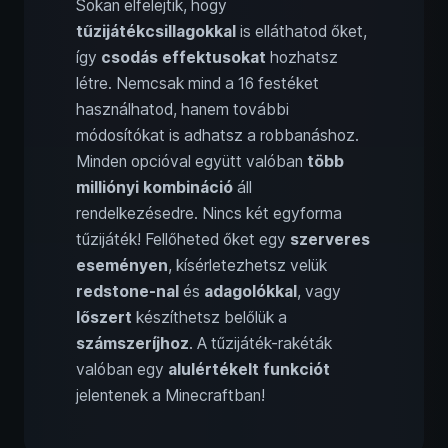
Sokan elfelejtik, hogy
tűzijátékcsillagokkal
is elláthatod őket,
így
csodás effektusokat
hozhatsz
létre. Nemcsak mind a 16 festéket
használhatod, hanem további
módosítókat is adhatsz a robbanáshoz.
Minden opcióval együtt valóban
több
milliónyi kombináció
áll
rendelkezésedre. Nincs két egyforma
tűzijáték! Fellőheted őket egy
szerveres
eseményen
, kísérletezhetsz velük
redstone-nal
és
adagolókkal
, vagy
lőszert
készíthetsz belőlük a
számszeríjhoz
. A tűzijáték-rakéták
valóban egy
alulértékelt funkciót
jelentenek a Minecraftban!