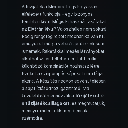
A tűzijáték a Minecraft egyik gyakran
elfeledett funkciója – egy bizonyos
területen kívül. Mégis ki használ rakétákat
az
Elytrán
kívül? Valószínűleg nem sokan!
Pedig rengeteg rejtett mechanika van itt,
amelyeket még a veterán játékosok sem
ismernek. Rakétákkal mesés látványokat
alkothatsz, és feltehetően több millió
különböző kombinációt hozhatsz létre.
Ezeket a színpompás képeket nem látja
akárki. A készítés nagyon egyéni, teljesen
a saját ízlésedhez igazítható. Ma
közelebbről megnézzük a
tűzijátékot
és
a
tűzijátékcsillagokat
, és megmutatjuk,
mennyi minden rejlik még bennük
számodra.