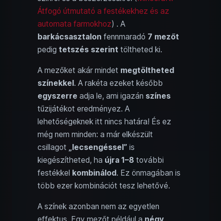
Átfogó útmutató a festékekhez és az
automata farmokhoz
) . A
barkácsasztalon
fennmaradó
7 mezőt
pedig
tetszés szerint
töltheted ki.
A mezőket akár mindet
megtöltheted
színekkel
. A rakéta ezeket később
egyszerre
adja le, ami igazán
színes
tűzijátékot eredményez. A
lehetőségeknek itt nincs határa! És ez
még nem minden: a már elkészült
csillagot
„lecsengéssel”
is
kiegészítheted, ha
újra
1–8
további
festékkel
kombinálod
. Ez önmagában is
több ezer kombinációt tesz lehetővé.
A színek azonban nem az egyetlen
effektus. Egy mezőt például a
négy