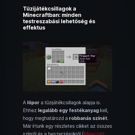
Tűzijátékcsillagok a
Minecraftban: minden
testreszabási lehetőség és
effektus
A
lőpor
a tűzijátékcsillagok alapja is.
Ehhez
legalább egy festékanyag
kell,
hogy meghatározd a
robbanás színét
.
Már írtunk egy részletes cikket az összes
színről és a beszerzésükről (
Minecraft: