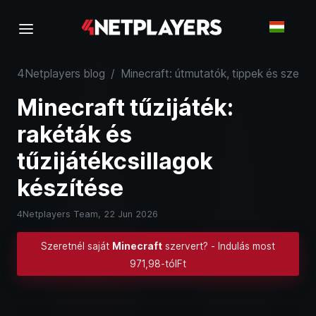
4Netplayers blog
/
Minecraft: útmutatók, tippek és szerve
Minecraft tűzijáték:
rakéták és
tűzijátékcsillagok
készítése
4Netplayers Team,
22 Jun 2026
Szeretnél saját
Minecraft
szervert? - Indulás most
971,98-tólFt