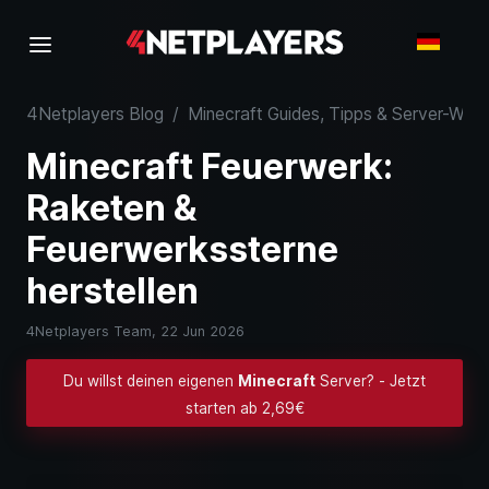
4Netplayers Blog
/
Minecraft Guides, Tipps & Server-Wiss
Minecraft Feuerwerk:
Raketen &
Feuerwerkssterne
herstellen
4Netplayers Team,
22 Jun 2026
Du willst deinen eigenen
Minecraft
Server? - Jetzt
starten ab 2,69€