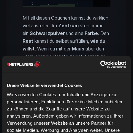
Mit all diesen Optionen kannst du wirklich
viel anstellen. Im
Zentrum
steht immer
ein
Schwarzpulver
und eine
Farbe
. Den
Rest
kannst du selbst auffüllen,
wie du
willst
. Wenn du mit der
Maus
über den
Stern oder die Rakete zeigst, kannst du
auch
alle Effekte in der Anzeige
sehen. So bringst du sie nicht
durcheinander. Aus dem
Stern
kannst du
Diese Webseite verwendet Cookies
dann normal mit
Papier
und
1–3
Wir verwenden Cookies, um Inhalte und Anzeigen zu
Schwarzpulver
drei
Raketen
herstellen.
personalisieren, Funktionen für soziale Medien anbieten
All diese Aspekte lassen dir natürlich
zu können und die Zugriffe auf unsere Website zu
extrem viele Freiheiten
. Wie viel
analysieren. Außerdem geben wir Informationen zu Ihrer
Schwarzpulver? Welche Farben und wie
Verwendung unserer Website an unsere Partner für
soziale Medien, Werbung und Analysen weiter. Unsere
viele? Und dann noch zusätzliche