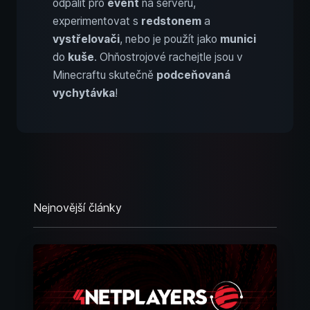
odpálit pro
event
na serveru,
experimentovat s
redstonem
a
vystřelovači
, nebo je použít jako
munici
do
kuše
. Ohňostrojové rachejtle jsou v
Minecraftu skutečně
podceňovaná
vychytávka
!
Nejnovější články