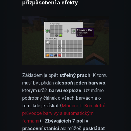
přizpůsobení a efekty
Základem je opět
střelný prach
. K tomu
musí být přidán
alespoň jeden barvivo
,
kterým určíš
barvu exploze
. Už máme
podrobný článek o všech barvách a o
tom, kde je získat (
Minecraft: Kompletní
průvodce barvivy a automatickými
farmami
) .
Zbývajících 7 polí v
pracovní stanici
ale můžeš
poskládat