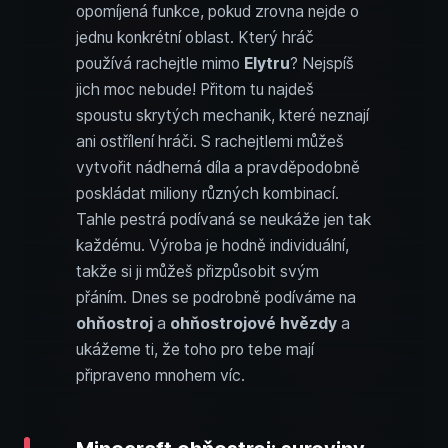
opomíjená funkce, pokud zrovna nejde o
jednu konkrétní oblast. Který hráč
používá rachejtle mimo
Elytru
? Nejspíš
jich moc nebude! Přitom tu najdeš
spoustu skrytých mechanik, které neznají
ani ostřílení hráči. S rachejtlemi můžeš
vytvořit nádherná díla a pravděpodobně
poskládat miliony různých kombinací.
Tahle pestrá podívaná se neukáže jen tak
každému. Výroba je hodně individuální,
takže si ji můžeš přizpůsobit svým
přáním. Dnes se podrobně podíváme na
ohňostroj
a
ohňostrojové hvězdy
a
ukážeme ti, že toho pro tebe mají
připraveno mnohem víc.