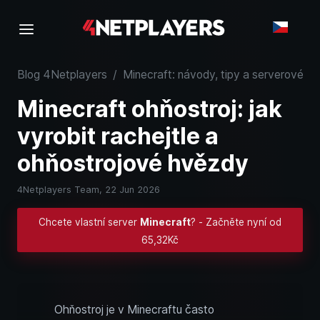
Blog 4Netplayers
/
Minecraft: návody, tipy a serverové zn
Minecraft ohňostroj: jak
vyrobit rachejtle a
ohňostrojové hvězdy
4Netplayers Team,
22 Jun 2026
Chcete vlastní server
Minecraft
? - Začněte nyní od
65,32Kč
Ohňostroj je v Minecraftu často