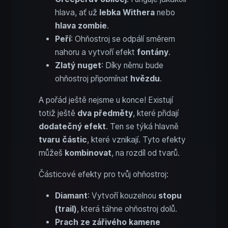
hlava, ať už
lebka Withera
nebo
hlava zombie
.
Peří
: Ohňostroj se odpálí směrem
nahoru a vytvoří efekt
fontány
.
Zlatý nuget
: Díky němu bude
ohňostroj připomínat
hvězdu
.
A pořád ještě nejsme u konce! Existují
totiž ještě
dva předměty
, které přidají
dodatečný efekt
. Ten se týká hlavně
tvaru částic
, které vznikají. Tyto efekty
můžeš
kombinovat
, na rozdíl od tvarů.
Částicové efekty pro tvůj ohňostroj:
Diamant
: Vytvoří kouzelnou
stopu
(trail)
, která táhne ohňostroj dolů.
Prach ze zářivého kamene