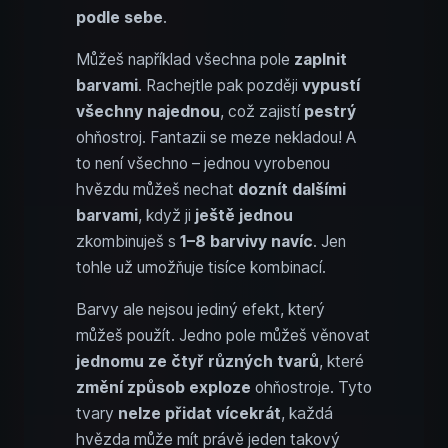
podle sebe
.
Můžeš například všechna pole
zaplnit
barvami
. Rachejtle pak později
vypustí
všechny najednou
, což zajistí
pestrý
ohňostroj. Fantazii se meze nekladou! A
to není všechno – jednou vyrobenou
hvězdu můžeš nechat
doznít dalšími
barvami
, když ji
ještě jednou
zkombinuješ s
1–8 barvivy navíc
. Jen
tohle už umožňuje tisíce kombinací.
Barvy ale nejsou jediný efekt, který
můžeš použít. Jedno pole můžeš věnovat
jednomu ze čtyř různých tvarů
, které
změní způsob exploze
ohňostroje. Tyto
tvary
nelze přidat vícekrát
, každá
hvězda může mít právě jeden takový