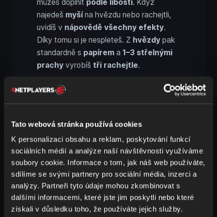
můžeš doplnit
podle libosti
. Když
najedeš
myší
na hvězdu nebo rachejtli,
uvidíš v
nápovědě všechny efekty
.
Díky tomu si je nespleteš. Z
hvězdy
pak
standardně s
papírem
a
1–3 střelnými
prachy
vyrobíš
tři rachejtle
.
Všechny tyto prvky ti dávají
obrovskou
volnost
. Kolik střelného prachu? Jaké
barvy a kolik jich bude? A k tomu další
efekty? To je opravdu velký výběr. Podle
Tato webová stránka používá cookies
jednoho uživatele na Redditu můžeš
K personalizaci obsahu a reklam, poskytování funkcí
vytvořit
miliardy a další kombinace
a
sociálních médií a analýze naší návštěvnosti využíváme
stále se nebudeš opakovat.
soubory cookie. Informace o tom, jak náš web používáte,
sdílíme se svými partnery pro sociální média, inzerci a
analýzy. Partneři tyto údaje mohou zkombinovat s
Ohňostrojové rachejtle v
dalšími informacemi, které jste jim poskytli nebo které
Minecraftu: použití a profi tipy
získali v důsledku toho, že používáte jejich služby.