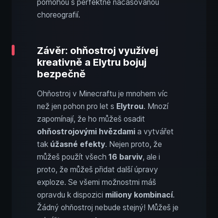
pomohou s perfektně načasovanou
choreografií.
Závěr: ohňostroj využívej
kreativně a Elytru bojuj
bezpečně
Ohňostroj v Minecraftu je mnohem víc
než jen pohon pro let s
Elytrou
. Mnozí
zapomínají, že ho můžeš osadit
ohňostrojovými hvězdami
a vytvářet
tak
úžasné efekty
. Nejen proto, že
můžeš použít všech
16 barviv
, ale i
proto, že můžeš přidat další úpravy
exploze. Se všemi možnostmi máš
opravdu k dispozici
miliony kombinací
.
Žádný ohňostroj nebude stejný! Můžeš je