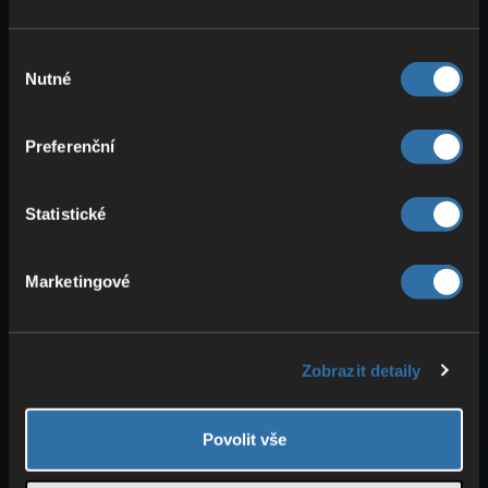
Výběr
Nutné
souhlasu
Preferenční
Statistické
Marketingové
Elytra: rachejtle jako pohon pro
létání
Že můžeš rachejtle použít jako pohon pro
Zobrazit detaily
Elytru
, určitě víš. Pravděpodobně je to
ale jediný způsob, který většina hráčů
Povolit vše
používá. My rozhodně doporučujeme
rachejtle bez efektů
!
Ohňostroj
ti