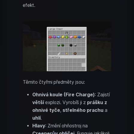
efekt.
Těmito čtyřmi předměty jsou:
Ohnivá koule (Fire Charge)
: Zajistí
větší
explozi. Vyrobíš ji z
prášku z
ohnivé tyče
,
střelného prachu
a
uhlí
.
Hlavy
: Změní ohňostroj na
Creeperův obličej
. Funguje jakákoli