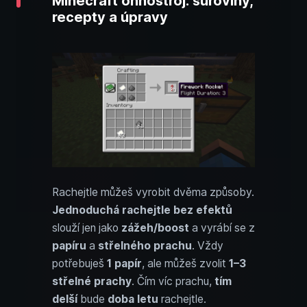
Minecraft ohňostroj: suroviny,
recepty a úpravy
Rachejtle můžeš vyrobit dvěma způsoby.
Jednoduchá rachejtle bez efektů
slouží jen jako
zážeh/boost
a vyrábí se z
papíru
a
střelného prachu
. Vždy
potřebuješ
1 papír
, ale můžeš zvolit
1–3
střelné prachy
. Čím víc prachu,
tím
delší
bude
doba letu
rachejtle.