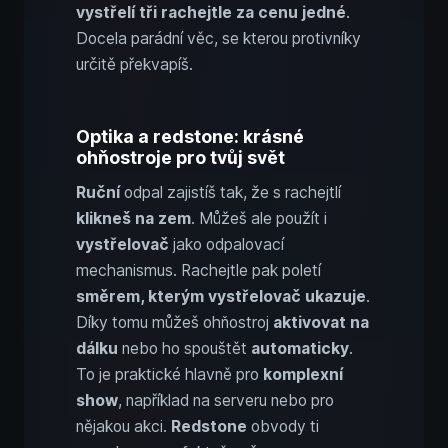
vystřelí tři rachejtle za cenu jedné
.
Docela parádní věc, se kterou protivníky
určitě překvapíš.
Optika a redstone: krásné
ohňostroje pro tvůj svět
Ruční
odpal zajistíš tak, že s rachejtlí
klikneš na zem
. Můžeš ale použít i
vystřelovač
jako odpalovací
mechanismus. Rachejtle pak poletí
směrem, kterým vystřelovač ukazuje
.
Díky tomu můžeš ohňostroj
aktivovat na
dálku
nebo ho spouštět
automaticky
.
To je praktické hlavně pro
komplexní
show
, například na serveru nebo pro
nějakou akci.
Redstone
obvody ti