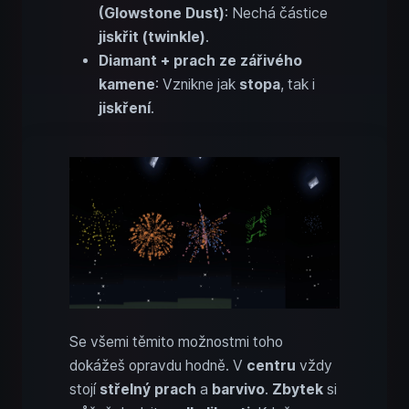
(Glowstone Dust)
: Nechá částice
jiskřit (twinkle)
.
Diamant + prach ze zářivého
kamene
: Vznikne jak
stopa
, tak i
jiskření
.
Se všemi těmito možnostmi toho
dokážeš opravdu hodně. V
centru
vždy
stojí
střelný prach
a
barvivo
.
Zbytek
si