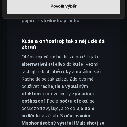
totiž může
ubližovat
, což určitě
Povolit výběr
nechceš. Vyráběj proto běžné rachejtle z
papíru
a
střelného prachu
.
Kuše a ohňostroj: tak z něj uděláš
zbraň
Ohňostrojové rachejtle lze použít i jako
alternativní střelivo
do
kuše
. Vezmi
rachejtle do
druhé ruky
a
natáhni
kuši.
Rachejtle se tak založí. Zde bys měl
používat
rachejtle s výbušným
efektem
, protože jen ty
způsobují
poškození
. Podle
počtu
efektů
se
poškození zvyšuje, a to od
2,5 do 9
srdíček
na zásah. S
očarováním
Mnohonásobný výstřel (Multishot)
se