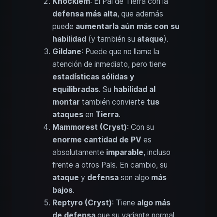
Knocklem
: El Pal de Tierra con la
defensa más alta
, que además
puede
aumentarla aún más con su
habilidad
(y también su
ataque
).
Gildane
: Puede que no llame la
atención de inmediato, pero tiene
estadísticas sólidas y
equilibradas
. Su
habilidad al
montar
también convierte
tus
ataques
en
Tierra
.
Mammorest (Cryst)
: Con su
enorme cantidad de PV
es
absolutamente
imparable
, incluso
frente a otros Pals. En cambio, su
ataque
y
defensa
son algo
más
bajos
.
Reptyro (Cryst)
: Tiene
algo más
de defensa
que su variante normal.