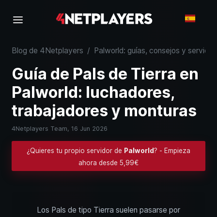
Blog de 4Netplayers
/
Palworld: guías, consejos y servidor
Guía de Pals de Tierra en
Palworld: luchadores,
trabajadores y monturas
4Netplayers Team,
16 Jun 2026
¿Quieres tu propio servidor de
Palworld
? - Empieza
ahora desde 5,99€
Los Pals de tipo Tierra suelen pasarse por