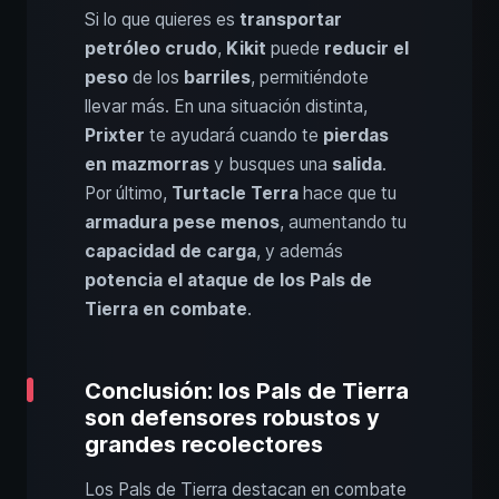
Si lo que quieres es
transportar
petróleo crudo
,
Kikit
puede
reducir el
peso
de los
barriles
, permitiéndote
llevar más. En una situación distinta,
Prixter
te ayudará cuando te
pierdas
en mazmorras
y busques una
salida
.
Por último,
Turtacle Terra
hace que tu
armadura pese menos
, aumentando tu
capacidad de carga
, y además
potencia el ataque de los Pals de
Tierra en combate
.
Conclusión: los Pals de Tierra
son defensores robustos y
grandes recolectores
Los Pals de Tierra destacan en combate