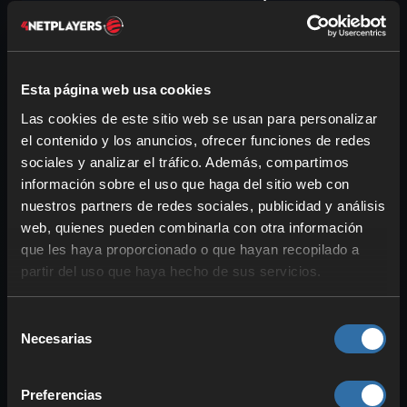
y velocidad
Esta página web usa cookies
Las cookies de este sitio web se usan para personalizar
el contenido y los anuncios, ofrecer funciones de redes
sociales y analizar el tráfico. Además, compartimos
información sobre el uso que haga del sitio web con
nuestros partners de redes sociales, publicidad y análisis
web, quienes pueden combinarla con otra información
Casi todas las monturas de tipo Tierra se
que les haya proporcionado o que hayan recopilado a
mantienen fieles a su elemento y se
partir del uso que haya hecho de sus servicios.
centran en el suelo. Por desgracia,
no
siempre compiten
con otras monturas,
Selección
Necesarias
pero algunas destacan por sus
de
habilidades de compañero. Queremos
consentimiento
resaltar varias de ellas; muchas se
Preferencias