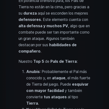
En potencia ofensiva pura, los Pals de
Tierra no están en la cima, pero gracias a
su
dureza
aquí se esconden los mejores
defensores
. Este elemento cuenta con
alta defensa y muchos PV
, algo que en
combate puede ser tan importante como
un gran ataque. Algunos también
destacan por sus
habilidades de
compañero
.
Nuestro
Top 5
de
Pals de Tierra
:
Anubis
: Probablemente el Pal más
conocido y, en
ataque
, el más fuerte
de Tierra del juego. Puede
esquivar
con mayor facilidad
y también
convierte
tus ataques
al tipo
Tierra
.