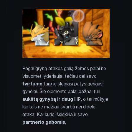
Pagal gryną atakos galią žemės palai ne
visuomet lyderiauja, tačiau dėl savo
tvirtumo
tarp jų slepiasi patys geriausi
gynėjai. Šio elemento palai dažnai turi
aukštą gynybą ir daug HP
, o tai mūšyje
kartais ne mažiau svarbu nei didelė
ataka. Kai kurie išsiskiria ir savo
partnerio gebomis
.