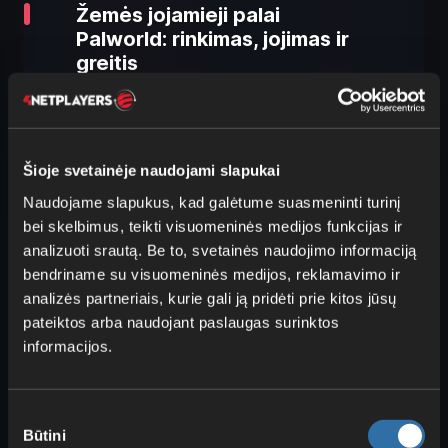
Žemės jojamieji palai
Palworld: rinkimas, jojimas ir
greitis
Šioje svetainėje naudojami slapukai
Naudojame slapukus, kad galėtume suasmeninti turinį
bei skelbimus, teikti visuomeninės medijos funkcijas ir
analizuoti srautą. Be to, svetainės naudojimo informaciją
bendriname su visuomeninės medijos, reklamavimo ir
analizės partneriais, kurie gali ją pridėti prie kitos jūsų
Beveik visi žemės tipo jojamieji palai
pateiktos arba naudojant paslaugas surinktos
ištikimi savo elementui ir orientuojasi į
informacijos.
žemę. Deja,
pagal greitį
jie
ne visada
prilygsta
kitų tipų palams, tačiau kai kurie
Sutikimo
išsiskiria savo partnerio gebomis.
Būtini
pasirinkimas
Pabrėšime kelis jų – daugelis