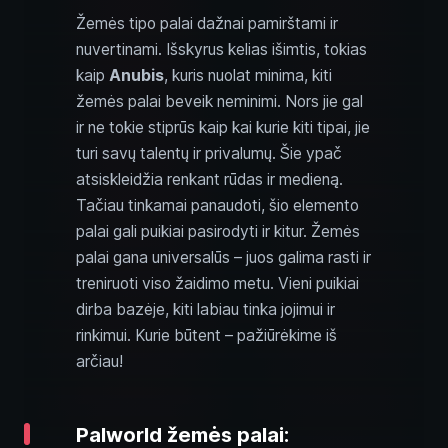
Žemės tipo palai dažnai pamirštami ir
nuvertinami. Išskyrus kelias išimtis, tokias
kaip
Anubis
, kuris nuolat minima, kiti
žemės palai beveik neminimi. Nors jie gal
ir ne tokie stiprūs kaip kai kurie kiti tipai, jie
turi savų talentų ir privalumų. Šie ypač
atsiskleidžia renkant rūdas ir medieną.
Tačiau tinkamai panaudoti, šio elemento
palai gali puikiai pasirodyti ir kitur. Žemės
palai gana universalūs – juos galima rasti ir
treniruoti viso žaidimo metu. Vieni puikiai
dirba bazėje, kiti labiau tinka jojimui ir
rinkimui. Kurie būtent – pažiūrėkime iš
arčiau!
Palworld žemės palai: