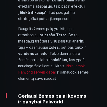
elektros
atakoms.
Žemės palai
šiems
efektams
atsparūs
, taip pat ir
efektui
„Elektrifikacija“
. Tad juos galima
strategiškai puikiai įkomponuoti.
Daugelis žemės palų yra kitų tipų
atmainos su
prierašu Terra
. Be to,
maždaug trečdalis visų palų turi
antrinį
tipą
– dažniausiai
žolės
, bet pasitaiko ir
vandens
ar
ledo
. Tokie deriniai daro
žemės palus labai
lankščius
, kas ypač
naudinga žaidžiant su kitais.
Išsinuomok
Palworld serverį dabar
ir panaudok žemės
elementą savo naudai!
Geriausi žemės palai kovoms
ir gynybai Palworld