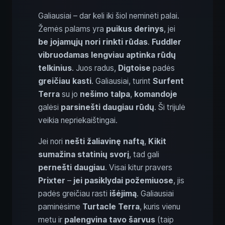
Galiausiai – dar keli iki šiol neminėti palai.
Žemės palams yra
puikus derinys
, jei
be jojamųjų nori rinkti rūdas
.
Fuddler
vibruodamas lengviau aptinka
rūdų
telkinius
. Juos radus,
Digtoise
padės
greičiau kasti
. Galiausiai, turint
Surfent
Terra
su jo
nešimo talpa
,
komandoje
galėsi
parsinešti daugiau rūdų
. Ši trijulė
veikia nepriekaištingai.
Jei nori
nešti žaliavinę naftą
,
Kikit
sumažina statinių svorį
, tad gali
pernešti daugiau
. Visai kitur pravers
Prixter
–
jei pasiklydai požemiuose
, jis
padės greičiau rasti
išėjimą
. Galiausiai
paminėsime
Turtacle Terra
, kuris vienu
metu ir
palengvina tavo šarvus
(taip