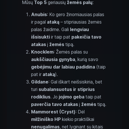
Mūsų
Top 5
geriausių
žemės palų
:
Anubis
: Ko gero žinomiausias palas
ir pagal
ataką
– stipriausias žemės
palas žaidime. Gali
lengviau
išsisukti
ir taip pat
pakeičia tavo
atakas
į
žemės
tipą.
Knocklem
: Žemės palas su
aukščiausia gynyba
, kurią savo
gebėjimu dar labiau padidina
(taip
pat ir
ataką
).
Gildane
: Gal iškart neišsiskiria, bet
turi
subalansuotus ir stiprius
rodiklius
. Jo
jojimo geba
taip pat
paverčia tavo atakas
į
žemės
tipą.
Mammorest (Cryst)
: Dėl
milžiniško HP
kiekio praktiškai
nenugalimas
, net lyginant su kitais