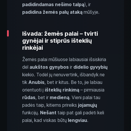
padidindamas nešimo talpą
), ir
padidina žemės palų ataką
mūšyje.
Išvada: žemės palai – tvirti
gynėjai ir stiprūs išteklių
rinkėjai
Žemės palai mūšiuose labiausiai išsiskiria
dėl
aukštos gynybos
ir
didelio gyvybių
kiekio. Todėl jų nenuvertink, išbandyk ne
tik
Anubis
, bet ir kitus. Be to, jie labiau
orientuoti į
išteklių rinkimą
– pirmiausia
rūdas
, bet ir
medieną
. Vieni palai tau
padės taip, kitiems prireiks
jojamųjų
funkcijų.
Nešant
taip pat gali padėti keli
palai, kad viskas būtų
lengviau
.