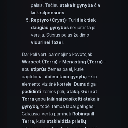
palais. Tačiau
ataka
ir
gynyba
čia
kiek
silpnesnės
.
Reptyro (Cryst)
: Turi
šiek tiek
daugiau gynybos
nei įprasta jo
versija. Stiprus palas žaidimo
vidurinei fazei
.
Dar keli verti paminėjimo kovotojai:
Warsect (Terra)
ir
Menasting (Terra)
–
abu
stiprūs
žemės palai, kurie
papildomai
didina tavo gynybą
– šio
elemento vizitinė kortelė.
Dumud
gali
padidinti
žemės palų
ataką
.
Gorirat
Terra
geba
laikinai pasikelti ataką ir
gynybą
, todėl tampa labai galingas.
Galiausiai verta paminėti
Robinquill
Terra
, kuris
atskleidžia priešų