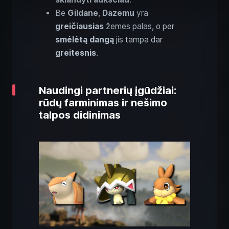
Be
Gildane
,
Dazemu
yra
greičiausias
žemės palas, o per
smėlėtą dangą
jis tampa dar
greitesnis
.
Naudingi partnerių įgūdžiai:
rūdų farminimas ir nešimo
talpos didinimas