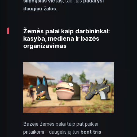
silpnąsias vietas
, tad į jas
padarysi
daugiau žalos
.
Žemės palai kaip darbininkai:
kasyba, mediena ir bazės
organizavimas
Bazėje žemės palai taip pat puikiai
pritaikomi – daugelis jų turi
bent tris