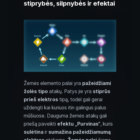
stiprybės, silpnybės ir efektai
Žemės elemento palai yra
pažeidžiami
žolės tipo
atakų. Patys jie yra
stiprūs
prieš elektros
tipą, todėl gali gerai
uždengti kai kuriuos itin galingus palus
mūšiuose. Dauguma žemės atakų gali
priešą paveikti
efektu „Purvinas“
, kuris
sulėtina
ir
sumažina pažeidžiamumą