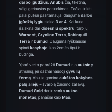
darbo įgūdžius
.
Anubis
čia, tikėtina,
vėlgi geriausias pasirinkimas. Tačiau ir kiti
palai puikiai pasitarnauja: dauguma
darbo
įgūdžių lygiu
siekia
3 ar 4
. Kai kurie
išsiskiria dar
didesniu spektru
, tarp jų
Warsect
,
Cryolinx Terra
,
Robinquill
Terra
ir
Dumud
. Dauguma ryškiausiai
spindi
kasyboje
, kas žemės tipui ir
būdinga.
Ypač verta pabrėžti
Dumud
ir jo
auksinę
atmainą, jei dažnai naudoji
gyvulių
fermą
. Abu jie gamina
aukštos kokybės
palų aliejų
– svarbią žaidimo žaliavą.
Dumud Gold
dar ir
renka aukso
monetas
, panašiai kaip
Mau
.