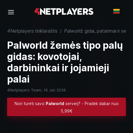
4Netplayers tinklaraštis
/
Palworld: gidai, patarimai ir serve
Palworld žemės tipo palų
gidas: kovotojai,
darbininkai ir jojamieji
palai
4Netplayers Team,
16 Jun 2026
Nori turėti savo
Palworld
serverį? - Pradėk dabar nuo
5,99€