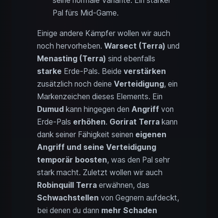
seine normale Variante. Ein starker
Pal fürs Mid-Game.
Einige andere Kämpfer wollen wir auch
noch hervorheben.
Warsect (Terra)
und
Menasting (Terra)
sind ebenfalls
starke
Erde-Pals. Beide
verstärken
zusätzlich noch deine
Verteidigung
, ein
Markenzeichen dieses Elements. Ein
Dumud
kann hingegen den
Angriff
von
Erde-Pals
erhöhen
.
Gorirat Terra
kann
dank seiner Fähigkeit seinen
eigenen
Angriff und seine Verteidigung
temporär boosten
, was den Pal sehr
stark macht. Zuletzt wollen wir auch
Robinquill Terra
erwähnen, das
Schwachstellen
von Gegnern aufdeckt,
bei denen du dann
mehr Schaden