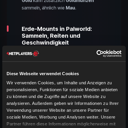
Gold
kann zusätzlich
Goldmünzen
sammeln, ähnlich wie
Mau
.
Erde-Mounts in Palworld:
Sammeln, Reiten und
Geschwindigkeit
Diese Webseite verwendet Cookies
Wir verwenden Cookies, um Inhalte und Anzeigen zu
personalisieren, Funktionen für soziale Medien anbieten
zu können und die Zugriffe auf unsere Website zu
analysieren. Außerdem geben wir Informationen zu Ihrer
Verwendung unserer Website an unsere Partner für
So gut wie alle Mounts vom Typ Erde
soziale Medien, Werbung und Analysen weiter. Unsere
bleiben ihrem Element treu und
Partner führen diese Informationen möglicherweise mit