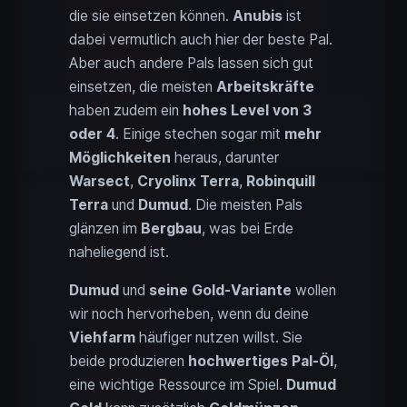
die sie einsetzen können.
Anubis
ist
dabei vermutlich auch hier der beste Pal.
Aber auch andere Pals lassen sich gut
einsetzen, die meisten
Arbeitskräfte
haben zudem ein
hohes Level von 3
oder 4
. Einige stechen sogar mit
mehr
Möglichkeiten
heraus, darunter
Warsect
,
Cryolinx Terra
,
Robinquill
Terra
und
Dumud
. Die meisten Pals
glänzen im
Bergbau
, was bei Erde
naheliegend ist.
Dumud
und
seine Gold-Variante
wollen
wir noch hervorheben, wenn du deine
Viehfarm
häufiger nutzen willst. Sie
beide produzieren
hochwertiges Pal-Öl
,
eine wichtige Ressource im Spiel.
Dumud