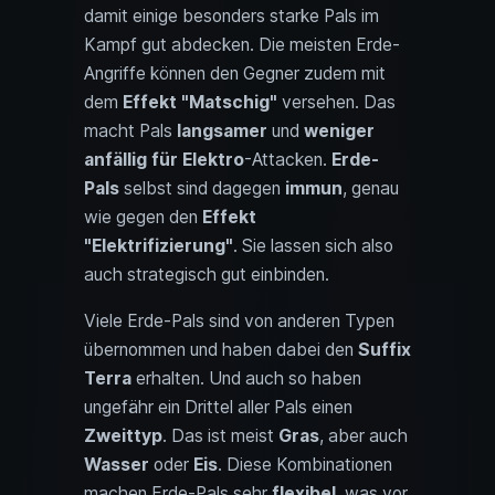
damit einige besonders starke Pals im
Kampf gut abdecken. Die meisten Erde-
Angriffe können den Gegner zudem mit
dem
Effekt "Matschig"
versehen. Das
macht Pals
langsamer
und
weniger
anfällig für Elektro
-Attacken.
Erde-
Pals
selbst sind dagegen
immun
, genau
wie gegen den
Effekt
"Elektrifizierung"
. Sie lassen sich also
auch strategisch gut einbinden.
Viele Erde-Pals sind von anderen Typen
übernommen und haben dabei den
Suffix
Terra
erhalten. Und auch so haben
ungefähr ein Drittel aller Pals einen
Zweittyp
. Das ist meist
Gras
, aber auch
Wasser
oder
Eis
. Diese Kombinationen
machen Erde-Pals sehr
flexibel
, was vor