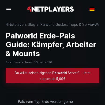
4Netplayers Blog
/
Palworld Guides, Tipps & Server-Wisse
Palworld Erde-Pals
Guide: Kämpfer, Arbeiter
& Mounts
4Netplayers Team,
16 Jun 2026
Du willst deinen eigenen
Palworld
Server? - Jetzt
starten ab 5,99€
Pals vom Typ Erde werden gerne