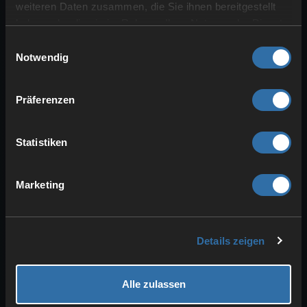
fokussieren sich auf den Boden. Leider
weiteren Daten zusammen, die Sie ihnen bereitgestellt
können sie hier
nicht unbedingt mit
haben oder die sie im Rahmen Ihrer Nutzung der Dienste
gesammelt haben.
anderen Pals mithalten
, aber einige
Einwilligungsauswahl
Notwendig
stechen trotzdem mit ihren
Partnerfähigkeiten heraus. Wir wollen
einige von ihnen genauer hervorheben,
Präferenzen
viele spezialisieren sich auf das
Sammeln von Ressourcen
.
Statistiken
Die
besten Mounts
vom Typ Erde sind
wie folgt:
Marketing
Rushoar
ist einer der
ersten
Mounts
im Spiel und kann
Felsen
zerstören
.
Details zeigen
Mit
Reptyro (Cryst)
bist du sehr
langsam
unterwegs, kannst aber
Alle zulassen
effektiver Erze sammeln
.