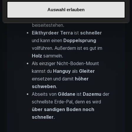
Auch
Mammorest
ist recht
Auswahl erlauben
langsam
, kann dir aber sowohl beim
Sammeln von Erzen als auch Holz
beiseitestehen.
Eikthyrdeer Terra
ist
schneller
und kann einen
Doppelsprung
vollführen. Außerdem ist es gut im
Holz
sammeln.
Als einziger Nicht-Boden-Mount
kannst du
Hanguy
als
Gleiter
einsetzen und damit
höher
schweben
.
Abseits von
Gildane
ist
Dazemu
der
schnellste Erde-Pal, denn es wird
über sandigen Boden noch
schneller
.