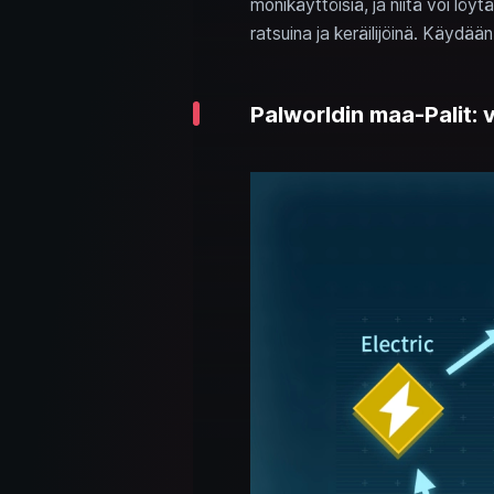
monikäyttöisiä, ja niitä voi löyt
ratsuina ja keräilijöinä. Käydään
Palworldin maa-Palit: 