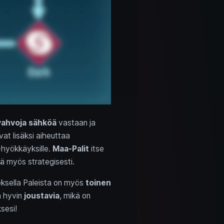
vahvoja sähköä
vastaan ja
at lisäksi aiheuttaa
-hyökkäyksille.
Maa-Palit
itse
ää myös strategisesti.
eksella Paleista on myös
toinen
a hyvin
joustavia
, mikä on
sesi!