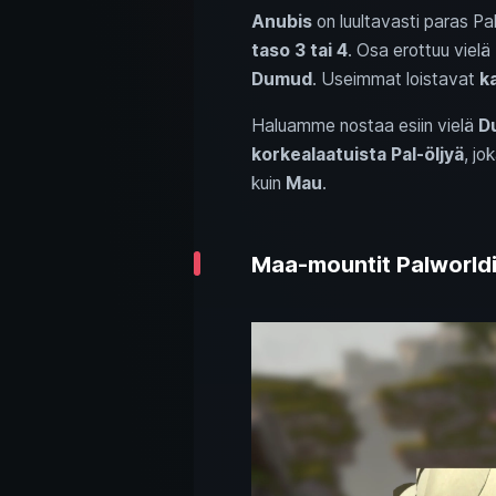
Anubis
on luultavasti paras Pa
taso 3 tai 4
. Osa erottuu vielä
Dumud
. Useimmat loistavat
k
Haluamme nostaa esiin vielä
D
korkealaatuista Pal-öljyä
, jo
kuin
Mau
.
Maa-mountit Palworldi