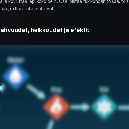
ää ja kouluttaa läpi koko pelin. Osa loistaa tukikohdan töissä, to
 läpi, mitkä niistä erottuvat!
vahvuudet, heikkoudet ja efektit