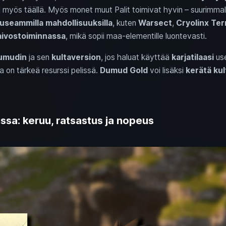
l myös täällä. Myös monet muut Palit toimivat hyvin – suurimmal
useammilla mahdollisuuksilla
, kuten
Warsect
,
Cryolinx Ter
aivostoiminnassa
, mikä sopii maa-elementille luontevasti.
umudin
ja sen
kultaversion
, jos haluat käyttää
karjatilaasi
us
ka on tärkeä resurssi pelissä.
Dumud Gold
voi lisäksi
kerätä kul
ssa: keruu, ratsastus ja nopeus