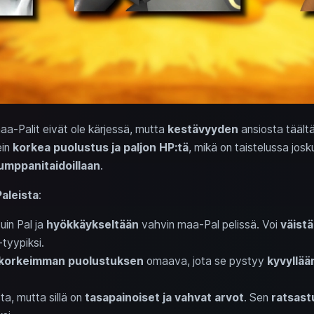
-Palit eivät ole kärjessä, mutta
kestävyyden
ansiosta täältä
ein
korkea puolustus ja paljon HP:tä
, mikä on taistelussa jos
umppanitaidoillaan
.
aleista
:
uin Pal ja
hyökkäykseltään
vahvin maa-Pal pelissä. Voi
väist
-tyypiksi.
korkeimman puolustuksen
omaava, jota se pystyy
kyvyllää
sta, mutta sillä on
tasapainoiset ja vahvat arvot
. Sen
ratsast