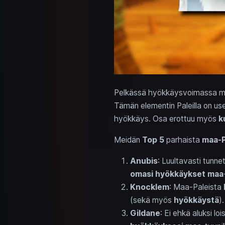
Pelkässä hyökkäysvoimassa maa
Tämän elementin Paleilla on us
hyökkäys. Osa erottuu myös
k
Meidän
Top 5
parhaista
maa-P
Anubis
: Luultavasti tunnet
omasi hyökkäykset
maa
Knocklem
: Maa-Paleista
(sekä myös
hyökkäystä
).
Gildane
: Ei ehkä aluksi loi