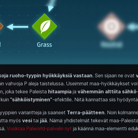
koja ruoho-tyypin hyökkäyksiä vastaan
. Sen sijaan ne ovat
ttäin vahvoja P aleja taistelussa. Useimmat maa-hyökkäykset voiv
in, joka tekee Paleista
hitaampia
ja
vähemmän alttiita sähkö
 kuin
”sähköistyminen”
-efektille. Niitä kannattaa siis hyödynt
yyppien variantteja ja saaneet
Terra-päätteen
. Noin kolmann
utta myös
vesi
tai
jää
. Nämä yhdistelmät tekevät maa-Paleist
ssä.
Vuokraa Palworld-palvelin nyt
ja käännä maa-elementti eduk