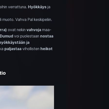
eihin verrattuna.
Hyökkäys
ja
i muoto. Vahva Pal keskipeliin.
rra)
ovat nekin
vahvoja
maa-
Dumud
voi puolestaan
nostaa
hyökkäystään ja
oka
paljastaa
vihollisten
heikot
tio