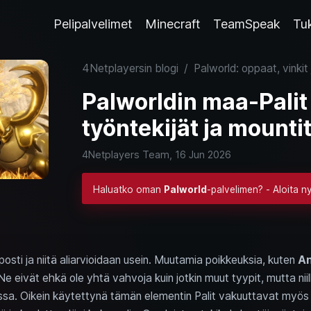
Pelipalvelimet
Minecraft
TeamSpeak
Tu
4Netplayersin blogi
/
Palworld: oppaat, vinkit 
Palworldin maa-Palit –
työntekijät ja mounti
4Netplayers Team,
16 Jun 2026
Haluatko oman
Palworld
-palvelimen? - Aloita n
osti ja niitä aliarvioidaan usein. Muutamia poikkeuksia, kuten
An
e eivät ehkä ole yhtä vahvoja kuin jotkin muut tyypit, mutta niil
uussa. Oikein käytettynä tämän elementin Palit vakuuttavat myös