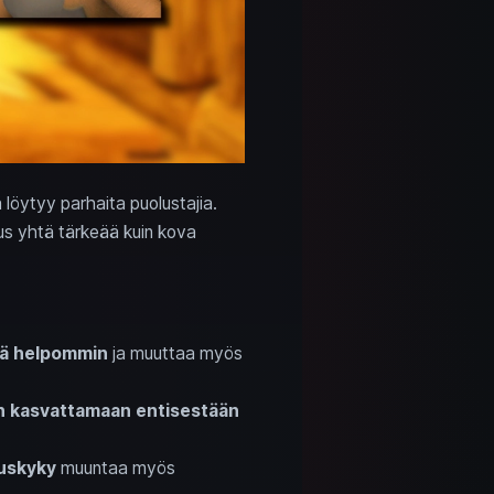
 löytyy parhaita puolustajia.
kus yhtä tärkeää kuin kova
ää helpommin
ja muuttaa myös
n kasvattamaan entisestään
uskyky
muuntaa myös