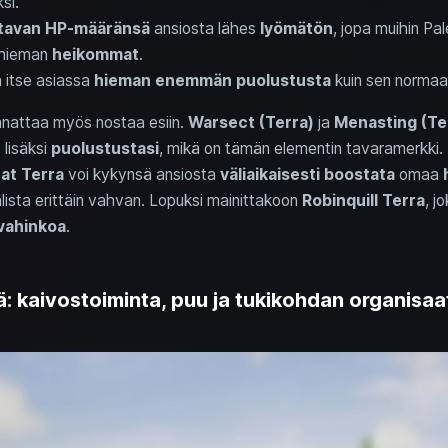
si.
tavan HP-määränsä
ansiosta lähes
lyömätön
, jopa muihin Pal
 hieman
heikommat
.
 itse asiassa
hieman enemmän puolustusta
kuin sen normaal
annattaa myös nostaa esiin.
Warsect (Terra)
ja
Menasting (Te
t
lisäksi
puolustustasi
, mikä on tämän elementin tavaramerkki.
rat Terra
voi kykynsä ansiosta
väliaikaisesti boostata
omaa
lista erittäin vahvan. Lopuksi mainittakoon
Robinquill Terra
, j
ahinkoa
.
ä: kaivostoiminta, puu ja tukikohdan organisaa