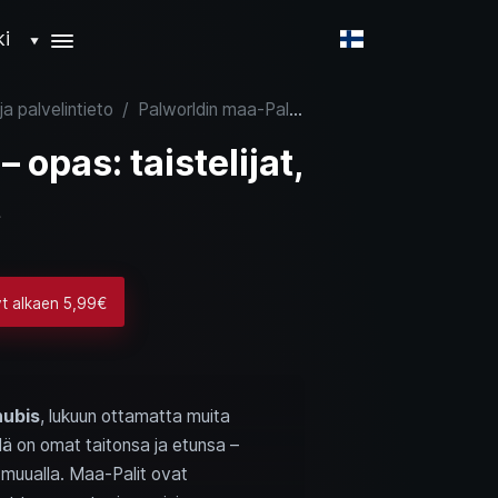
ki
▼
ja palvelintieto
/
Palworldin maa-Palit – opas: taistelijat, työntekijät ja mountit
 opas: taistelijat,
t
yt alkaen 5,99€
ubis
, lukuun ottamatta muita
lä on omat taitonsa ja etunsa –
 muualla. Maa-Palit ovat