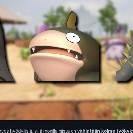
s hyödyllisiä, sillä monilla niistä on
vähintään kolme työkyk