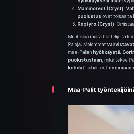
hyökkäyksesi
maa
-tyypik
Mammorest (Cryst)
:
Val
puolustus
ovat toisaalta
Reptyro (Cryst)
: Omistaa
Muutamia muita taistelijoita k
Paleja. Molemmat
vahvistava
maa-Palien
hyökkäystä
.
Gori
puolustustaan
, mikä tekee Pa
kohdat
, joihin teet
enemmän v
Maa-Palit työntekijöin