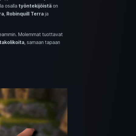
la osalla
työntekijöistä
on
ra
,
Robinquill Terra
ja
eammin. Molemmat tuottavat
takolikoita
, samaan tapaan