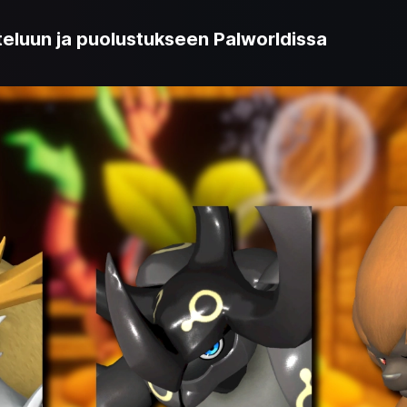
teluun ja puolustukseen Palworldissa