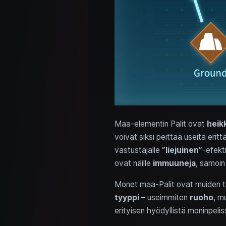
Maa-elementin Palit ovat
heik
voivat siksi peittää useita eri
vastustajalle
”liejuinen”
-efekt
ovat näille
immuuneja
, samoin
Monet maa-Palit ovat muiden t
tyyppi
– useimmiten
ruoho
, m
erityisen hyödyllistä moninpeli