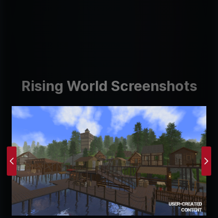
Rising World Screenshots
Previous
Ne