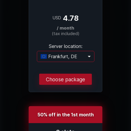
4.78
USD
/ month
(tax included)
Server location:
Frankfurt, DE
Loading...
Choose package
50% off in the 1st month