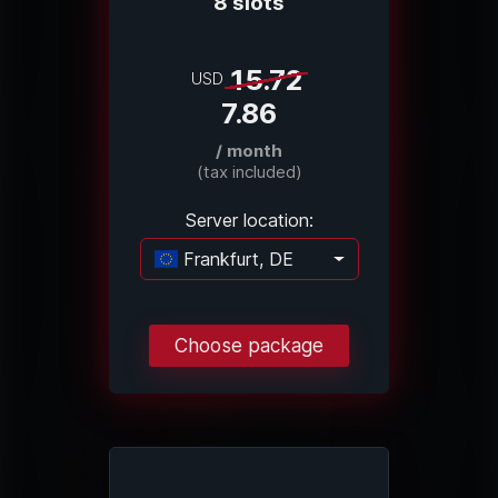
8 slots
15.72
USD
7.86
/ month
(tax included)
Server location:
Frankfurt, DE
Loading...
Choose package