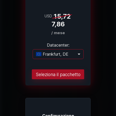
15,72
USD
7,86
/ mese
Datacenter:
Frankfurt, DE
Caricamento..
Seleziona il pacchetto
Configurazione