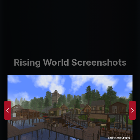
Rising World Screenshots
Previous
Ne