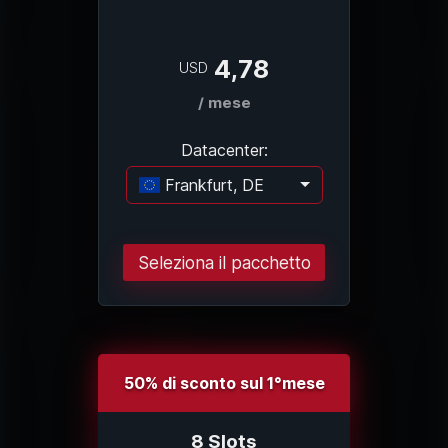
4,78
USD
/ mese
Datacenter:
Frankfurt, DE
Caricamento..
Seleziona il pacchetto
50% di sconto sul 1°mese
8 Slots