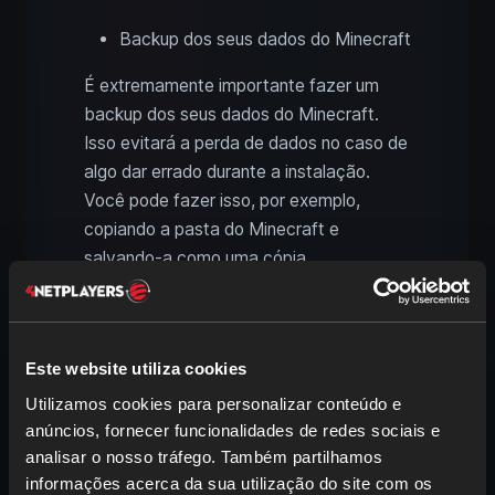
Backup dos seus dados do Minecraft
É extremamente importante fazer um
backup dos seus dados do Minecraft.
Isso evitará a perda de dados no caso de
algo dar errado durante a instalação.
Você pode fazer isso, por exemplo,
copiando a pasta do Minecraft e
salvando-a como uma cópia.
Guia passo a passo para a
instalação dos shaders
Este website utiliza cookies
Utilizamos cookies para personalizar conteúdo e
Baixe e instale o OptiFine
anúncios, fornecer funcionalidades de redes sociais e
Visite o site oficial do OptiFine e baixe a
analisar o nosso tráfego. Também partilhamos
informações acerca da sua utilização do site com os
versão mais recente que é compatível