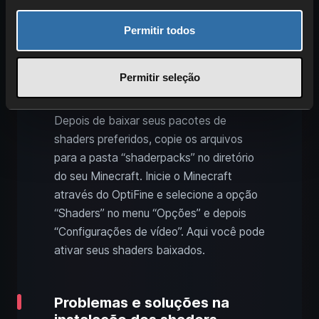
Shaders. Você pode baixar esses
shaders de sites confiáveis da
Permitir todos
comunidade Minecraft.
Integre os pacotes de shaders no
Permitir seleção
Minecraft
Depois de baixar seus pacotes de
shaders preferidos, copie os arquivos
para a pasta “shaderpacks” no diretório
do seu Minecraft. Inicie o Minecraft
através do OptiFine e selecione a opção
“Shaders” no menu “Opções” e depois
“Configurações de vídeo”. Aqui você pode
ativar seus shaders baixados.
Problemas e soluções na