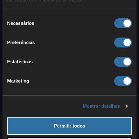
Melhorias nos carrinhos de mina:
Alterações há muito necessárias
Seleção
tornam as loras mais rápidas e
Necessários
de
confortáveis.
consentimento
Experiências de Redstone:
Preferências
Mecânicas de Redstone revistas
melhoram a
compatibilidade
de
circuitos complexos.
Estatísticas
Trocas de aldeões mais
equilibradas:
Trocas ajustadas (p.
Marketing
ex., encantamentos menos fortes),
por vezes dependentes do bioma.
Algumas melhorias já foram
Mostrar detalhes
integradas no jogo.
Permitir todos
Data Packs da comunidade:
principais recomendações para o