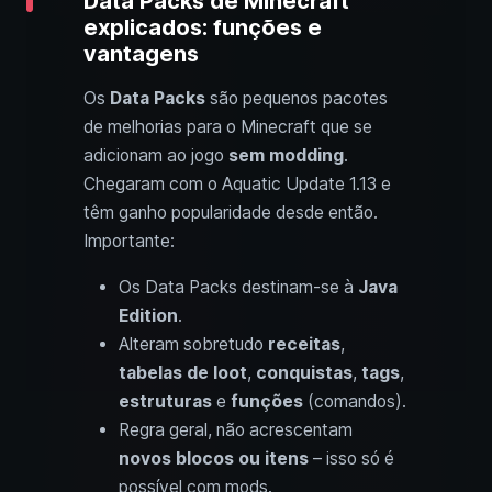
Data Packs de Minecraft
explicados: funções e
vantagens
Os
Data Packs
são pequenos pacotes
de melhorias para o Minecraft que se
adicionam ao jogo
sem modding
.
Chegaram com o Aquatic Update 1.13 e
têm ganho popularidade desde então.
Importante:
Os Data Packs destinam-se à
Java
Edition
.
Alteram sobretudo
receitas
,
tabelas de loot
,
conquistas
,
tags
,
estruturas
e
funções
(comandos).
Regra geral, não acrescentam
novos blocos ou itens
– isso só é
possível com mods.