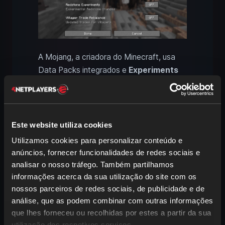
A Mojang, a criadora do Minecraft, usa
Data Packs integrados e
Experiments
para testar novas funcionalidades antes
de saírem em atualização. Encontras
estas opções ao criar um mundo no
separador Experiments ou no menu de
Este website utiliza cookies
Data Packs. Nota: Na
Bedrock Edition
Utilizamos cookies para personalizar conteúdo e
estas opções chamam-se Experiments e
anúncios, fornecer funcionalidades de redes sociais e
não correspondem a uma exportação
analisar o nosso tráfego. Também partilhamos
direta de Data Pack como na Java.
informações acerca da sua utilização do site com os
nossos parceiros de redes sociais, de publicidade e de
Atualmente, existem, entre outras, estas
análise, que as podem combinar com outras informações
opções experimentais:
que lhes forneceu ou recolhidas por estes a partir da sua
utilização dos respetivos serviços.