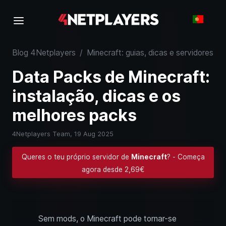
Blog 4Netplayers
/
Minecraft: guias, dicas e servidores
/
Data Packs de Minecraft:
instalação, dicas e os
melhores packs
4Netplayers Team,
19 Aug 2025
Queres o teu próprio servidor de
Minecraft
? - Começa
agora desde 2,69€
Sem mods, o Minecraft pode tornar-se