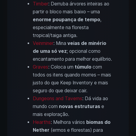
Timber
: Derruba árvores inteiras ao
partir o bloco mais baixo – uma
enorme poupança de tempo
,
especialmente na floresta
tropical/taiga antiga.
Veinminer
: Mina
veias de minério
de uma só vez
; opcional como
encantamento para melhor equilíbrio.
Graves
: Coloca um
túmulo
com
todos os itens quando morres – mais
justo do que Keep Inventory e mais
seguro do que deixar cair.
Dungeons and Taverns
: Dá vida ao
mundo com
novas estruturas
e
mais exploração.
Hearths
: Melhora vários
biomas do
Nether
(ermos e florestas) para