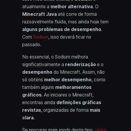
atualmente a
melhor alternativa
. O
Minecraft Java
até corre de forma
razoavelmente fluida, mas ainda hoje tem
alguns problemas de desempenho
.
Com
Sodium
, isso deverá ficar no
passado.
No essencial, o Sodium melhora
significativamente a
renderização
e o
desempenho
do Minecraft. Assim, não
só obténs
melhor desempenho
, como
também alguns
melhoramentos
gráficos
. Ao iniciares o Minecraft,
encontras ainda
definições gráficas
revistas
, organizadas de forma
mais
clara
.
Se procuras mais mods deste tipo,
visita