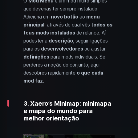
O
Mod Menu
é um mod muito simples
que deverias ter sempre instalado.
Adiciona um
novo botão
ao
menu
principal
, através do qual vês
todos os
teus mods instalados
de relance. Aí
podes ler a
descrição
, seguir ligações
para os
desenvolvedores
ou ajustar
definições
para mods individuais. Se
perderes a noção do conjunto, aqui
descobres rapidamente
o que cada
mod faz
.
3. Xaero’s Minimap: minimapa
e mapa do mundo para
melhor orientação