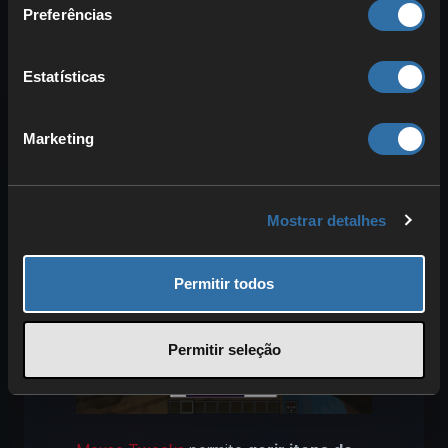
Preferências
Com o
Zoomify
podes
aproximar de
forma flexível
e ajustar o zoom
completamente.
Estatísticas
Marketing
8. Mouse Tweaks: organizar o
inventário mais depressa e
mover itens
Mostrar detalhes
Permitir todos
Permitir seleção