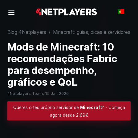
Blog 4Netplayers
/
Minecraft: guias, dicas e servidores
/
Mods de Minecraft: 10
recomendações Fabric
para desempenho,
gráficos e QoL
4Netplayers Team,
15 Jan 2026
Queres o teu próprio servidor de
Minecraft
? - Começa
agora desde 2,69€