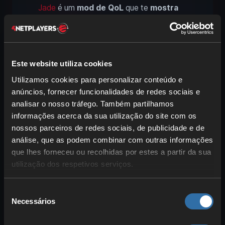
Jade
é um
mod de QoL
que te
mostra
para que bloco
estás a olhar. Podes
definir o âmbito e o nível de detalhe nas
definições
.
Este website utiliza cookies
Utilizamos cookies para personalizar conteúdo e
7. Zoomify: zoom prático no
anúncios, fornecer funcionalidades de redes sociais e
Minecraft, tal como no
analisar o nosso tráfego. Também partilhamos
OptiFine
informações acerca da sua utilização do site com os
nossos parceiros de redes sociais, de publicidade e de
análise, que as podem combinar com outras informações
que lhes forneceu ou recolhidas por estes a partir da sua
utilização dos respetivos serviços.
Seleção
Necessários
de
consentimento