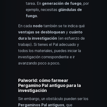
tarea. En
generación de fuego
, por
ejemplo, necesitas
glándulas de
fuego
.
En cada
nodo
también se te indica qué
ventajas se desbloquean
y
cuánto
dura la investigación
(en esfuerzo de
trabajo). Si tienes el Pal adecuado y
todos los materiales, puedes iniciar la
investigación correspondiente e ir
avanzando poco a poco.
Palworld: cómo farmear
Pergamino Pal antiguo para la
investigación
Sin embargo, un obstáculo pueden ser los
Pergaminos Pal antiguos
, que