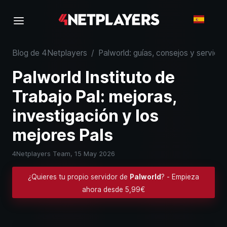
Blog de 4Netplayers
/
Palworld: guías, consejos y servidor
Palworld Instituto de
Trabajo Pal: mejoras,
investigación y los
mejores Pals
4Netplayers Team,
15 May 2026
¿Quieres tu propio servidor de
Palworld
? - Empieza
ahora desde 5,99€