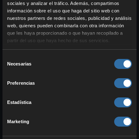
Velocidad de maduración
de los
sociales y analizar el tráfico. Además, compartimos
cultivos
+20%
información sobre el uso que haga del sitio web con
Rendimiento
de los campos
+30%
nuestros partners de redes sociales, publicidad y análisis
web, quienes pueden combinarla con otra información
Generación de energía
(16 ventajas):
que les haya proporcionado o que hayan recopilado a
partir del uso que haya hecho de sus servicios.
Tecnología
: Poste eléctrico
Capacidad de almacenamiento
Selección
de energía +70%
Necesarias
de
Consumo de energía -20%
consentimiento
Tala
(18 ventajas):
Preferencias
Tecnología
: Bloque de corte y
hacha
Estadística
Tiempo de expedición -20%
Recompensas de expedición
Marketing
+20%
Minería
(17 ventajas):