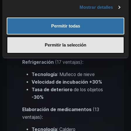
Mostrar detalles
Tecnología
: Vagoneta minera
Tiempo de expedición -15%
Permitir todas
Recompensas de expedición
+15%
Velocidad de extracción de
Permitir la selección
petróleo +60%
Refrigeración
(17 ventajas):
Tecnología
: Muñeco de nieve
Velocidad de incubación +30%
Tasa de deterioro
de los objetos
-30%
Elaboración de medicamentos
(13
ventajas):
Tecnología
: Caldero