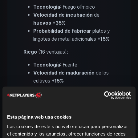
Tecnología
: Fuego olímpico
Velocidad de incubación
de
huevos +35%
Probabilidad de fabricar
platos y
lingotes de metal adicionales
+15%
Riego
(16 ventajas):
Tecnología
: Fuente
Velocidad de maduración
de los
cultivos
+15%
Rendimiento
de los campos
+20%
Probabilidad de obtener
menas
adicionales
+15%
Esta página web usa cookies
Siembra
(17 ventajas):
Las cookies de este sitio web se usan para personalizar
Tecnología
: Parterre de flores y silo
el contenido y los anuncios, ofrecer funciones de redes