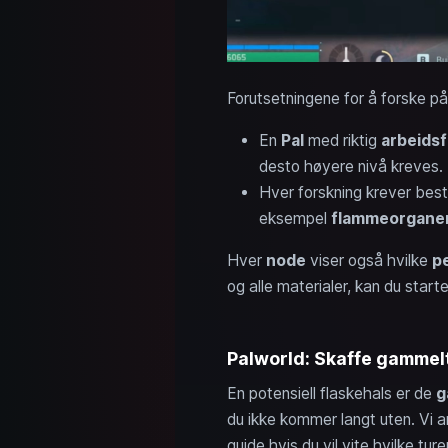
Forutsetningene for å forske på
En
Pal
med riktig
arbeidsf
desto høyere nivå kreves.
Hver forskning krever be
eksempel
flammeorgane
Hver
node
viser også hvilke
p
og alle materialer, kan du star
Palworld: Skaffe gammelt
En potensiell flaskehals er de
g
du ikke kommer langt uten. Vi 
guide hvis du vil vite hvilke tur