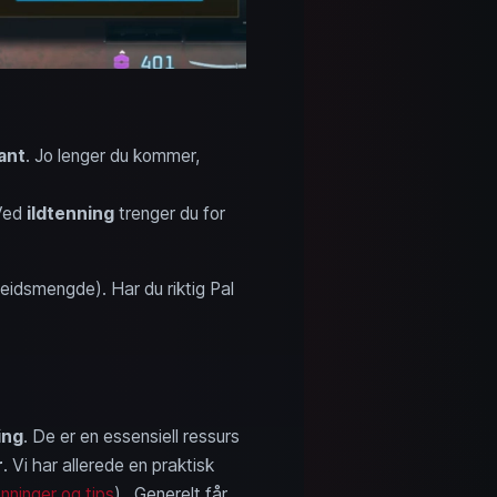
ant
. Jo lenger du kommer,
 Ved
ildtenning
trenger du for
beidsmengde). Har du riktig Pal
ing
. De er en essensiell ressurs
r
. Vi har allerede en praktisk
nninger og tips
) . Generelt får