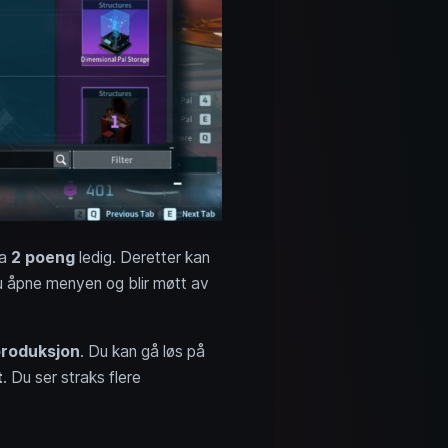
ha
2 poeng
ledig. Deretter kan
du åpne menyen og blir møtt av
produksjon
. Du kan gå løs på
t
. Du ser straks flere