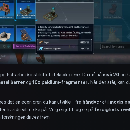
p Pal-arbeidsinstituttet i teknologiene. Du må nå
nivå 20
og 
etallbarrer
og
10x paldium-fragmenter
. Når den står, kan 
nes det en egen gren du kan utvikle – fra
håndverk
til
medisin
etter hva du vil forske på. Velg en jobb og se på
ferdighetstree
 forskningen drives frem.