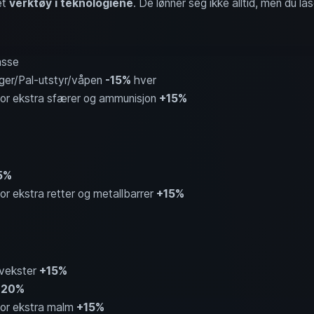
et
verktøy i teknologiene
. De lønner seg ikke alltid, men du l
asse
nger/Pal-utstyr/våpen
-15%
hver
or ekstra sfærer og ammunisjon
+15%
5%
or ekstra retter og metallbarrer
+15%
rvekster
+15%
+20%
or ekstra malm
+15%