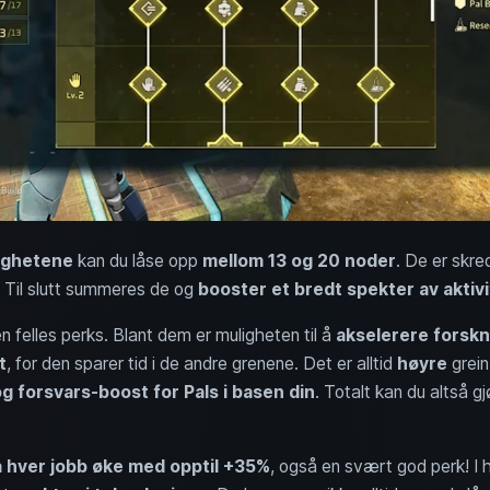
dighetene
kan du låse opp
mellom 13 og 20 noder
. De er skre
g. Til slutt summeres de og
booster et bredt spekter av aktivi
n felles perks. Blant dem er muligheten til å
akselerere forsk
t
, for den sparer tid i de andre grenene. Det er alltid
høyre
grein
 forsvars-boost for Pals i basen din
. Totalt kan du altså 
 hver jobb øke med opptil +35%
, også en svært god perk! I 