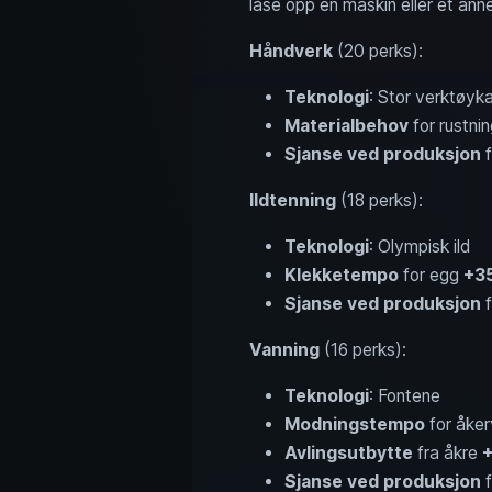
låse opp en maskin eller et ann
Håndverk
(20 perks):
Teknologi
: Stor verktøyk
Materialbehov
for rustni
Sjanse ved produksjon
f
Ildtenning
(18 perks):
Teknologi
: Olympisk ild
Klekketempo
for egg
+3
Sjanse ved produksjon
f
Vanning
(16 perks):
Teknologi
: Fontene
Modningstempo
for åke
Avlingsutbytte
fra åkre
Sjanse ved produksjon
f