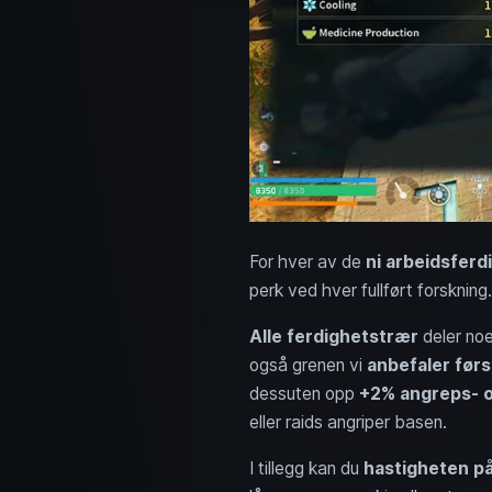
For hver av de
ni arbeidsfer
perk ved hver fullført forsknin
Alle ferdighetstrær
deler noe
også grenen vi
anbefaler førs
dessuten opp
+2% angreps- og
eller raids angriper basen.
I tillegg kan du
hastigheten på