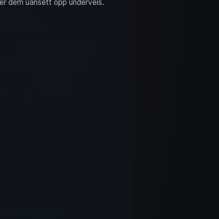
åser dem uansett opp underveis.