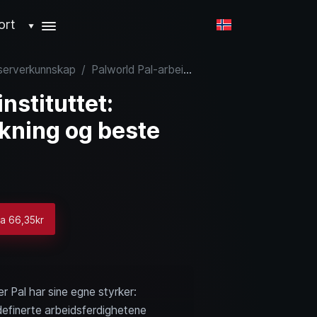
ort
▼
 serverkunnskap
/
Palworld Pal-arbeidsinstituttet: Oppgraderinger, forskning og beste Pals
nstituttet:
kning og beste
ra 66,35kr
r Pal har sine egne styrker:
definerte arbeidsferdighetene