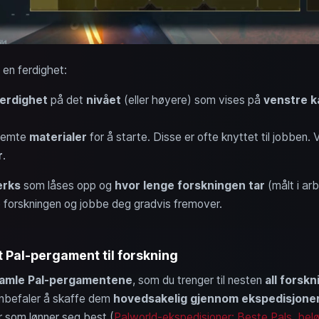
 en ferdighet:
erdighet
på det
nivået
(eller høyere) som vises på
venstre k
stemte
materialer
for å starte. Disse er ofte knyttet til jobben.
r
.
erks
som låses opp og
hvor lenge forskningen tar
(målt i ar
te forskningen og jobbe deg gradvis fremover.
 Pal-pergament til forskning
amle Pal-pergamentene
, som du trenger til nesten
all forskn
anbefaler å skaffe dem
hovedsakelig gjennom ekspedisjone
er som lønner seg best (
Palworld-ekspedisjoner: Beste Pals, belø