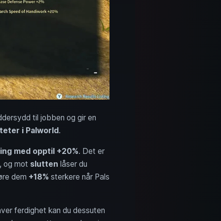
ddersydd til jobben og gir en
teter i Palworld
.
ning med opptil +20%
. Det er
, og mot
slutten
låser du
gjøre dem
+18%
sterkere når Pals
hver ferdighet kan du dessuten