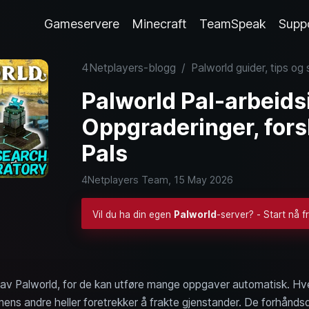
Gameservere
Minecraft
TeamSpeak
Supp
4Netplayers-blogg
/
Palworld guider, tips og
Palworld Pal-arbeidsi
Oppgraderinger, fors
Pals
4Netplayers Team,
15 May 2026
Vil du ha din egen
Palworld
-server? - Start nå f
del av Palworld, for de kan utføre mange oppgaver automatisk. Hve
mens andre heller foretrekker å frakte gjenstander. De forhånds