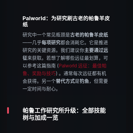
Palworld：为研究刷古老的帕鲁羊皮
纸
研究中一个常见瓶颈是
古老的帕鲁羊皮纸
——几乎
每项研究
都会消耗它。它是推进
研究的关键资源。我们建议你
主要通过远
征
来获取。若想了解哪些远征最划算，可
以参考这篇指南 (
Palworld 远征：最佳帕
鲁、奖励与技巧
) 。通常每次远征都有机
会获得。另一个
替代方式
是
钓鱼
，但需要
一定时间与耐心。
帕鲁工作研究所升级：全部技能
树与加成一览