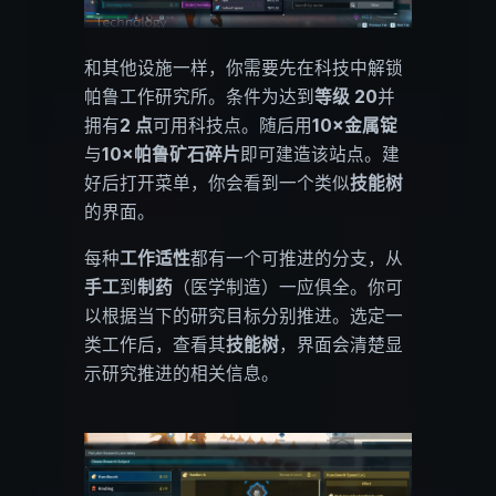
和其他设施一样，你需要先在科技中解锁
帕鲁工作研究所。条件为达到
等级 20
并
拥有
2 点
可用科技点。随后用
10×金属锭
与
10×帕鲁矿石碎片
即可建造该站点。建
好后打开菜单，你会看到一个类似
技能树
的界面。
每种
工作适性
都有一个可推进的分支，从
手工
到
制药
（医学制造）一应俱全。你可
以根据当下的研究目标分别推进。选定一
类工作后，查看其
技能树
，界面会清楚显
示研究推进的相关信息。