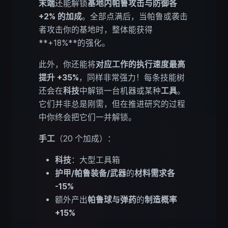
末端
还能解锁
基地内帕鲁攻击与防御各
+2% 的加成
。全部点满后，当帕鲁或袭击
者攻击你的基地时，整体能获得
**+18%**的强化。
此外，你还能将
对应工作的执行速度最高
提升 +35%
，同样非常强力！每条技能树
还会在
科技
中解锁一台机器或某种
工具
。
它们并非总是刚需，但在推进研究的过程
中你终会把它们一并解锁。
手工
（20 个加成）：
科技
：大型工具箱
护甲/帕鲁装备/武器
的
材料需求各
-15%
额外产出
帕鲁球与弹药
的
制造概率
+15%