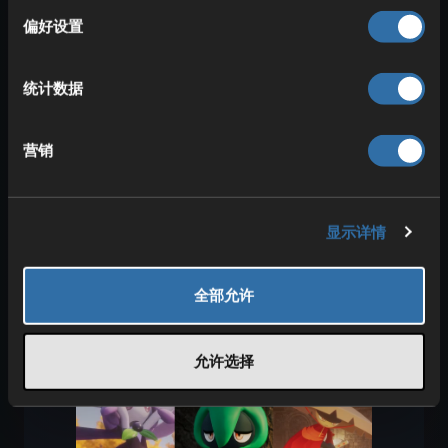
制冷
（17 个加成）：
择
偏好设置
科技
：雪人
孵化速度 +30%
统计数据
物品腐败速度 -30%
制药
（13 个加成）：
营销
科技
：炼药锅
药品材料需求 -20%
显示详情
研究所用哪只最好：高效加速研
全部允许
究的帕鲁推荐
允许选择