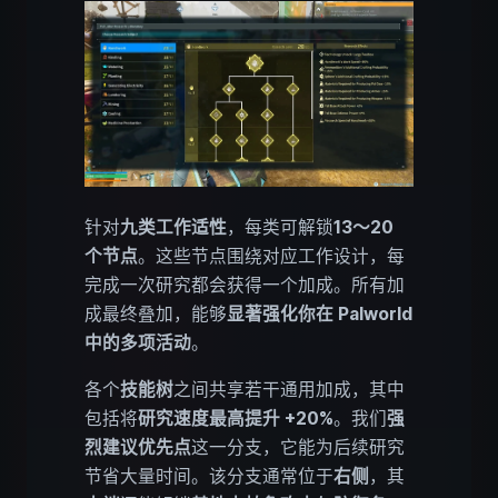
针对
九类工作适性
，每类可解锁
13～20
个节点
。这些节点围绕对应工作设计，每
完成一次研究都会获得一个加成。所有加
成最终叠加，能够
显著强化你在 Palworld
中的多项活动
。
各个
技能树
之间共享若干通用加成，其中
包括将
研究速度最高提升 +20%
。我们
强
烈建议优先点
这一分支，它能为后续研究
节省大量时间。该分支通常位于
右侧
，其