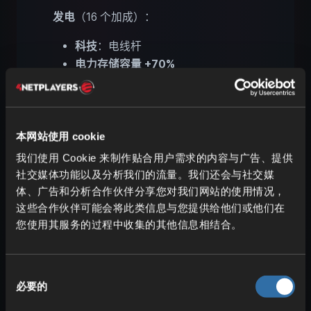
发电
（16 个加成）：
科技
：电线杆
电力存储容量 +70%
用电消耗 -20%
伐木
（18 个加成）：
本网站使用 cookie
科技
：劈柴墩与斧头
远征时间 -20%
我们使用 Cookie 来制作贴合用户需求的内容与广告、提供
社交媒体功能以及分析我们的流量。我们还会与社交媒
远征奖励 +20%
体、广告和分析合作伙伴分享您对我们网站的使用情况，
采矿
（17 个加成）：
这些合作伙伴可能会将此类信息与您提供给他们或他们在
您使用其服务的过程中收集的其他信息相结合。
科技
：矿车
远征时间 -15%
远征奖励 +15%
同
必要的
原油采集速度 +60%
意
选