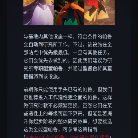
与基地内其他设施一样，符合条件的帕鲁
会
自动
到研究所工作。不过，该设施在全
部站点中
优先级最低
。一旦有其他任务，
它们会优先去做别的。因此我们建议为研
究所
专职配置帕鲁
，并通过
监督台
将其
直
接指派
到该设施。
前期你只能使用手头已有的帕鲁。但我们
更推荐投入
工作适性更全面
的帕鲁，这样
做研究时就不必频繁更换。虽然它们在某
些适性上的等级可能不算高，但能显著提
升你起步阶段的整体研究效率。想要挑选
这类全能型帕鲁，可参考这篇指南
(
Palworld 全能帕鲁：你的基地最佳帮手
)