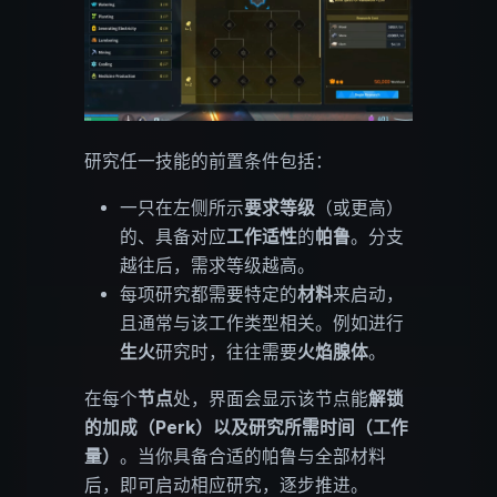
研究任一技能的前置条件包括：
一只在左侧所示
要求等级
（或更高）
的、具备对应
工作适性
的
帕鲁
。分支
越往后，需求等级越高。
每项研究都需要特定的
材料
来启动，
且通常与该工作类型相关。例如进行
生火
研究时，往往需要
火焰腺体
。
在每个
节点
处，界面会显示该节点能
解锁
的加成（Perk）
以及
研究所需时间（工作
量）
。当你具备合适的帕鲁与全部材料
后，即可启动相应研究，逐步推进。