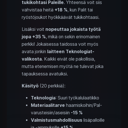
tukikohtasi Paleille
. Yhteensä voit siis
vahvistaa heitä
+18 %
, kun Palit tai
ryöstöjoukot hyökkäävät tukikohtaasi.
Lisäksi voit
nopeuttaa jokaista työtä
jopa +35 %
, mikä on sekin erinomainen
perkki! Jokaisessa taidossa voit myös
avata jonkin
laitteen Teknologiat-
valikosta
. Kaikki eivät ole pakollisia,
mutta etenemisen myötä ne tulevat joka
tapauksessa avatuiksi.
Käsityö
(20 perkkiä):
Teknologia
: Suuri työkalulaatikko
Materiaalitarve
haarniskoihin/Pal-
varusteisiin/aseisiin
-15 %
Valmistusmahdollisuus
lisäpalloille
ja -ammuksille
+15 %