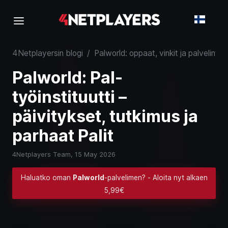
4Netplayersin blogi
/
Palworld: oppaat, vinkit ja palvelintie
Palworld: Pal-
työinstituutti –
päivitykset, tutkimus ja
parhaat Palit
4Netplayers Team,
15 May 2026
Haluatko oman
Palworld
-palvelimen? - Aloita nyt alkaen
5,99€