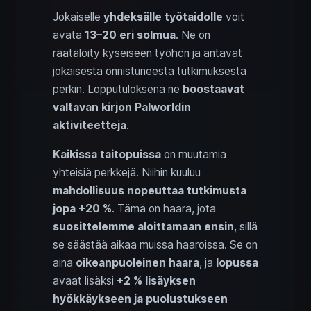
Jokaiselle
yhdeksälle työtaidolle
voit
avata
13–20 eri solmua
. Ne on
räätälöity kyseiseen työhön ja antavat
jokaisesta onnistuneesta tutkimuksesta
perkin. Lopputuloksena ne
boostaavat
valtavan kirjon Palworldin
aktiviteetteja
.
Kaikissa taitopuissa
on muutamia
yhteisiä perkkejä. Niihin kuuluu
mahdollisuus nopeuttaa tutkimusta
jopa +20 %
. Tämä on haara, jota
suosittelemme aloittamaan ensin
, sillä
se säästää aikaa muissa haaroissa. Se on
aina
oikeanpuoleinen haara
, ja
lopussa
avaat lisäksi
+2 % lisäyksen
hyökkäykseen ja puolustukseen