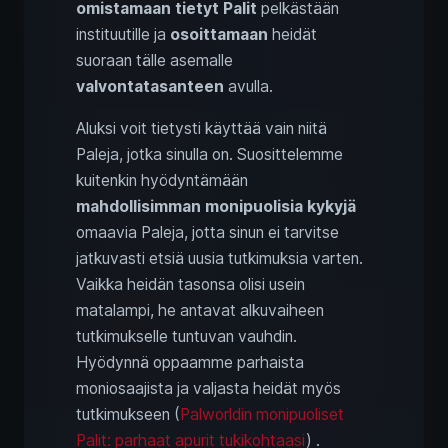
omistamaan tietyt Palit
pelkästään
instituutille ja
osoittamaan
heidät
suoraan tälle asemalle
valvontatasanteen
avulla.
Aluksi voit tietysti käyttää vain niitä
Paleja, jotka sinulla on. Suosittelemme
kuitenkin hyödyntämään
mahdollisimman monipuolisia kykyjä
omaavia Paleja, jotta sinun ei tarvitse
jatkuvasti etsiä uusia tutkimuksia varten.
Vaikka heidän tasonsa olisi usein
matalampi, he antavat alkuvaiheen
tutkimukselle tuntuvan vauhdin.
Hyödynnä oppaamme parhaista
moniosaajista ja valjasta heidät myös
tutkimukseen (
Palworldin monipuoliset
Palit: parhaat apurit tukikohtaasi
) .