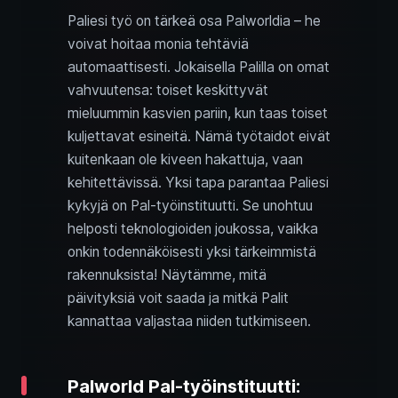
Paliesi työ on tärkeä osa Palworldia – he
voivat hoitaa monia tehtäviä
automaattisesti. Jokaisella Palilla on omat
vahvuutensa: toiset keskittyvät
mieluummin kasvien pariin, kun taas toiset
kuljettavat esineitä. Nämä työtaidot eivät
kuitenkaan ole kiveen hakattuja, vaan
kehitettävissä. Yksi tapa parantaa Paliesi
kykyjä on Pal-työinstituutti. Se unohtuu
helposti teknologioiden joukossa, vaikka
onkin todennäköisesti yksi tärkeimmistä
rakennuksista! Näytämme, mitä
päivityksiä voit saada ja mitkä Palit
kannattaa valjastaa niiden tutkimiseen.
Palworld Pal-työinstituutti: