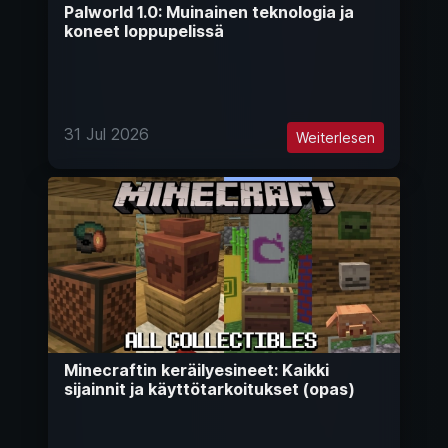
Palworld 1.0: Muinainen teknologia ja
koneet loppupelissä
31 Jul 2026
Weiterlesen
Minecraftin keräilyesineet: Kaikki
sijainnit ja käyttötarkoitukset (opas)