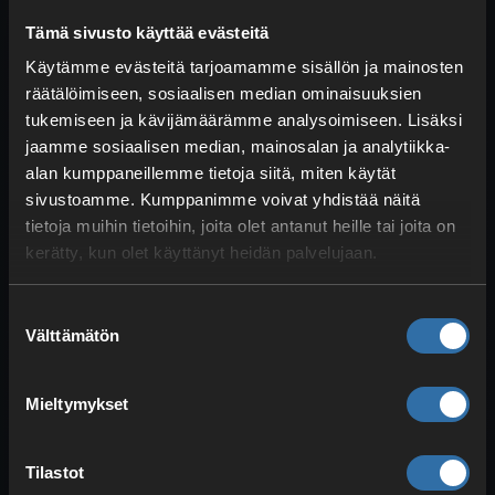
Teknologia
: Kukkapenkki ja siilo
Tämä sivusto käyttää evästeitä
Viljelykasvien kypsymisnopeus
Käytämme evästeitä tarjoamamme sisällön ja mainosten
+20 %
räätälöimiseen, sosiaalisen median ominaisuuksien
Peltojen sato +30 %
tukemiseen ja kävijämäärämme analysoimiseen. Lisäksi
Sähkön tuottaminen
(16 perkkiä):
jaamme sosiaalisen median, mainosalan ja analytiikka-
alan kumppaneillemme tietoja siitä, miten käytät
Teknologia
: Sähköpylväs
sivustoamme. Kumppanimme voivat yhdistää näitä
Sähkön varastointikapasiteetti
tietoja muihin tietoihin, joita olet antanut heille tai joita on
+70 %
kerätty, kun olet käyttänyt heidän palvelujaan.
Sähkönkulutus -20 %
Suostumuksen
Puunhakkuu
(18 perkkiä):
Välttämätön
valinta
Teknologia
: Halkomakanto ja kirves
Retkien kesto -20 %
Mieltymykset
Retkisaaliit +20 %
Tilastot
Kaivostoiminta
(17 perkkiä):