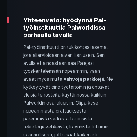
Yhteenveto: hyödynnä Pal-
työinstituuttia Palworldissa
parhaalla tavalla
Pal-työinstituutti on tukikohtasi asema,
jota aliarvioidaan aivan liian usein. Sen
avulla et ainoastaan saa Palejasi
työskentelemään nopeammin, vaan
avaat myös muita
vahvoja perkkejä
. Ne
kytkeytyvät aina työtaitoihin ja antavat
yleisiä tehosteita käytännössä kaikkiin
Palworldin osa-alueisiin. Olipa kyse
nopeammasta craftauksesta,
paremmista sadoista tai uusista
teknologiavehkeistä, käynnistä tutkimus
säännöllisesti, jotta saat kaiken irti.