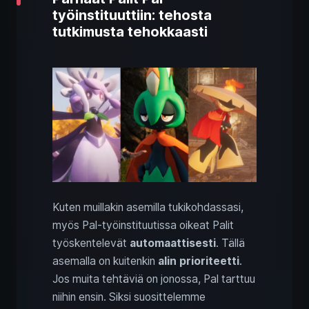
työinstituuttiin: tehosta
tutkimusta tehokkaasti
Kuten muillakin asemilla tukikohdassasi,
myös Pal-työinstituutissa oikeat Palit
työskentelevät
automaattisesti
. Tällä
asemalla on kuitenkin
alin prioriteetti
.
Jos muita tehtäviä on jonossa, Pal tarttuu
niihin ensin. Siksi suosittelemme