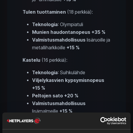
Tulen tuottaminen
(18 perkkiä):
Teknologia
: Olympiatuli
Munien haudontanopeus +35 %
Valmistusmahdollisuus
lisäruoille ja
metalliharkkoille
+15 %
Kastelu
(16 perkkiä):
Teknologia
: Suihkulähde
Viljelykasvien kypsymisnopeus
+15 %
Peltojen sato +20 %
Valmistusmahdollisuus
lisämalmeille
+15 %
Kylvö
(17 perkkiä):