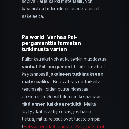
sopiva Pal ja kaikki materiaalit, voit
käynnistää tutkimuksen ja edetä askel
askeleelta.
Palworld: Vanhaa Pal-
pergamenttia farmaten
tutkimusta varten
Pullonkaulaksi voivat kuitenkin muodostua
vanhat Pal-pergamentit
, joita tarvitset
käytännössä
jokaiseen tutkimukseen
materiaaliksi
. Ne ovat siis elintärkeitä
resursseja, joiden puute hidastaa
etenemistä. Suosittelemme keräämään
niitä
ennen kaikkea retkiltä
. Meiltä
löytyy kätevästi jo opas, jos haluat
tietää, mitkä reissut ovat tuottoisimpia
(
Palworld-retket: parhaat Palit, palkinnot