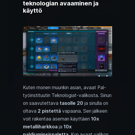
teknologian avaaminen ja
käyttö
Kuten monen muunkin asian, avaat Pal-
työinstituutin Teknologiat-valikosta. Sinun
on saavutettava
tasolle 20
ja sinulla on
oltava
2 pistettä
vapaana. Sen jälkeen
voit rakentaa aseman käyttäen
10x
metalliharkkoa
ja
10x
paldiuminsirpaletta
. Kun avaat valikon,