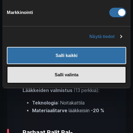
Teknologia
: Kaivoskärryt
Markkinointi
Retkien kesto -15 %
Retkisaaliit +15 %
Öljyntuotannon nopeus +60 %
Näytä tiedot
Jäähdytys
(17 perkkiä):
Teknologia
: Lumiukko
Salli kaikki
Haudontanopeus +30 %
Esineiden pilaantumisnopeus -30
Salli valinta
%
Lääkkeiden valmistus
(13 perkkiä):
Teknologia
: Noitakattila
Materiaalitarve
lääkkeisiin
-20 %
Parhaat Palit Pal-