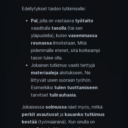
Edellytykset taidon tutkimiselle:
Pal
, jolla on vastaava
työtaito
vaaditulla
tasolla
(tai sen
yläpuolella), kuten
vasemmassa
reunassa
ilmoitetaan. Mitä
pidemmälle etenet, sitä korkeampi
tason tulee olla.
Jokainen tutkimus vaatii tiettyjä
materiaaleja
aloitukseen. Ne
liittyvät usein suoraan työhön.
Esimerkiksi
tulen tuottamiseen
tarvitset
tulirauhasia
.
Jokaisessa
solmussa
näet myös, mitkä
perkit avautuvat
ja
kauanko tutkimus
kestää
(työmääränä). Kun sinulla on