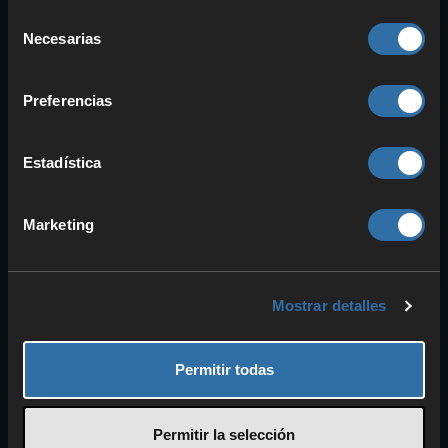
para más adelante
.
Selección
Necesarias
de
consentimiento
Granja ganadera de Palworld:
Preferencias
Pals de rancho y producción
de objetos
Estadística
Marketing
Mostrar detalles
Permitir todas
En el
rancho
puedes encargar a ciertos
Pals
que
busquen objetos
o que los
Permitir la selección
produzcan
ellos mismos. Entre los