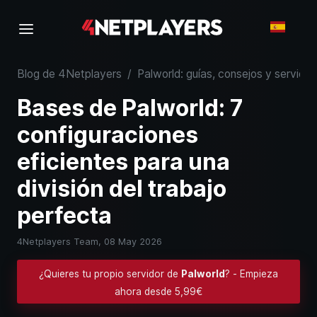
Blog de 4Netplayers
/
Palworld: guías, consejos y servidor
Bases de Palworld: 7
configuraciones
eficientes para una
división del trabajo
perfecta
4Netplayers Team,
08 May 2026
¿Quieres tu propio servidor de
Palworld
? - Empieza
ahora desde 5,99€