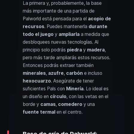
La primera y, probablemente, la base
más importante de una partida de
Palworld está pensada para el
acopio de
recursos
. Puedes mantenerla
durante
todo el juego
y
ampliarla
a medida que
desbloquees nuevas tecnologías. Al
principio solo podrás
piedra
y
madera
,
pero más tarde ampliarás estos recursos.
Entonces podrás extraer también
minerales
,
azufre
,
carbón
e incluso
hexocuarzo
. Asegúrate de tener
suficientes Pals con
Minería
. Lo ideal es
un diseño en
círculo
, con las vetas en el
borde y
camas
,
comedero
y una
fuente termal
en el centro.
Base de cría de Palworld: