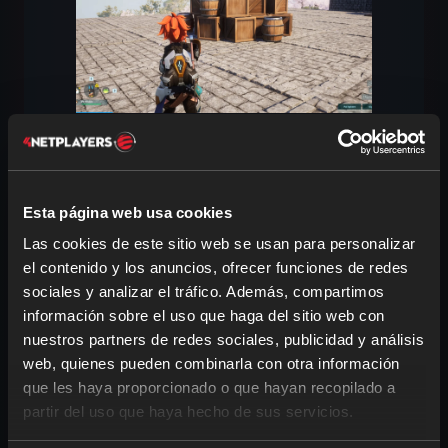
Por supuesto, también necesitas un lugar
donde guardar todo lo que recolectas. A
veces conviene tener pequeños
Esta página web usa cookies
almacenes en cada base, pero un
gran
Las cookies de este sitio web se usan para personalizar
almacén central
tampoco es mala idea.
el contenido y los anuncios, ofrecer funciones de redes
A partir del
nivel 41
deberías invertir en el
sociales y analizar el tráfico. Además, compartimos
cofre del gremio
, ya que te permite
información sobre el uso que haga del sitio web con
transportar objetos entre todas tus
nuestros partners de redes sociales, publicidad y análisis
bases
. Un almacén así es más útil para
web, quienes pueden combinarla con otra información
recursos que no necesitas en la
que les haya proporcionado o que hayan recopilado a
producción diaria, sino que prefieres
partir del uso que haya hecho de sus servicios.
almacenar temporalmente
y
guardar