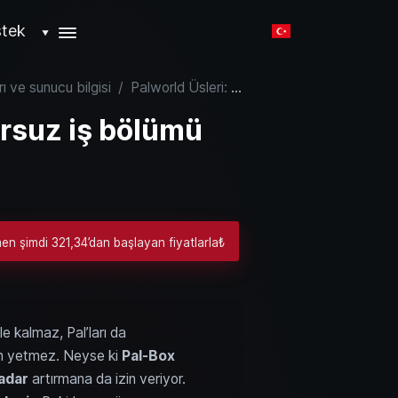
tek
▼
rı ve sunucu bilgisi
/
Palworld Üsleri: Kusursuz iş bölümü için 7 verimli kurulum
ursuz iş bölümü
m
n şimdi 321,34’dan başlayan fiyatlarla₺
 kalmaz, Pal’ları da
man yetmez. Neyse ki
Pal-Box
adar
artırmana da izin veriyor.