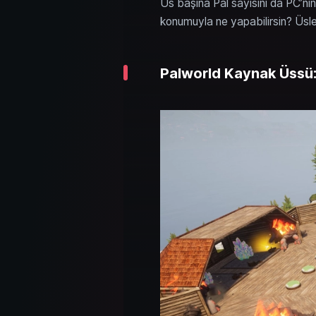
Üs başına Pal sayısını da PC’nin 
konumuyla ne yapabilirsin? Üsleri
Palworld Kaynak Üssü: 