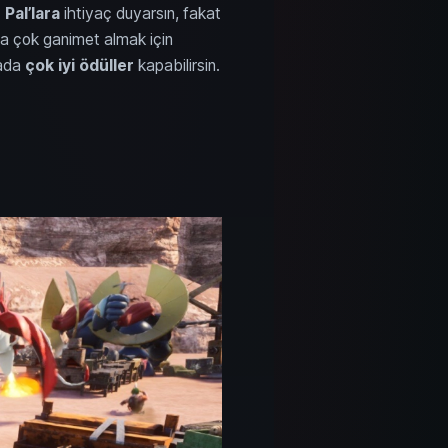
Pal’lara
ihtiyaç duyarsın, fakat
 çok ganimet almak için
rada
çok iyi ödüller
kapabilirsin.