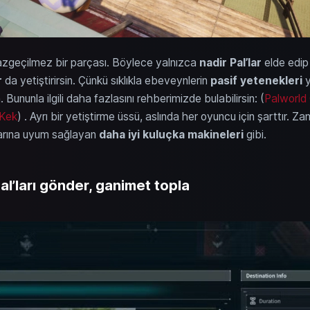
vazgeçilmez bir parçası. Böylece yalnızca
nadir Pal’lar
elde edip
r
da yetiştirirsin. Çünkü sıklıkla ebeveynlerin
pasif yetenekleri
y
sin. Bununla ilgili daha fazlasını rehberimizde bulabilirsin: (
Palworld 
 Kek
) . Ayrı bir yetiştirme üssü, aslında her oyuncu için şarttır. 
llarına uyum sağlayan
daha iyi kuluçka makineleri
gibi.
al’ları gönder, ganimet topla