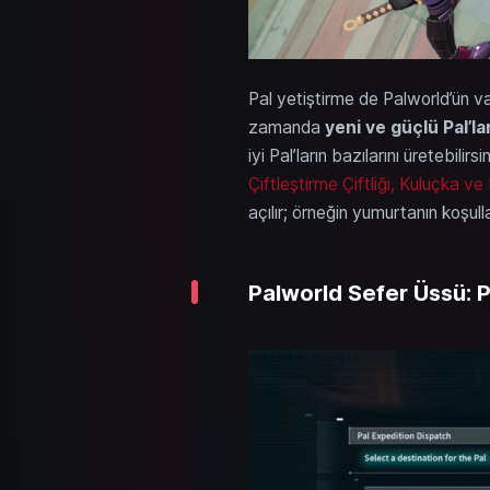
Pal yetiştirme de Palworld’ün 
zamanda
yeni ve güçlü Pal’la
iyi Pal’ların bazılarını üretebilir
Çiftleştirme Çiftliği, Kuluçka ve
açılır; örneğin yumurtanın koşu
Palworld Sefer Üssü: P