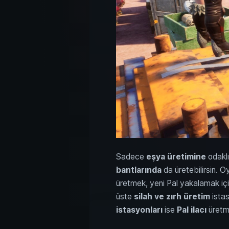
Sadece
eşya üretimine
odaklı
bantlarında
da üretebilirsin. Oy
üretmek, yeni Pal yakalamak için
üste
silah ve zırh üretim
istas
istasyonları
ise
Pal ilacı
üretme