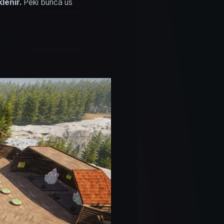
lenir.
Peki bunca üs