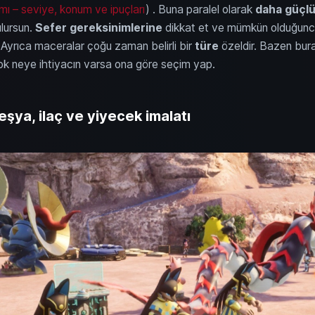
mı – seviye, konum ve ipuçları
) . Buna paralel olarak
daha güçlü 
lursun.
Sefer gereksinimlerine
dikkat et ve mümkün olduğunca
Ayrıca maceralar çoğu zaman belirli bir
türe
özeldir. Bazen bu
çok neye ihtiyacın varsa ona göre seçim yap.
eşya, ilaç ve yiyecek imalatı