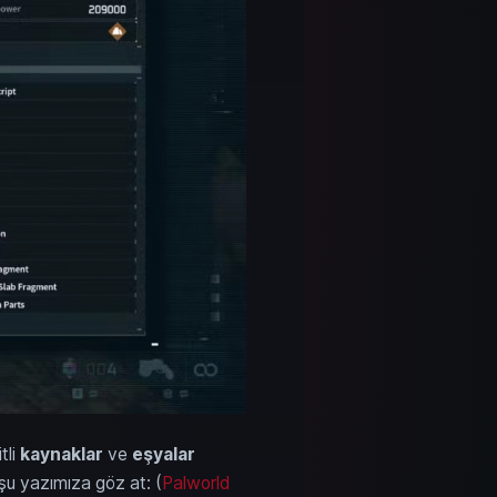
tli
kaynaklar
ve
eşyalar
şu yazımıza göz at: (
Palworld