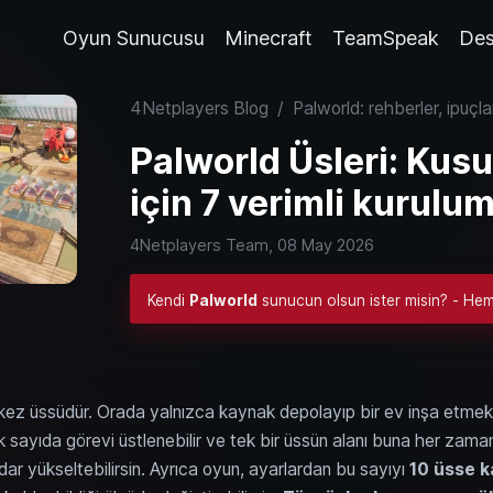
Oyun Sunucusu
Minecraft
TeamSpeak
Des
4Netplayers Blog
/
Palworld: rehberler, ipuçla
Palworld Üsleri: Kus
için 7 verimli kurulu
4Netplayers Team,
08 May 2026
Kendi
Palworld
sunucun olsun ister misin? - Heme
ez üssüdür. Orada yalnızca kaynak depolayıp bir ev inşa etmekle
 çok sayıda görevi üstlenebilir ve tek bir üssün alanı buna her za
ar yükseltebilirsin. Ayrıca oyun, ayarlardan bu sayıyı
10 üsse k