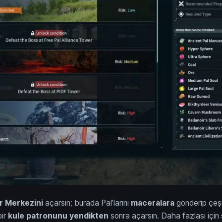
r Merkezini
açarsın; burada Pal’larını
maceralara
gönderip çeşi
bir
kule patronunu yendikten
sonra açarsın. Daha fazlası için 