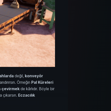
ahlarda
değil,
konveyör
landırırsın. Örneğin
Pal Küreleri
a çevirmek
de kârlıdır. Böyle bir
a çıkarsın.
Eczacılık