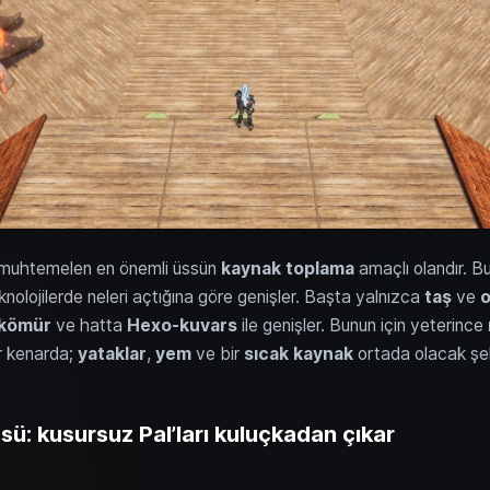
ve muhtemelen en önemli üssün
kaynak toplama
amaçlı olandır. 
eknolojilerde neleri açtığına göre genişler. Başta yalnızca
taş
ve
kömür
ve hatta
Hexo-kuvars
ile genişler. Bunun için yeterince
er kenarda;
yataklar
,
yem
ve bir
sıcak kaynak
ortada olacak şeki
sü: kusursuz Pal’ları kuluçkadan çıkar