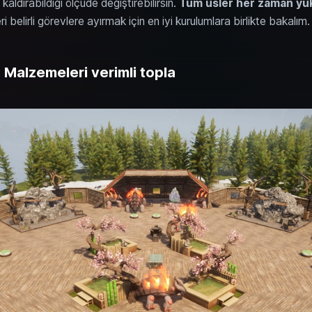
kaldırabildiği ölçüde değiştirebilirsin.
Tüm üsler her zaman yük
 belirli görevlere ayırmak için en iyi kurulumlara birlikte bakalım.
Malzemeleri verimli topla