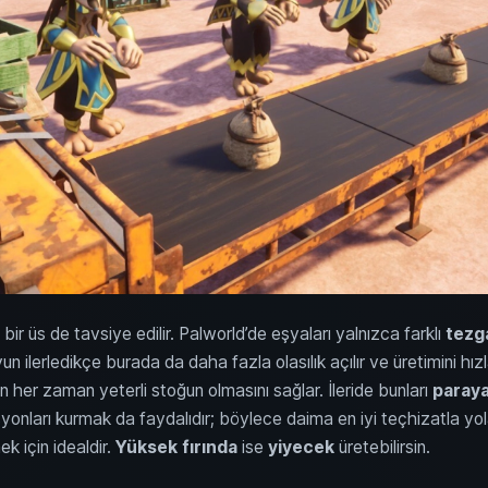
 bir üs de tavsiye edilir. Palworld’de eşyaları yalnızca farklı
tezg
un ilerledikçe burada da daha fazla olasılık açılır ve üretimini hız
 her zaman yeterli stoğun olmasını sağlar. İleride bunları
paray
yonları kurmak da faydalıdır; böylece daima en iyi teçhizatla yol
k için idealdir.
Yüksek fırında
ise
yiyecek
üretebilirsin.