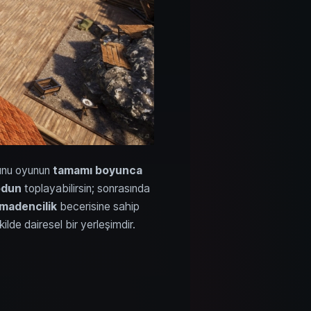
Bunu oyunun
tamamı boyunca
odun
toplayabilirsin; sonrasında
madencilik
becerisine sahip
lde dairesel bir yerleşimdir.