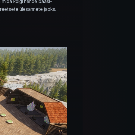
a mida kõigi nende baasi-
eetsete ülesannete jaoks.