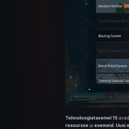
Tehnoloogiatasemel 15
ava
ressursse
ja
esemeid
.
Uusi 