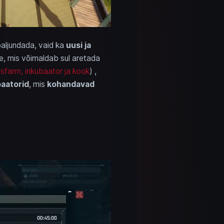
paljundada, vaid ka
uusi ja
le, mis võimaldab sul aretada
sfarm, inkubaator ja kook
) ,
aatorid
, mis
kohandavad