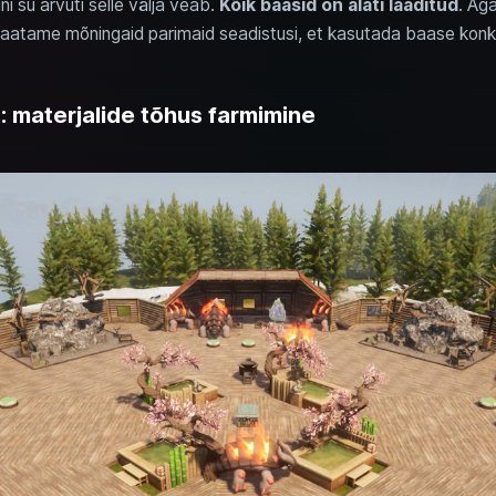
ni su arvuti selle välja veab.
Kõik baasid on alati laaditud
. Ag
atame mõningaid parimaid seadistusi, et kasutada baase konkr
: materjalide tõhus farmimine