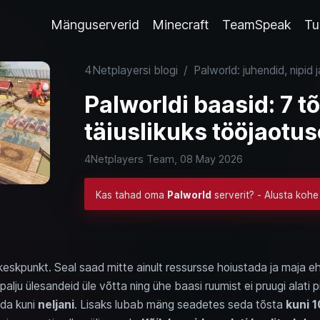
Mänguserverid
Minecraft
TeamSpeak
Tu
4Netplayersi blogi
/
Palworld: juhendid, nipid 
Palworldi baasid: 7 t
täiuslikuks tööjaotu
4Netplayers Team,
08 May 2026
Kas tahad oma
Palworld
serverit? - Alusta kohe
 keskpunkt. Seal saad mitte ainult ressursse hoiustada ja maja eh
lju ülesandeid üle võtta ning ühe baasi ruumist ei pruugi alati 
da kuni
neljani
. Lisaks lubab mäng seadetes seda tõsta
kuni 1