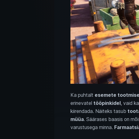
Ka puhtalt
esemete tootmise
erinevatel
tööpinkidel
, vaid k
kiirendada. Näiteks tasub
toot
müüa
. Säärases baasis on mõi
varustusega minna.
Farmaatsi