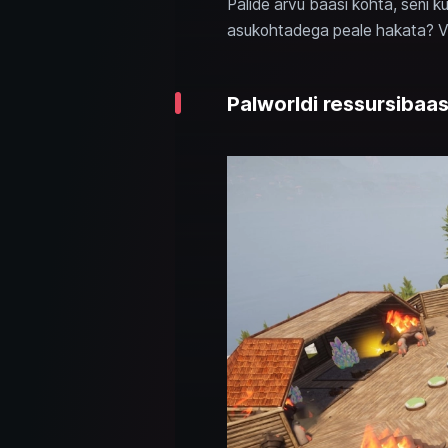
Palide arvu baasi kohta, seni ku
asukohtadega peale hakata? Va
Palworldi ressursibaas