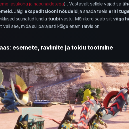
aseme, asukoha ja näpunäidetega
) . Vastavalt sellele vajad sa
üh
emeid
. Jälgi
ekspeditsiooni nõudeid
ja saada teele
eriti tug
eiklused suunatud kindla
tüübi
vastu. Mõnikord saab siit
väga h
 et vali see, mida sul parajasti kõige enam tarvis on.
as: esemete, ravimite ja toidu tootmine