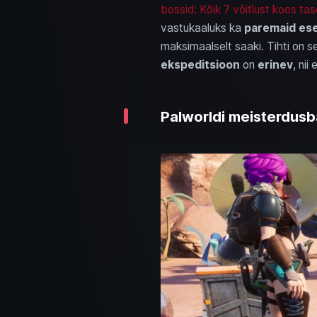
bossid: Kõik 7 võitlust koos t
vastukaaluks ka
paremaid es
maksimaalselt saaki. Tihti on s
ekspeditsioon
on
erinev
, nii
Palworldi meisterdusba