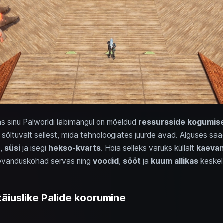
as sinu Palworldi läbimängul on mõeldud
ressursside kogumis
, sõltuvalt sellest, mida tehnoloogiates juurde avad. Alguses sa
l
,
süsi
ja isegi
hekso-kvarts
. Hoia selleks varuks küllalt
kaeva
evanduskohad servas ning
voodid
,
sööt
ja
kuum allikas
keskel
täiuslike Palide koorumine