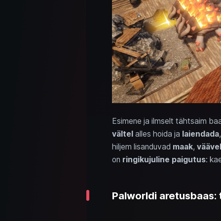
Esimene ja ilmselt tähtsaim ba
vältel
alles hoida ja
laiendada
hiljem lisanduvad
maak
,
vääve
on
ringikujuline paigutus
: ka
Palworldi aretusbaas: 