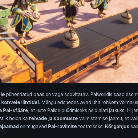
le
pühendatud baas on väga soovitatav. Palworldis saad eseme
a
konveierlintidel
. Mängu edenedes avad üha rohkem võimalusi
a Pal-sfääre
, et uute Palide püüdmiseks neid alati jätkuks. Hil
stlik hoida ka
relvade ja soomuste
valmistamise jaamu, et väli
ajaamad
on mugavad
Pal-ravimite
tootmiseks.
Kõrgahjus
saa