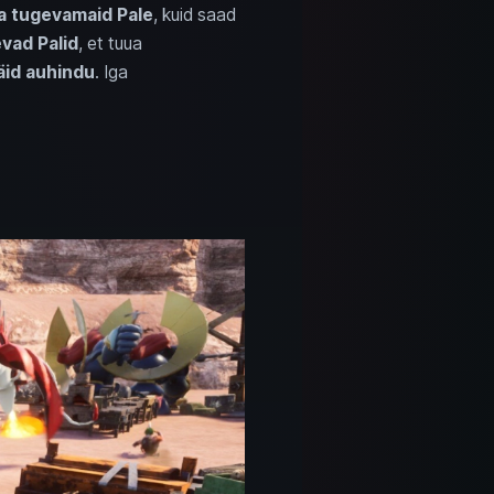
a tugevamaid Pale
, kuid saad
evad Palid
, et tuua
äid auhindu
. Iga