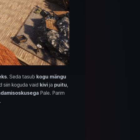
eks
. Seda tasub
kogu mängu
ad siin koguda vaid
kivi
ja
puitu
,
ndamisoskusega
Pale. Parim
.