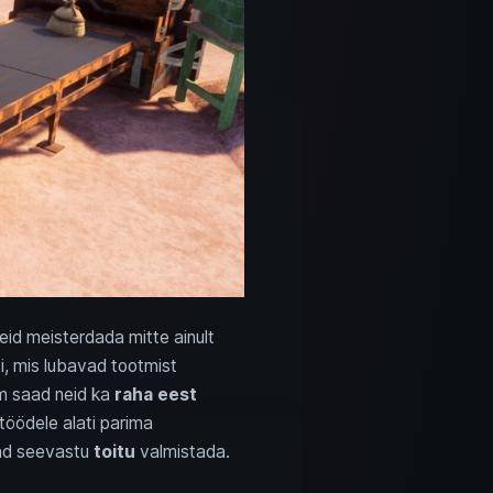
id meisterdada mitte ainult
, mis lubavad tootmist
jem saad neid ka
raha eest
töödele alati parima
d seevastu
toitu
valmistada.