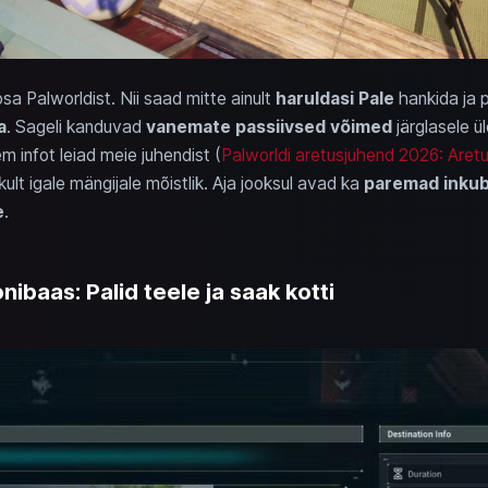
osa Palworldist. Nii saad mitte ainult
haruldasi Pale
hankida ja 
a
. Sageli kanduvad
vanemate passiivsed võimed
järglasele ü
 infot leiad meie juhendist (
Palworldi aretusjuhend 2026: Aretu
kult igale mängijale mõistlik. Aja jooksul avad ka
paremad inkub
e
.
ibaas: Palid teele ja saak kotti