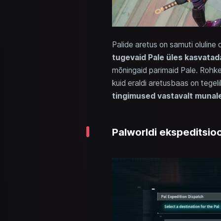
Palide aretus on samuti oluline 
tugevaid Pale üles kasvatad
mõningaid parimaid Pale. Rohkem
kuid eraldi aretusbaas on tegeli
tingimused vastavalt munal
Palworldi ekspeditsioon