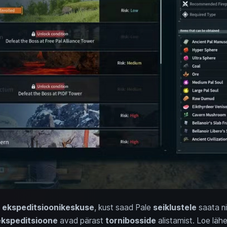
d
ekspeditsioonikeskuse
, kust saad Pale
seiklustele
saata ni
ekspeditsioone
avad pärast
tornibosside
alistamist. Loe lähem