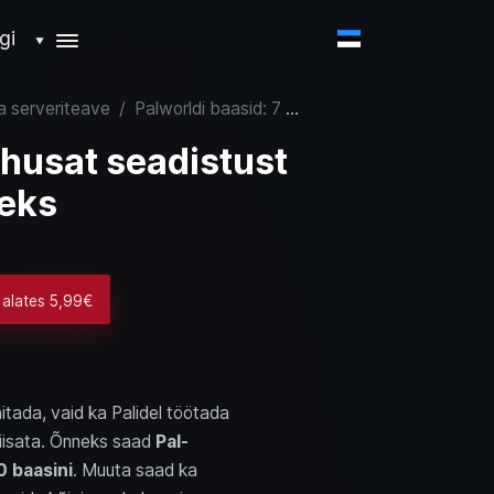
gi
▼
ja serveriteave
/
Palworldi baasid: 7 tõhusat seadistust täiuslikuks tööjaotuseks
õhusat seadistust
seks
 alates 5,99€
itada, vaid ka Palidel töötada
piisata. Õnneks saad
Pal-
0 baasini
. Muuta saad ka