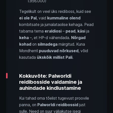
1.956.000)
Tegelikult on veel üks reidiboss, kuid see
ei ole Pal
, vaid
kummaline olend
kombitsate ja jumalataolise kehaga. Pead
tabama tema
eraldiosi
–
pead
,
käsi
ja
keha
–, et HP-d vähendada.
Nõrgad
kohad
on
silmadega
märgitud. Kuna
Mondherril
puuduvad nõrkused
, võid
kasutada
ükskõik millist Pali
.
Kokkuvõte: Palworldi
reidibosside valdamine ja
auhindade kindlustamine
Kui tahad oma tõelist tugevust proovile
panna, on
Palworldi reidibossid
just
sulle. Need on suur väljakutse isegi