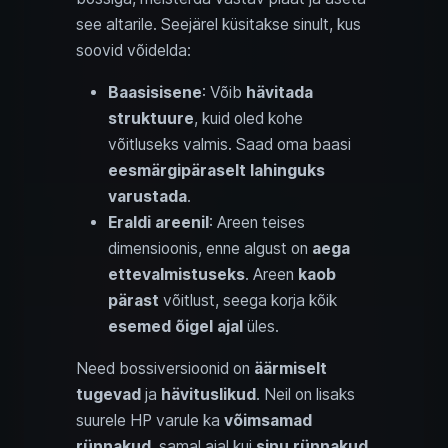
see altarile. Seejärel küsitakse sinult, kus
soovid võidelda:
Baasisisene
: Võib
hävitada
struktuure
, kuid oled kohe
võitluseks valmis. Saad oma baasi
eesmärgipäraselt lahinguks
varustada
.
Eraldi areenil
: Areen teises
dimensioonis, enne algust on
aega
ettevalmistuseks
. Areen
kaob
pärast
võitlust, seega korja kõik
esemed õigel ajal
üles.
Need bossiversioonid on
äärmiselt
tugevad
ja
hävituslikud
. Neil on lisaks
suurele HP varule ka
võimsamad
rünnakud
, samal ajal kui
sinu rünnakud