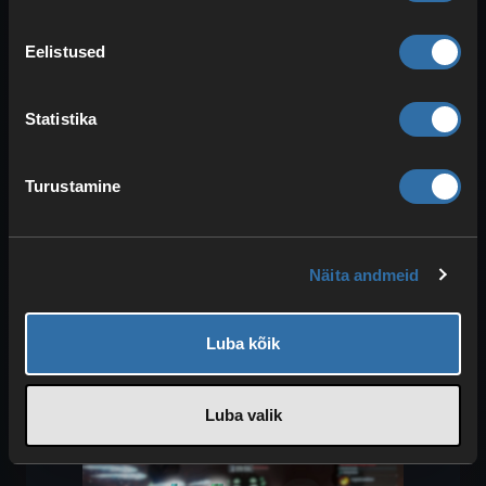
Elupunktid
: 1.316.000 (Ultra:
Eelistused
1.974.000)
Xenolord
on
varju-
ja
draakonitüübi
Statistika
kombinatsioon, seega saad taas
panustada
jää- ja draakonitüübi
Palidele. Ta ei vaheta madalatel eludel
Turustamine
tüüpi, kuid
kutsub appi lisavastaseid
–
Xenovaderi
ja
Xenogardi
–, kes
püüavad sind segada. Selles võitluses on
Näita andmeid
head Palid muu hulgas
Frostallion
,
Neptilius
ja
Bastigor
. Alates sellest
Luba kõik
võitlusest soovitame tõsta kõik Palid
maksimaalsele tasemele
.
Luba valik