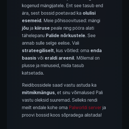
kogenud mängijatele. Ent see tasub end
ära, sest bossid poetavad ka
olulisi
esemeid
. Meie põhisoovitused: mängi
jõu
ja
kiiruse
peale ning pööra alati
tähelepanu
Palide nõrkustele
. See
annab sulle selge eelise. Vali
strateegiliselt
, kus võitled: oma
enda
baasis
või
eraldi areenil
. Mõlemal on
plusse ja miinuseid, mida tasub
katsetada.
Reidibossidele saad vastu astuda ka
mitmikmängus
, et sinu võimalused Pali
vastu oleksid suuremad. Selleks rendi
meilt endale kohe oma
Palworldi server
ja
proovi bossid koos sõpradega alistada!