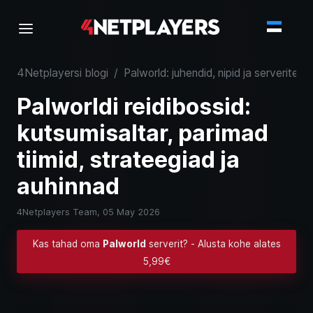
4Netplayersi blogi
/
Palworld: juhendid, nipid ja serveriteav
Palworldi reidibossid:
kutsumisaltar, parimad
tiimid, strateegiad ja
auhinnad
4Netplayers Team,
05 May 2026
Kas tahad oma
Palworld
serverit? - Alusta kohe alates
5,99€