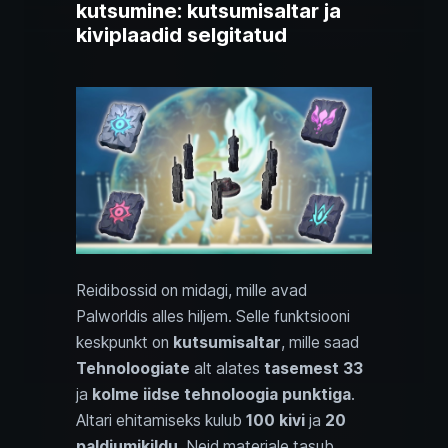
kutsumine: kutsumisaltar ja
kiviplaadid selgitatud
Reidibossid on midagi, mille avad
Palworldis alles hiljem. Selle funktsiooni
keskpunkt on
kutsumisaltar
, mille saad
Tehnoloogiate
alt alates
tasemest 33
ja
kolme iidse tehnoloogia punktiga
.
Altari ehitamiseks kulub
100 kivi
ja
20
paldiumikildu
. Neid materjale tasub