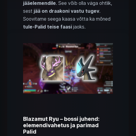
jääelemendile
. See võib olla väga ohtlik,
sest
jää on draakoni vastu tugev
.
Soovitame seega kaasa võtta ka mõned
tule-Palid
teise faasi
jaoks.
Blazamut Ryu – bossi juhend:
elemendivahetus ja parimad
Palid