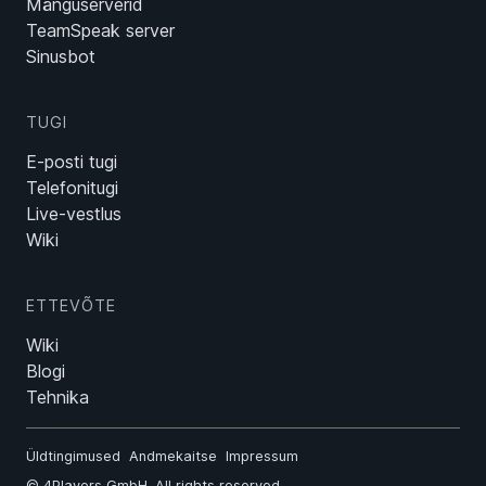
Mänguserverid
TeamSpeak server
Sinusbot
TUGI
E-posti tugi
Telefonitugi
Live-vestlus
Wiki
ETTEVÕTE
Wiki
Blogi
Tehnika
Üldtingimused
Andmekaitse
Impressum
©
4Players GmbH
. All rights reserved.