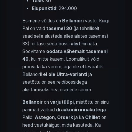
Tase
: 30
Elupunktid
: 294.000
Esimene võitlus on
Bellanoiri
vastu. Kuigi
Pal on vaid
tasemel 30
(ja tehniliselt
saad selle alustada alles alates tasemest
33), ei tasu seda bossi
alist
hinnata.
Soovitame
oodata vähemalt tasemeni
40
, kui mitte kauem. Loomulikult võid
proovida ka varem, aga ole ettevaatlik.
Bellanoiril
ei ole Ultra-varianti
ja
seetõttu on see reidibossidega
alustamiseks hea esimene samm.
Bellanoir
on
varjutüüpi
, mistõttu on sinu
parimad valikud
draakonirünnakutega
Palid.
Astegon
,
Orserk
ja ka
Chillet
on
head vastukäigud, mida kasutada. Ka