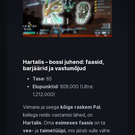
Hartalis – bossi juhend: faasid,
barjäärid ja vastumõjud
Tase
: 65
Elupunktid
: 909.000 (Ultra:
1.212.000)
Viimane ja seega
kõige raskem Pal
,
kellega reidis vastamisi lähed, on
Hartalis
. Oma
esimeses faasis
on ta
vee-
ja
taimetüüpi
, mis jätab sulle vähe