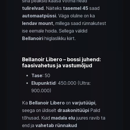
sina peaksid kaasa võtma head
tulirelvad
. Näiteks
tasemel 45
saad
automaatpüssi
. Väga oluline on ka
lendav mount
, millega saad rünnakutest
ise eemale hoida. Sellega väldid
Bellanoiri
hiiglaslikku kiirt.
Bellanoir Libero – bossi juhend:
faasivahetus ja vastumõjud
Tase
: 50
Elupunktid
: 450.000 (Ultra:
900.000)
Ka
Bellanoir Libero
on
varjutüüpi
,
seega on üldiselt
draakonitüüpi
Palid
tõhusad. Kuid
madala elu
juures ravib ta
end ja
vahetab rünnakud