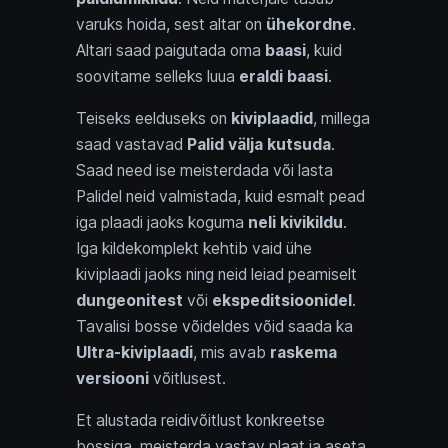
varuks hoida, sest altar on
ühekordne
.
Altari saad paigutada oma
baasi
, kuid
soovitame selleks luua
eraldi baasi
.
Teiseks eelduseks on
kiviplaadid
, millega
saad vastavad
Palid välja kutsuda
.
Saad need ise meisterdada või lasta
Palidel neid valmistada, kuid esmalt pead
iga plaadi jaoks koguma
neli kivikildu
.
Iga kildekomplekt kehtib vaid ühe
kiviplaadi jaoks ning neid leiad peamiselt
dungeonitest
või
ekspeditsioonidel
.
Tavalisi bosse võideldes võid saada ka
Ultra-kiviplaadi
, mis avab
raskema
versiooni
võitlusest.
Et alustada reidivõitlust konkreetse
bossiga, meisterda vastav plaat ja aseta