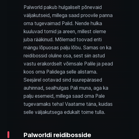
Palworld pakub hulgaliselt põnevaid
väljakutseid, millega saad proovile panna
oma tugevaimad Palid. Nende hulka
kuuluvad tornid ja areen, millest oleme
juba rääkinud. Mõlemad toovad eriti
mängu lõpuosas palju lõbu. Samas on ka
reidibossid oluline osa, sest siin astud
vastu erakordselt võimsale Palile ja pead
koos oma Palidega selle alistama.
Seejärel ootavad sind suurepärased
auhinnad, sealhulgas Pali muna, aga ka
palju esemeid, millega saad oma Pale
tugevamaks teha! Vaatame täna, kuidas
selle väljakutsega edukalt toime tulla.
Palworldi reidibosside