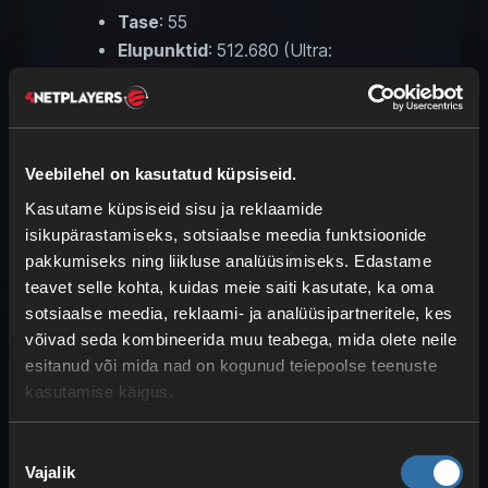
Tase
: 55
Elupunktid
: 512.680 (Ultra:
1.025.360)
Blazamut Ryu
on
draakoni-
ja
tuletüüpi
, seega soovitame eeskätt
jää-
Veebilehel on kasutatud küpsiseid.
ja veetüüpi
Pale. Tal on aga samuti
Kasutame küpsiseid sisu ja reklaamide
teine faas
, milles ta muutub
isikupärastamiseks, sotsiaalse meedia funktsioonide
elektritüübiks
. Üldiselt on
vee-Palid,
pakkumiseks ning liikluse analüüsimiseks. Edastame
nagu Jormuntide või Neptilius
, hea
teavet selle kohta, kuidas meie saiti kasutate, ka oma
valik, kuid hoia teise faasi jaoks valmis ka
sotsiaalse meedia, reklaami- ja analüüsipartneritele, kes
maatüüpi
Pale, näiteks
Knocklem
.
võivad seda kombineerida muu teabega, mida olete neile
esitanud või mida nad on kogunud teiepoolse teenuste
kasutamise käigus.
Xenolord – bossi juhend:
lisanduvad vastased ja
soovitatud tiimid
Nõusoleku
Vajalik
valik
Tase
: 60