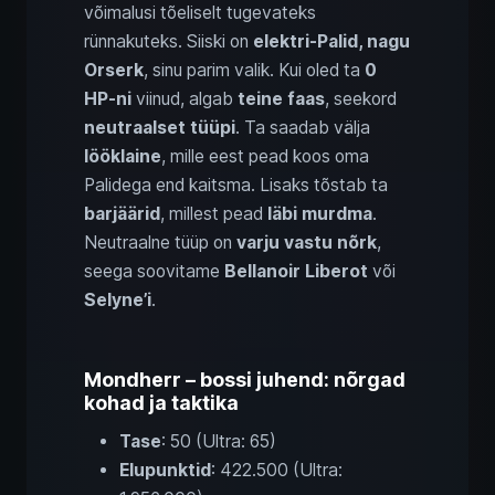
võimalusi tõeliselt tugevateks
rünnakuteks. Siiski on
elektri-Palid, nagu
Orserk
, sinu parim valik. Kui oled ta
0
HP-ni
viinud, algab
teine faas
, seekord
neutraalset tüüpi
. Ta saadab välja
lööklaine
, mille eest pead koos oma
Palidega end kaitsma. Lisaks tõstab ta
barjäärid
, millest pead
läbi murdma
.
Neutraalne tüüp on
varju vastu nõrk
,
seega soovitame
Bellanoir Liberot
või
Selyne’i
.
Mondherr – bossi juhend: nõrgad
kohad ja taktika
Tase
: 50 (Ultra: 65)
Elupunktid
: 422.500 (Ultra: