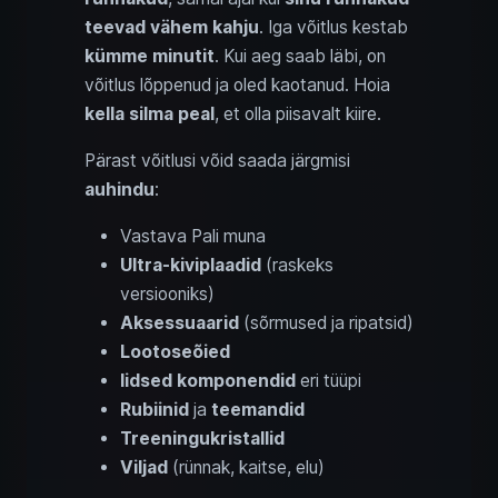
teevad vähem kahju
. Iga võitlus kestab
kümme minutit
. Kui aeg saab läbi, on
võitlus lõppenud ja oled kaotanud. Hoia
kella silma peal
, et olla piisavalt kiire.
Pärast võitlusi võid saada järgmisi
auhindu
:
Vastava Pali muna
Ultra-kiviplaadid
(raskeks
versiooniks)
Aksessuaarid
(sõrmused ja ripatsid)
Lootoseõied
Iidsed komponendid
eri tüüpi
Rubiinid
ja
teemandid
Treeningukristallid
Viljad
(rünnak, kaitse, elu)