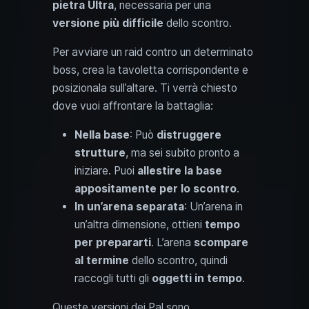
pietra Ultra
, necessaria per una
versione più difficile
dello scontro.
Per avviare un raid contro un determinato
boss, crea la tavoletta corrispondente e
posizionala sull’altare. Ti verrà chiesto
dove vuoi affrontare la battaglia:
Nella base
: Può
distruggere
strutture
, ma sei subito pronto a
iniziare. Puoi
allestire la base
appositamente per lo scontro
.
In un’arena separata
: Un’arena in
un’altra dimensione, ottieni
tempo
per prepararti
. L’arena
scompare
al termine
dello scontro, quindi
raccogli tutti gli
oggetti in tempo
.
Queste versioni dei Pal sono