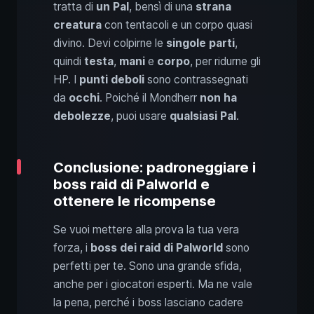
tratta di
un Pal
, bensì di una
strana
creatura
con tentacoli e un corpo quasi
divino. Devi colpirne le
singole parti
,
quindi
testa
,
mani
e
corpo
, per ridurne gli
HP. I
punti deboli
sono contrassegnati
da
occhi
. Poiché il Mondherr
non ha
debolezze
, puoi usare
qualsiasi Pal
.
Conclusione: padroneggiare i
boss raid di Palworld e
ottenere le ricompense
Se vuoi mettere alla prova la tua vera
forza, i
boss dei raid di Palworld
sono
perfetti per te. Sono una grande sfida,
anche per i giocatori esperti. Ma ne vale
la pena, perché i boss lasciano cadere