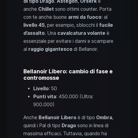
di tipo Drago
.
Astegon
,
Orserk
e
anche
Chillet
sono ottimi counter. Porta
con te anche buone
armi da fuoco
: al
livello 45
, per esempio, sblocchi il
fucile
d’assalto
. Una
cavalcatura volante
è
essenziale per evitare i danni e scampare
al
raggio gigantesco
di Bellanoir.
Bellanoir Libero: cambio di fase e
contromosse
Livello
: 50
Punti vita
: 450.000 (Ultra:
900.000)
Anche
Bellanoir Libero
è di tipo
Ombra
,
quindi i Pal di tipo
Drago
sono in linea di
massima efficaci. Tuttavia, quando ha