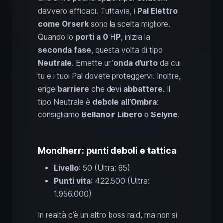
davvero efficaci. Tuttavia, i
Pal Elettro
come Orserk
sono la scelta migliore.
Quando lo
porti a 0 HP
, inizia la
seconda fase
, questa volta di tipo
Neutrale
. Emette un’
onda d’urto
da cui
tu e i tuoi Pal dovete proteggervi. Inoltre,
erige
barriere
che devi
abbattere
. Il
tipo Neutrale è
debole all’Ombra
:
consigliamo
Bellanoir Libero
o
Selyne
.
Mondherr: punti deboli e tattica
Livello
: 50 (Ultra: 65)
Punti vita
: 422.500 (Ultra:
1.956.000)
In realtà c’è un altro boss raid, ma non si