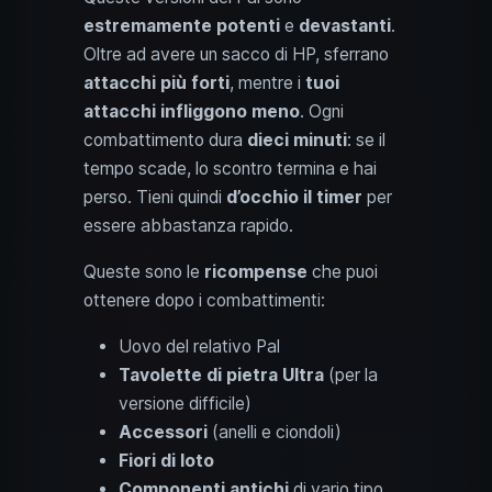
estremamente potenti
e
devastanti
.
Oltre ad avere un sacco di HP, sferrano
attacchi più forti
, mentre i
tuoi
attacchi infliggono meno
. Ogni
combattimento dura
dieci minuti
: se il
tempo scade, lo scontro termina e hai
perso. Tieni quindi
d’occhio il timer
per
essere abbastanza rapido.
Queste sono le
ricompense
che puoi
ottenere dopo i combattimenti:
Uovo del relativo Pal
Tavolette di pietra Ultra
(per la
versione difficile)
Accessori
(anelli e ciondoli)
Fiori di loto
Componenti antichi
di vario tipo