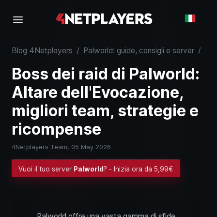
Blog 4Netplayers
/
Palworld: guide, consigli e server
/
Boss dei raid di Palworld: Altare dell'Evocazione, migliori team, strategie e ricompense
Boss dei raid di Palworld:
Altare dell'Evocazione,
migliori team, strategie e
ricompense
4Netplayers Team,
05 May 2026
Vuoi il tuo server
Palworld
? - Inizia ora da 5,99€
Palworld offre una vasta gamma di sfide