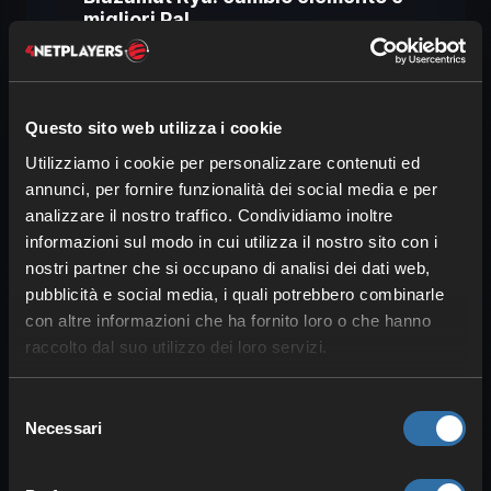
migliori Pal
Livello
: 55
Punti vita
: 512.680 (Ultra:
1.025.360)
Questo sito web utilizza i cookie
Blazamut Ryu
è di tipo
Drago
e
Fuoco
,
Utilizziamo i cookie per personalizzare contenuti ed
quindi consigliamo soprattutto
Pal di tipo
annunci, per fornire funzionalità dei social media e per
analizzare il nostro traffico. Condividiamo inoltre
Ghiaccio e Acqua
. Ha però anche una
informazioni sul modo in cui utilizza il nostro sito con i
seconda fase
in cui diventa di
tipo
nostri partner che si occupano di analisi dei dati web,
Elettro
. In generale,
Pal Acqua come
pubblicità e social media, i quali potrebbero combinarle
Jormuntide o Neptilius
sono un’ottima
con altre informazioni che ha fornito loro o che hanno
scelta, ma porta anche Pal di
tipo Terra
raccolto dal suo utilizzo dei loro servizi.
per la seconda fase, ad esempio
Knocklem
.
Selezione
Necessari
del
consenso
Xenolord: adds e squadre
consigliate