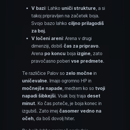
V bazi
: Lahko
uniči strukture
, a si
takoj pripravljen na začetek boja.
Svojo bazo lahko
ciljno prilagodiš
za boj
.
V ločeni areni
: Arena v drugi
dimenziji, dobiš
čas za pripravo
.
Arena
po koncu
boja
izgine
, zato
pravočasno poberi
vse predmete
.
Te različice Palov so
zelo močne
in
uničevalne
. Imajo ogromno HP in
močnejše napade
, medtem ko so
tvoji
napadi šibkejši
. Vsak boj traja
deset
minut
. Ko čas poteče, je boja konec in
izgubiš. Zato imej
časomer vedno na
očeh
, da boš dovolj hiter.