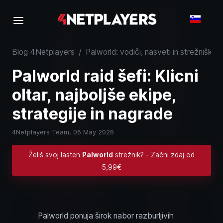
Blog 4Netplayers
/
Palworld: vodiči, nasveti in strežniško 
Palworld raid šefi: Klicni
oltar, najboljše ekipe,
strategije in nagrade
4Netplayers Team,
05 May 2026
Želiš svoj lasten
Palworld
strežnik? - Začni zdaj od
5,99€
Palworld ponuja širok nabor razburljivih