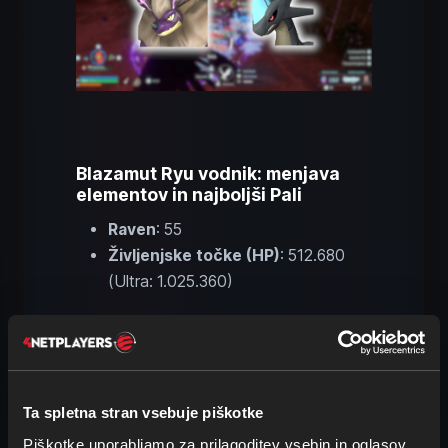
Blazamut Ryu vodnik: menjava
elementov in najboljši Pali
Raven
: 55
Življenjske točke (HP)
: 512.680
(Ultra: 1.025.360)
Blazamut Ryu
je tipa
zmaj
in
ogenj
,
zato priporočamo predvsem
Pale tipa
led in voda
. Ima pa tudi
drugo fazo
, v
kateri postane
tipa elektrika
. Splošno so
Ta spletna stran vsebuje piškotke
vodni Pali, kot sta Jormuntide ali
Piškotke uporabljamo za prilagoditev vsebin in oglasov,