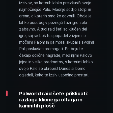
izzivov, na katerih lahko preizkusiš svoje
najmočnejše Pale. Mednje sodijo stolpi in
arena, o katerih smo že govorili. Oboje je
lahko posebej v poznejši fazi igre zelo
zabavno. A tudi raid šefi so ključen del
igre, saj se boš tu spopadel z izjemno
močnim Palom in ga moral skupaj s svojimi
Pali poskušati premagati. Po boju te
čakajo odlične nagrade, med njimi Palovo
jajce in veliko predmetov, s katerimi lahko
svoje Pale še okrepiš! Danes si bomo
ogledali, kako ta izziv uspešno prestati.
Palworld raid šefe priklicati:
razlaga klicnega oltarja in
kamnitih plošč