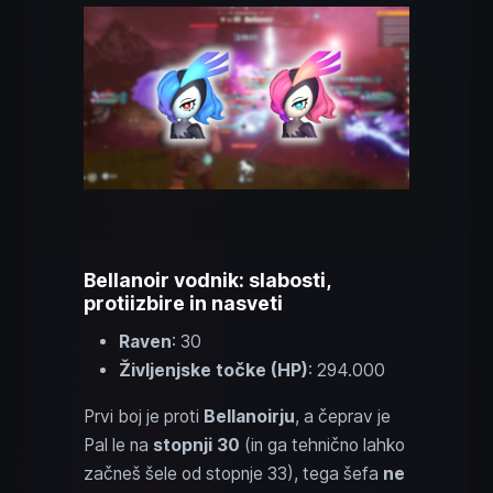
Bellanoir vodnik: slabosti,
protiizbire in nasveti
Raven
: 30
Življenjske točke (HP)
: 294.000
Prvi boj je proti
Bellanoirju
, a čeprav je
Pal le na
stopnji 30
(in ga tehnično lahko
začneš šele od stopnje 33), tega šefa
ne