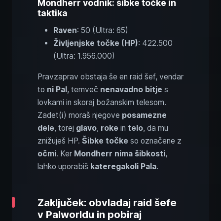
Mondherr vodnik: šibke točke in
taktika
Raven
: 50 (Ultra: 65)
Življenjske točke (HP)
: 422.500
(Ultra: 1.956.000)
Pravzaprav obstaja še en raid šef, vendar
to
ni Pal
, temveč
nenavadno bitje
s
lovkami in skoraj božanskim telesom.
Zadet(i) moraš njegove
posamezne
dele
, torej
glavo
,
roke
in
telo
, da mu
znižuješ HP.
Šibke točke
so označene z
očmi
. Ker
Mondherr nima šibkosti
,
lahko uporabiš
kateregakoli Pala
.
Zaključek: obvladaj raid šefe
v Palworldu in pobiraj