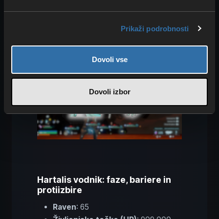
Bastigor
. Od tega boja naprej
priporočamo, da vse Pale dvigneš na
Prikaži podrobnosti
najvišjo raven
.
Dovoli vse
Dovoli izbor
Hartalis vodnik: faze, bariere in
protiizbire
Raven
: 65