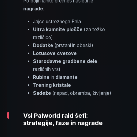
Po bojih lahko prejmeš naslednje
nagrade
:
Jajce ustreznega Pala
Ultra kamnite plošče
(za težko
različico)
Dodatke
(prstani in obeski)
Lotusove cvetove
Starodavne gradbene dele
različnih vrst
Rubine
in
diamante
Trening kristale
Sadeže
(napad, obramba, življenje)
Vsi Palworld raid šefi:
strategije, faze in nagrade