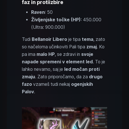
faz in protiizbire
Raven
: 50
Življenjske točke (HP)
: 450.000
(Ultra: 900.000)
Tudi
Bellanoir Libero
je tipa
tema
, zato
so načeloma učinkoviti Pali tipa
zmaj
. Ko
pa ima
malo HP
, se zdravi in
svoje
napade spremeni v element led
. To je
lahko nevarno, saj je
led močan proti
zmaju
. Zato priporočamo, da za
drugo
fazo
vzameš tudi nekaj
ogenjskih
Palov
.