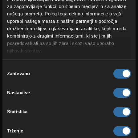
Neptilius
, zelo dobra izbira, imej pa za
za zagotavljanje funkcij družbenih medijev in za analize
drugo fazo tudi koga
tipa zemlja
, na
našega prometa. Poleg tega delimo informacije o vaši
primer
Knocklem
.
uporabi našega mesta z našimi partnerji s področja
družbenih medijev, oglaševanja in analitike, ki jih morda
kombinirajo z drugimi informacijami, ki ste jim jih
Xenolord vodnik: pomočniki in
posredovali ali pa so jih zbrali skozi vašo uporabo
priporočene ekipe
njihovih storitev.
Raven
: 60
Življenjske točke (HP)
: 1.316.000
Izbira
(Ultra: 1.974.000)
Zahtevano
soglasja
Xenolord
je kombinacija
tema
in
zmaj
,
Nastavitve
zato lahko znova računaš na
Pale tipa
led in zmaj
. Pri nizkem HP ne spremeni
tipa, a
prikliče dodatne Pale
—
Statistika
Xenovaderja
in
Xenogarda
— ki ti bodo
delali preglavice. Dobri Pali za ta boj so
Trženje
med drugim
Frostallion
,
Neptilius
in