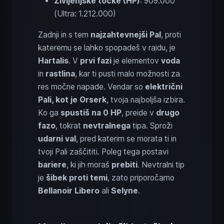
Življenjske točke (HP)
: 909.000
(Ultra: 1.212.000)
Zadnji in s tem
najzahtevnejši Pal
, proti
kateremu se lahko spopadeš v raidu, je
Hartalis
. V
prvi fazi
je elementov
voda
in
rastlina
, kar ti pusti malo možnosti za
res močne napade. Vendar so
električni
Pali, kot je Orserk
, tvoja najboljša izbira.
Ko ga
spustiš na 0 HP
, preide v
drugo
fazo
, tokrat
nevtralnega
tipa. Sproži
udarni val
, pred katerim se morata ti in
tvoji Pali zaščititi. Poleg tega postavi
bariere
, ki jih moraš
prebiti
. Nevtralni tip
je
šibek proti temi
, zato priporočamo
Bellanoir Libero
ali
Selyne
.