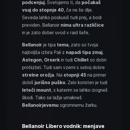
podcenjuj
. Svetujemo ti, da
počakaš
vsaj do stopnje 40
, če ne še dlje.
Seveda lahko poskusiš tudi prej, a bodi
previden. Bellanoir
nima ultra različice
in je zato dober uvod v raid šefe.
Bellanoir
je tipa
tema
, zato so tvoja
najboljša izbira Pali z
napadi tipa zmaj
.
Astegon
,
Orserk
in tudi
Chillet
so dobri
protiizbiri. Tudi sam vzemi s seboj dobre
strelne orožja
. Na
stopnji 45
na primer
dobiš
jurišno puško
. Zelo koristen je tudi
leteči mount
, s katerim se lahko izogneš
škodi. Tako se lažje umakneš
Bellanoirjevemu
ogromnemu žarku.
Bellanoir Libero vodnik: menjave