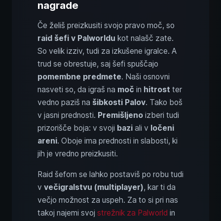
nagrade
Če želiš preizkusiti svojo pravo moč, so
raid šefi v Palworldu
kot nalašč zate.
So velik izziv, tudi za izkušene igralce. A
trud se obrestuje, saj šefi spuščajo
pomembne predmete
. Naši osnovni
nasveti so, da igraš na
moč
in
hitrost
ter
vedno paziš na
šibkosti Palov
. Tako boš
v jasni prednosti.
Premišljeno
izberi tudi
prizorišče boja: v svoji
bazi
ali v
ločeni
areni
. Oboje ima prednosti in slabosti, ki
jih je vredno preizkusiti.
Raid šefom se lahko postaviš po robu tudi
v
večigralstvu (multiplayer)
, kar ti da
večjo možnost za uspeh. Za to si pri nas
takoj najemi svoj
strežnik za Palworld
in