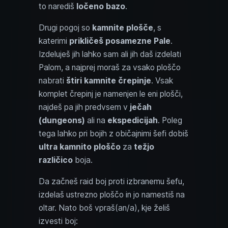
to narediš
ločeno bazo
.
Drugi pogoj so
kamnite plošče
, s
katerimi
prikličeš posamezne Pale
.
Izdeluješ jih lahko sam ali jih daš izdelati
Palom, a najprej moraš za vsako ploščo
nabrati
štiri kamnite črepinje
. Vsak
komplet črepinj je namenjen le eni plošči,
najdeš pa jih predvsem v
ječah
(dungeons)
ali na
ekspedicijah
. Poleg
tega lahko pri bojih z običajnimi šefi dobiš
ultra kamnito ploščo
za
težjo
različico
boja.
Da začneš raid boj proti izbranemu šefu,
izdelaš ustrezno ploščo in jo namestiš na
oltar. Nato boš vpraš(an/a), kje želiš
izvesti boj: