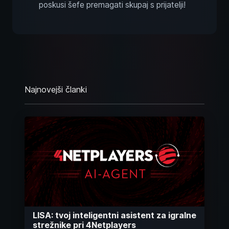
poskusi šefe premagati skupaj s prijatelji!
Najnovejši članki
LISA: tvoj inteligentni asistent za igralne
strežnike pri 4Netplayers