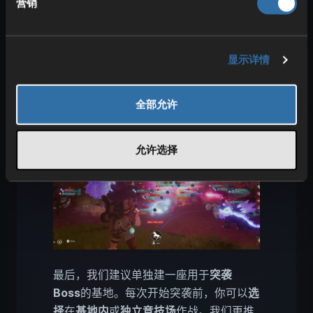
营销
有牧场帕鲁与最佳物资农场
) 。未必要全
部收集，但把它们都抓到手会很有帮助。
显示详情
Palworld 突袭 Boss 基地：防御
与应战
全部允许
允许选择
最后，我们建议单独建一座用于
突袭
Boss
的基地。每次开始突袭前，你可以
选
择
在
基地内
或
独立竞技场
作战。我们更推