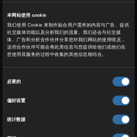
Palworld 牧场基地：饲养产出与
被动生产
本网站使用 cookie
我们使用 Cookie 来制作贴合用户需求的内容与广告、提供
社交媒体功能以及分析我们的流量。我们还会与社交媒
体、广告和分析合作伙伴分享您对我们网站的使用情况，
这些合作伙伴可能会将此类信息与您提供给他们或他们在
您使用其服务的过程中收集的其他信息相结合。
同
必要的
意
在
牧场
中，特定
帕鲁
可以被指派
搜寻
或直
选
接
产出
物品，比如
牛奶、鸡蛋、蜂蜜
，甚
择
偏好设置
至
帕鲁球
与
黄金
。这类被动产出十分划
算。你还需要安排
搬运帕鲁
与
储物箱
，便
于收集与存放；就此之外，牧场基本
无需
统计数据
你手动干预
。想要查找对应帕鲁？这里有
一份完整清单： (
Palworld 牧场指南：所