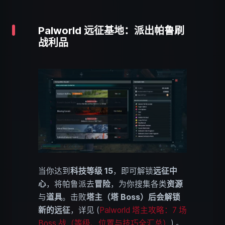
Palworld 远征基地：派出帕鲁刷
战利品
当你达到
科技等级 15
，即可解锁
远征中
心
，将帕鲁派去
冒险
，为你搜集各类
资源
与
道具
。击败
塔主（塔 Boss）
后会解锁
新的远征
，详见 (
Palworld 塔主攻略：7 场
Boss 战（等级、位置与技巧全汇总）
) 。