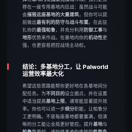
荐在一座专用基地内应战：虽然战斗可能
会
摧毁这座基地的大量建筑
，但你可以提
前做出
最有利的防守与战斗布置
。在此驻
扎你的
最强帕鲁
，并充分利用
防御工事
与
地形
优势来作战。在基地内你的
机动性
更
强，也更容易把控战场主动权。
结论：多基地分工，让 Palworld
运营效率最大化
希望这些思路能帮你更好地在各基地间分
配任务。为
不同目的
设立据点，并在设置
中适当提高
基地上限
，通常能显著提升效
率。你也可以进一步
细分
职能，让帕鲁分
工更明确。不是每座基地都要塞满，但清
晰的分工能让全局更好管控。提升
基地
与
帕鲁
数量时，请始终考虑你电脑的
性能负