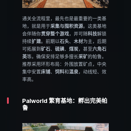
通关全流程里，最先也是最重要的一类基
地，就是用于
采集与囤积资源
。这类基地
会伴随你
贯穿整个游戏
，并可随
科技
解锁
持续
扩建
。前期以
石头
、
木材
为主，后期
可拓展到
矿石
、
硫磺
、
煤炭
，甚至
六角石
英
等。确保安排足够多擅长
采矿
的帕鲁。
推荐采用环形布局：外围放置矿点，中央
集中安置
床铺
、
饲料
和
温泉
，动线短、效
率高。
Palworld 繁育基地：孵出完美帕
鲁