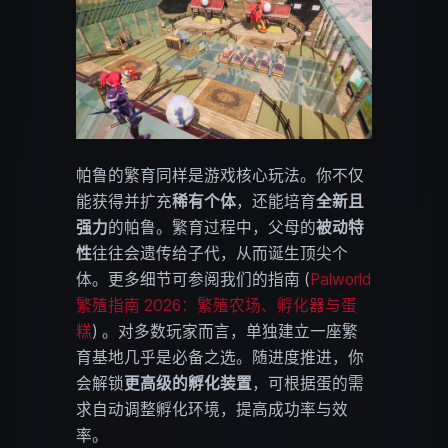
帕鲁的繁育同样是游戏核心玩法。你不仅
能获得并扩充
稀有个体
，还能培育
全新且
强力
的帕鲁。繁育过程中，父母的
被动特
性
往往会遗传给子代，从而诞生顶尖个
体。更多细节可参阅我们的指南 (
Palworld
繁殖指南 2026：繁殖农场、孵化器与蛋
糕
) 。对多数玩家而言，单独建立一座繁
育基地几乎是必备之选。随进度推进，你
会解锁
更高级的孵化装置
，可根据蛋的需
求自动调整孵化环境，提高成功率与效
率。