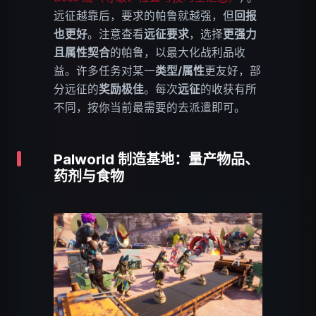
远征越靠后，要求的帕鲁就越强，但
回报
也更好
。注意查看
远征要求
，选择
更强力
且属性契合
的帕鲁，以最大化战利品收
益。许多任务对某一
类型/属性
更友好，部
分远征的
奖励极佳
。每次
远征
的收获有所
不同，按你当前最需要的去派遣即可。
Palworld 制造基地：量产物品、
药剂与食物