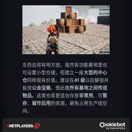
东西总得有地方放。虽然各功能基地里也
可设置小型仓储，但建立一座
大型的中心
仓
同样很有价值。建议在
41 级
以后解锁并
投资
公会宝箱
，借此
在所有基地之间传送
物品
。这类仓库更适合存放
非常用
、可
暂
存
、
留作后用
的资源，避免占用生产线空
间。