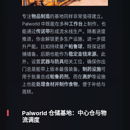
专注
物品制造
的基地同样非常值得建立。
Palworld 中既能在多种
工作台
上制作，也
能通过
传送带
形成流水线生产。随着进度
推进，你会解锁更多生产设施，进一步提
升产能。比如持续量产
帕鲁球
，既保证抓
捕储备，后期也能作为
稳定金钱来源
。此
外，设置
武器与防具
相关工位，确保你出
门总是能带上版本最强装备。
制药设施
可
用于批量合成
帕鲁药剂
。而在
高炉
等设施
上也能
处理食材并制作食物
，便于补给与
周转。
Palworld 仓储基地：中心仓与物
流调度