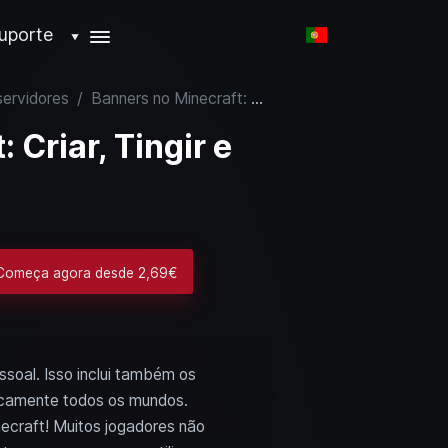
uporte
▼
servidores
/
Banners no Minecraft: Criar, Tingir e Usar
 Criar, Tingir e
 Começa agora desde 2,69€
ssoal. Isso inclui também os
ticamente todos os mundos.
ecraft! Muitos jogadores não