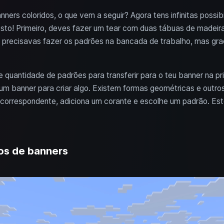
ners coloridos, o que vem a seguir? Agora tens infinitas possib
to! Primeiro, deves fazer um tear com duas tábuas de madeira
precisavas fazer os padrões na bancada de trabalho, mas graça
 quantidade de padrões para transferir para o teu banner na prim
um banner para criar algo. Existem formas geométricas e outro
correspondente, adiciona um corante e escolhe um padrão. Este
os de banners