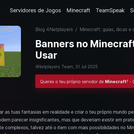
Servidores de Jogos
Minecraft
TeamSpeak
S
Blog 4Netplayers
/
Minecraft: guias, dicas e 
Banners no Minecraft:
Usar
4Netplayers Team,
31 Jul 2025
Queres o teu próprio servidor de
Minecraft
? -
r as tuas fantasias em realidade e criar o teu próprio mundo pe
podem parecer insignificantes, mas que deveriam existir em pra
e complexos, talvez até o item com mais possibilidades no Min