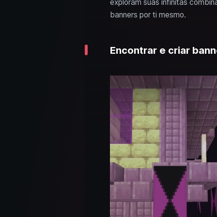
exploram suas infinitas combin
banners por ti mesmo.
Encontrar e criar bann