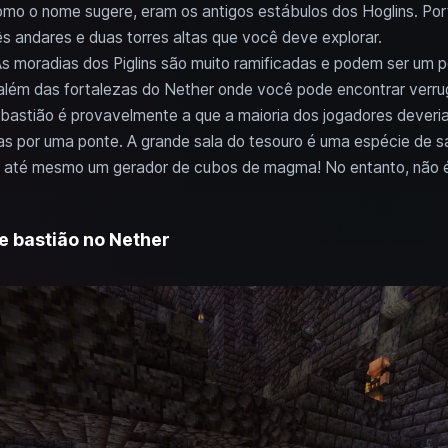
omo o nome sugere, eram os antigos estábulos dos Hoglins. Por
ês andares e duas torres altas que você deve explorar.
As moradias dos Piglins são muito ramificadas e podem ser um 
r além das fortalezas do Nether onde você pode encontrar verru
e bastião é provavelmente a que a maioria dos jogadores deveri
 por uma ponte. A grande sala do tesouro é uma espécie de sa
 até mesmo um gerador de cubos de magma! No entanto, não é 
e bastião no Nether