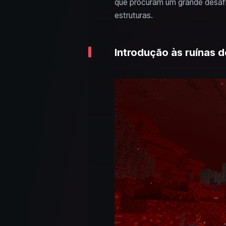
que procuram um grande desafi
estruturas.
Introdução às ruínas 