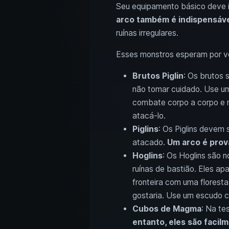
Seu equipamento básico deve 
arco também é indispensáve
ruínas irregulares.
Esses monstros esperam por v
Brutos Piglin
: Os brutos 
não tomar cuidado. Use um 
combate corpo a corpo e m
atacá-lo.
Piglins
: Os Piglins devem
atacado.
Um arco é prov
Hoglins
: Os Hoglins são 
ruínas de bastião. Eles a
fronteira com uma florest
gostaria. Use um escudo c
Cubos de Magma
: Na te
entanto, eles são faci