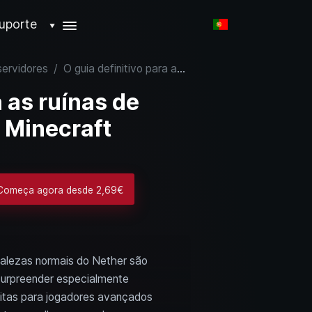
uporte
▼
servidores
/
O guia definitivo para as ruínas de bastião do Nether em Minecraft
a as ruínas de
 Minecraft
 Começa agora desde 2,69€
talezas normais do Nether são
surpreender especialmente
feitas para jogadores avançados