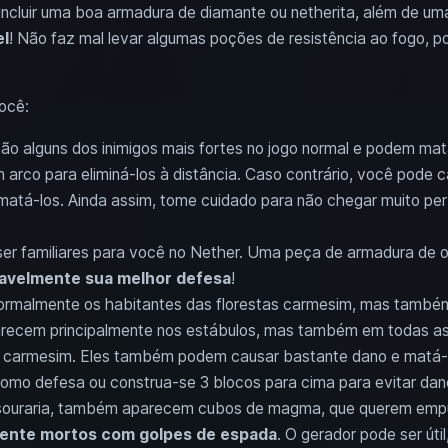
incluir uma boa armadura de diamante ou netherita, além de 
l
! Não faz mal levar algumas poções de resistência ao fogo, po
ocê:
são alguns dos inimigos mais fortes no jogo normal e podem ma
arco para eliminá-los à distância. Caso contrário, você pode 
atá-los. Ainda assim, tome cuidado para não chegar muito per
 ser familiares para você no Nether. Uma peça de armadura de 
avelmente sua melhor defesa
!
normalmente os habitantes das florestas carmesim, mas tamb
parecem principalmente nos estábulos, mas também em todas as
a carmesim. Eles também podem causar bastante dano e matá-l
omo defesa ou construa-se 3 blocos para cima para evitar dan
souraria, também aparecem cubos de magma, que querem empur
lmente mortos com golpes de espada
. O gerador pode ser útil