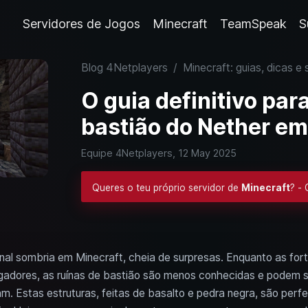
Servidores de Jogos
Minecraft
TeamSpeak
S
Blog 4Netplayers
/
Minecraft: guias, dicas e 
O guia definitivo par
bastião do Nether em
Equipe 4Netplayers,
12 May 2025
Queres o teu próprio servidor de
Minecraft
? -
nal sombria em Minecraft, cheia de surpresas. Enquanto as for
ogadores, as ruínas de bastião são menos conhecidas e podem 
m. Estas estruturas, feitas de basalto e pedra negra, são per