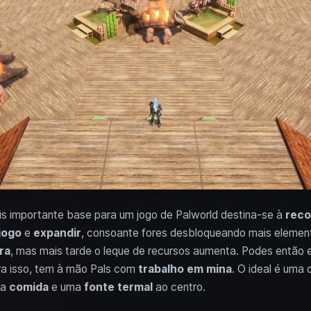
is importante base para um jogo de Palworld destina-se à
reco
jogo
e
expandir
, consoante fores desbloqueando mais elemento
ra
, mas mais tarde o leque de recursos aumenta. Podes então e
ra isso, tem à mão Pals com
trabalho em mina
. O ideal é uma
 a
comida
e uma
fonte termal
ao centro.