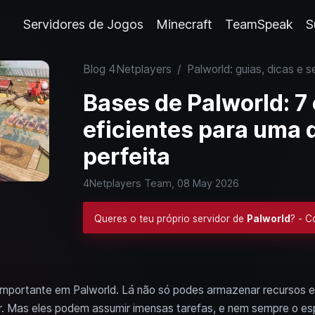
Servidores de Jogos
Minecraft
TeamSpeak
S
Blog 4Netplayers
/
Palworld: guias, dicas e s
Bases de Palworld: 7
eficientes para uma d
perfeita
4Netplayers Team,
08 May 2026
Queres o teu próprio servidor de
Palworld
? - 
 importante em Palworld. Lá não só podes armazenar recursos e
r. Mas eles podem assumir imensas tarefas, e nem sempre o e