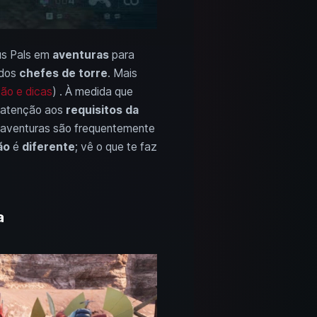
us Pals em
aventuras
para
 dos
chefes de torre
. Mais
ção e dicas
) . À medida que
a atenção aos
requisitos da
s aventuras são frequentemente
ão
é
diferente
; vê o que te faz
a