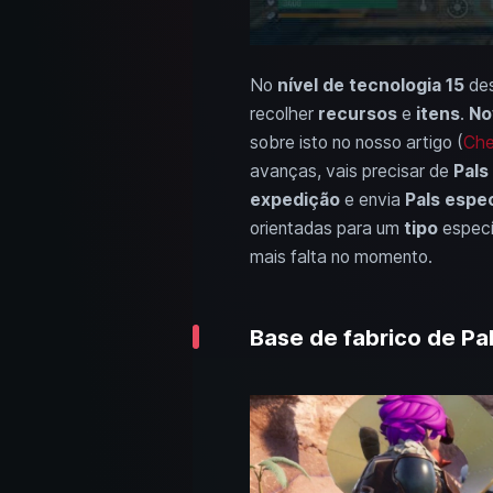
No
nível de tecnologia 15
des
recolher
recursos
e
itens
.
No
sobre isto no nosso artigo (
Che
avanças, vais precisar de
Pals
expedição
e envia
Pals espe
orientadas para um
tipo
especí
mais falta no momento.
Base de fabrico de Pa