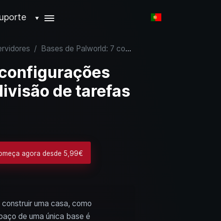
uporte
▼
ervidores
/
Bases de Palworld: 7 configurações eficientes para uma divisão de tarefas perfeita
 configurações
ivisão de tarefas
Começa agora desde 5,99€
 construir uma casa, como
spaço de uma única base é