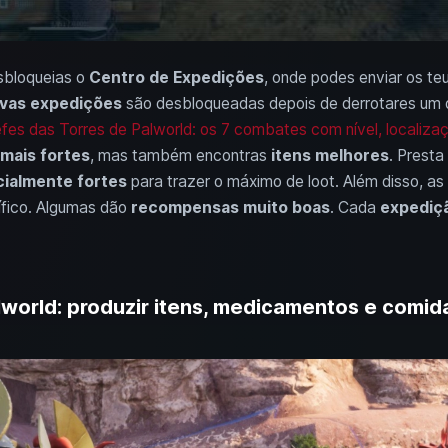
bloqueias o
Centro de Expedições
, onde podes enviar os te
vas expedições
são desbloqueadas depois de derrotares um
fes das Torres de Palworld: os 7 combates com nível, localiza
 mais fortes
, mas também encontras
itens melhores
. Prest
cialmente fortes
para trazer o máximo de loot. Além disso, a
fico. Algumas dão
recompensas muito boas
. Cada
expediç
lworld: produzir itens, medicamentos e comid