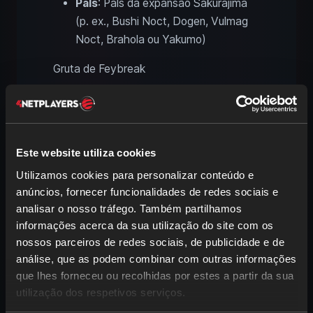
Pals
: Pals da expansão Sakurajima
(p. ex., Bushi Noct, Dogen, Vulmag
Noct, Brahola ou Yakumo)
Gruta de Feybreak
Nível
: 58
Entradas
: Feybreak
Pals
: Ótimos e mais raros Pals de fim
de jogo para a tua equipa (p. ex.,
Este website utiliza cookies
Splatterina, Warsect Terra, Kistun
Utilizamos cookies para personalizar conteúdo e
Noct ou Faleris Aqua)
anúncios, fornecer funcionalidades de redes sociais e
analisar o nosso tráfego. Também partilhamos
informações acerca da sua utilização do site com os
Pals exclusivos das
nossos parceiros de redes sociais, de publicidade e de
masmorras de Palworld: Mau
análise, que as podem combinar com outras informações
e Killamari
que lhes forneceu ou recolhidas por estes a partir da sua
utilização dos respetivos serviços.