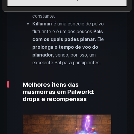
de ouro
! Atribui o Mau a uma
quinta
e ele irá gerar ouro de forma
constante.
Killamari
é uma espécie de polvo
flutuante e é um dos poucos
Pals
com os quais podes planar
. Ele
prolonga o tempo de voo do
planador
, sendo, por isso, um
excelente Pal para principiantes.
Melhores itens das
masmorras em Palworld:
drops e recompensas