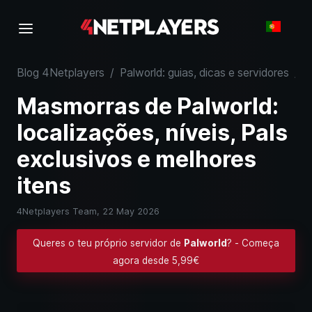
Blog 4Netplayers
/
Palworld: guias, dicas e servidores
/
M
Masmorras de Palworld:
localizações, níveis, Pals
exclusivos e melhores
itens
4Netplayers Team,
22 May 2026
Queres o teu próprio servidor de
Palworld
? - Começa
agora desde 5,99€