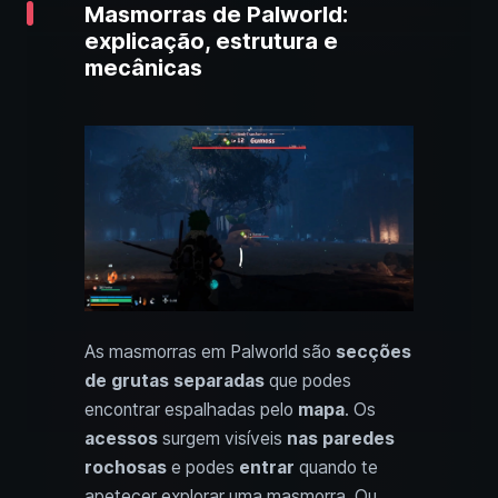
Masmorras de Palworld:
explicação, estrutura e
mecânicas
As masmorras em Palworld são
secções
de grutas separadas
que podes
encontrar espalhadas pelo
mapa
. Os
acessos
surgem visíveis
nas paredes
rochosas
e podes
entrar
quando te
apetecer explorar uma masmorra. Ou