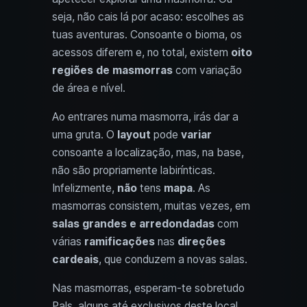
seja, não cais lá por acaso: escolhes as
tuas aventuras. Consoante o bioma, os
acessos diferem e, no total, existem
oito
regiões de masmorras
com variação
de área e nível.
Ao entrares numa masmorra, irás dar a
uma gruta. O
layout
pode
variar
consoante a localização, mas, na base,
não são propriamente labirínticas.
Infelizmente,
não
tens
mapa
. As
masmorras consistem, muitas vezes, em
salas grandes e arredondadas
com
várias
ramificações
nas
direções
cardeais
, que conduzem a novas salas.
Nas masmorras, esperam-te sobretudo
Pals, alguns até exclusivos deste local.