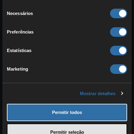
Seleção
Necessários
de
consentimento
Preferências
Estatísticas
Atualmente, existem
apenas dois Pals
que encontras exclusivamente nas
Marketing
masmorras:
Mau
e
Killamari
. Ambos
aparecem apenas nas primeiras
masmorras. Por isso, podes encontrá-los
Mostrar detalhes
e apanhá-los rapidamente para
completares a tua coleção.
Permitir todos
Mau
é inspirado num gato egípcio e é
essencial por um motivo:
moedas
Permitir seleção