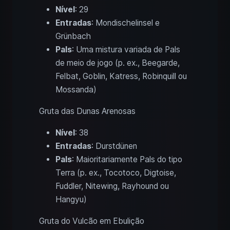
Nível
: 29
Entradas
: Mondischelinsel e
Grünbach
Pals
: Uma mistura variada de Pals
de meio de jogo (p. ex., Beegarde,
Felbat, Goblin, Katress, Robinquill ou
Mossanda)
Gruta das Dunas Arenosas
Nível
: 38
Entradas
: Durstdünen
Pals
: Maioritariamente Pals do tipo
Terra (p. ex., Tocotoco, Digtoise,
Fuddler, Nitewing, Rayhound ou
Hangyu)
Gruta do Vulcão em Ebulição