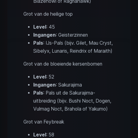
Blazehowl of Ragnahawk)
Grot van de heilige top
Level
: 45
Ingangen
: Geisterzinnen
Pals
: IJs-Pals (bijv. Gilet, Mau Cryst,
Sibelyx, Lunaris, Reindrix of Maraith)
Grot van de bloeiende kersenbomen
Level
: 52
Ingangen
: Sakurajima
Pals
: Pals uit de Sakurajima-
uitbreiding (bijv. Bushi Noct, Dogen,
Vulmag Noct, Brahola of Yakumo)
Grot van Feybreak
Level
: 58