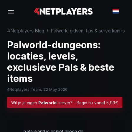
4Netplayers Blog
/
Palworld gidsen, tips & serverkennis
/
Palworld-dungeons:
locaties, levels,
exclusieve Pals & beste
items
4Netplayers Team,
22 May 2026
Wil je je eigen
Palworld
-server? - Begin nu vanaf 5,99€
In Palworld is er niet alleen de