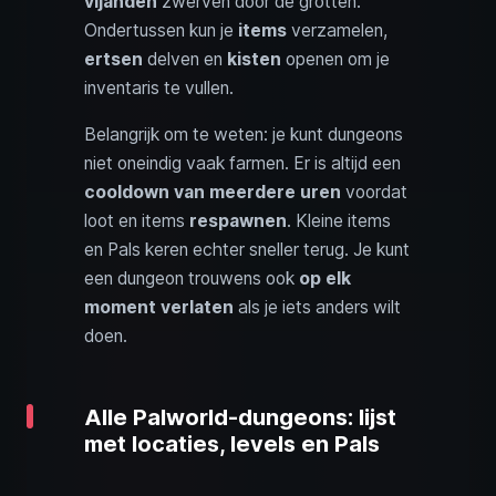
vijanden
zwerven door de grotten.
Ondertussen kun je
items
verzamelen,
ertsen
delven en
kisten
openen om je
inventaris te vullen.
Belangrijk om te weten: je kunt dungeons
niet oneindig vaak farmen. Er is altijd een
cooldown van meerdere uren
voordat
loot en items
respawnen
. Kleine items
en Pals keren echter sneller terug. Je kunt
een dungeon trouwens ook
op elk
moment verlaten
als je iets anders wilt
doen.
Alle Palworld-dungeons: lijst
met locaties, levels en Pals