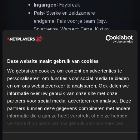
Ingangen
: Feybreak
Pals
: Sterke en zeldzamere
endgame-Pals voor je team (bijv.
Splatterina, Warsect Terra, Kistun
Noct of Faleris Aqua)
Exclusieve Palworld-
Deze website maakt gebruik van cookies
dungeon-Pals: Mau en
We gebruiken cookies om content en advertenties te
Killamari
personaliseren, om functies voor social media te bieden
en om ons websiteverkeer te analyseren. Ook delen we
informatie over uw gebruik van onze site met onze
partners voor social media, adverteren en analyse. Deze
partners kunnen deze gegevens combineren met andere
informatie die u aan ze heeft verstrekt of die ze hebben
verzameld op basis van uw gebruik van hun services.