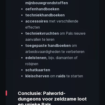
mijnbouwgrondstoffen
oefenhandboeken
techniekhandboeken
accessoires
met verschillende
effecten
techniekvruchten
om Pals nieuwe
aanvallen te leren
toegepaste handboeken
om
arbeidsvaardigheden te verbeteren
edelstenen
, bijv. diamanten of
robijnen
schatkaarten
kleischerven
om
raids
te starten
Conclusie: Palworld-
dungeons voor zeldzame loot
en unieke Pals