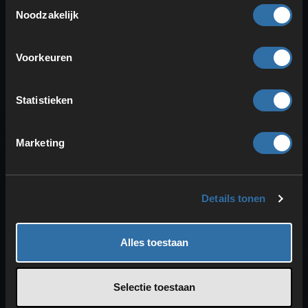
Toestemmingsselectie
Noodzakelijk
Momenteel zijn er
slechts twee Pals
die
je uitsluitend in dungeons kunt vinden:
Voorkeuren
Mau
en
Killamari
. Beide komen
bovendien alleen in de eerste dungeons
Statistieken
voor. Je kunt ze dus vrij snel vinden en
vangen om je verzameling te
vervolledigen.
Marketing
Mau
is geïnspireerd op een
Egyptische kat en is vooral om één
Details tonen
ding belangrijk:
goudmunten
! Wijs
Mau toe aan een
ranch
en hij zal
voortdurend nieuw goud voor je
Alles toestaan
verzamelen.
Killamari
is een soort zwevende
Selectie toestaan
octopus en is een van de weinige