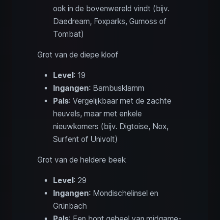
ook in de bovenwereld vindt (bijv.
Daedream, Foxparks, Gumoss of
Tombat)
Grot van de diepe kloof
Level
: 19
Ingangen
: Bambusklamm
Pals
: Vergelijkbaar met de zachte
heuvels, maar met enkele
nieuwkomers (bijv. Digtoise, Nox,
Surfent of Univolt)
Grot van de heldere beek
Level
: 29
Ingangen
: Mondischelinsel en
Grünbach
Pals
: Een bont geheel van midgame-