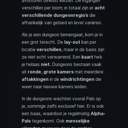
avonturen bewust kiezen. De ingangen
verschillen per biom; in totaal zijn er
acht
verschillende dungeonregio’s
die
afhankelijk van gebied en level variëren.
Als je een dungeon binnengaat, kom je in
een grot terecht. De
lay-out
kan per
locatie
verschillen
, maar in de basis zijn
ze niet echt verwarrend. Een
kaart
heb
je helaas
niet
. Dungeons bestaan vaak
uit
ronde, grote kamers
met meerdere
aftakkingen
in de
windrichtingen
die
weer naar nieuwe kamers leiden.
In de dungeons wachten vooral Pals op
je, sommige zelfs exclusief hier. Er is ook
een baas, waardoor je regelmatig
Alpha-
Pals
tegenkomt. Ook
menselijke