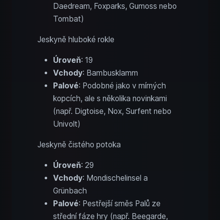
Daedream, Foxparks, Gumoss nebo
Tombat)
Jeskyně hluboké rokle
Úroveň
: 19
Vchody
: Bambusklamm
Palové
: Podobné jako v mírných
kopcích, ale s několika novinkami
(např. Digtoise, Nox, Surfent nebo
Univolt)
Jeskyně čistého potoka
Úroveň
: 29
Vchody
: Mondischelinsel a
Grünbach
Palové
: Pestřejší směs Palů ze
střední fáze hry (např. Beegarde,