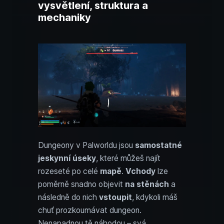
vysvětlení, struktura a
mechaniky
Dungeony v Palworldu jsou
samostatné
jeskynní úseky
, které můžeš najít
rozeseté po celé
mapě
.
Vchody
lze
poměrně snadno objevit
na stěnách
a
následně do nich
vstoupit
, kdykoli máš
chuť prozkoumávat dungeon.
Nenapadnou tě náhodou – svá