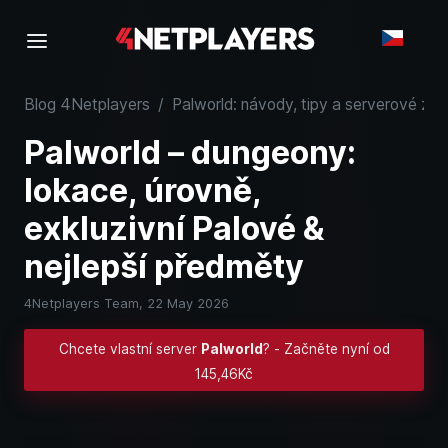
Blog 4Netplayers
/
Palworld: návody, tipy a serverové znal
Palworld – dungeony:
lokace, úrovně,
exkluzivní Palové &
nejlepší předměty
4Netplayers Team,
22 May 2026
Chcete vlastní server
Palworld
? - Začněte nyní od
145,46Kč