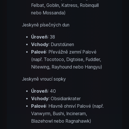
Felbat, Goblin, Katress, Robinquill
nebo Mossanda)
Jeskyně písečných dun
Úroveň
: 38
Vchody
: Durstdünen
Palové
: Převážně zemní Palové
(např. Tocotoco, Digtoise, Fuddler,
Nitewing, Rayhound nebo Hangyu)
Jeskyně vroucí sopky
Úroveň
: 40
Vchody
: Obsidiankrater
Palové
: Hlavně ohniví Palové (např.
Vanwyrm, Bushi, Incineram,
Blazehowl nebo Ragnahawk)