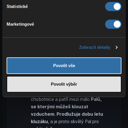
Momentálně existují
jen dva Palové
,
Statistické
které najdeš výhradně v dungeonech:
Mau
a
Killamari
. Oba se navíc objevují
Marketingové
jen v prvních dungeonech. Můžeš je tedy
poměrně rychle najít a chytit a doplnit
svou sbírku.
Zobrazit detaily
Mau
vychází z egyptské kočky a je
důležitý hlavně kvůli jednomu:
Povolit vše
zlatým mincím
! Přiřaď Maua na
farmu se zvířaty
a bude ti
průběžně generovat nové zlato.
Povolit výběr
Killamari
je jakýsi vznášející se
chobotnice a patří mezi málo
Palů,
se kterými můžeš klouzat
vzduchem
.
Prodlužuje dobu letu
kluzáku
, a je proto skvělý Pal pro