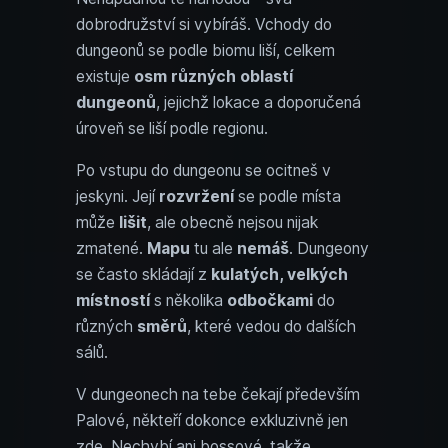
dobrodružství si vybíráš. Vchody do
dungeonů se podle biomu liší, celkem
existuje
osm různých oblastí
dungeonů
, jejichž lokace a doporučená
úroveň se liší podle regionu.
Po vstupu do dungeonu se ocitneš v
jeskyni. Její
rozvržení
se podle místa
může
lišit
, ale obecně nejsou nijak
zmatené.
Mapu
tu ale
nemáš
. Dungeony
se často skládají z
kulatých, velkých
místností
s několika
odbočkami
do
různých
směrů
, které vedou do dalších
sálů.
V dungeonech na tebe čekají především
Palové, někteří dokonce exkluzivně jen
zde. Nechybí ani bossové, takže