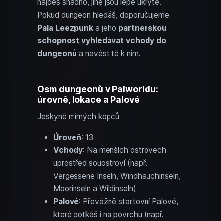
najdeš snadno, jiné jsou lépe ukryté.
Pokud dungeon hledáš, doporučujeme
Pala Leezpunk
a jeho
partnerskou
schopnost vyhledávat vchody do
dungeonů
a navést tě k nim.
Osm dungeonů v Palworldu:
úrovně, lokace a Palové
Jeskyně mírných kopců
Úroveň
: 13
Vchody
: Na menších ostrovech
uprostřed souostroví (např.
Vergessene Inseln, Windhauchinseln,
Moorinseln a Wildinseln)
Palové
: Převážně startovní Palové,
které potkáš i na povrchu (např.