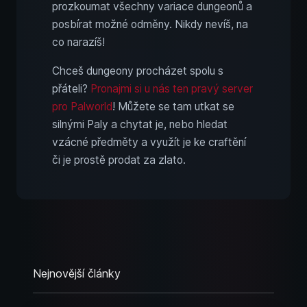
prozkoumat všechny variace dungeonů a
posbírat možné odměny. Nikdy nevíš, na
co narazíš!
Chceš dungeony procházet spolu s
přáteli?
Pronajmi si u nás ten pravý server
pro Palworld
! Můžete se tam utkat se
silnými Paly a chytat je, nebo hledat
vzácné předměty a využít je ke craftění
či je prostě prodat za zlato.
Nejnovější články