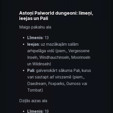
Astoņi Palworld dungeoni: līmeņi,
ieejas un Pali
Maigo pakalnu ala
Līmenis
: 13
Ieejas
: uz mazākajām salām
arhipelāga vidū (piem., Vergessene
Inseln, Windhauchinseln, Moorinseln
un Wildinseln)
Pali
: galvenokārt sākuma Pali, kurus
vari sastapt arī virszemē (piem.,
Daedream, Foxparks, Gumoss vai
Tombat)
Dziļās aizas ala
Līmenis
: 19