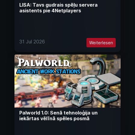
LISA: Tavs gudrais spēļu servera
asistents pie 4Netplayers
31 Jul 2026
Weiterlesen
Palworld 1.0: Senā tehnoloģija un
iekārtas vēlīnā spēles posmā