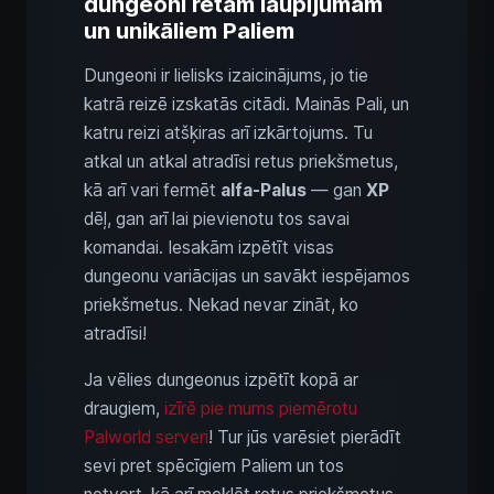
dungeoni retam laupījumam
un unikāliem Paliem
Dungeoni ir lielisks izaicinājums, jo tie
katrā reizē izskatās citādi. Mainās Pali, un
katru reizi atšķiras arī izkārtojums. Tu
atkal un atkal atradīsi retus priekšmetus,
kā arī vari fermēt
alfa-Palus
— gan
XP
dēļ, gan arī lai pievienotu tos savai
komandai. Iesakām izpētīt visas
dungeonu variācijas un savākt iespējamos
priekšmetus. Nekad nevar zināt, ko
atradīsi!
Ja vēlies dungeonus izpētīt kopā ar
draugiem,
izīrē pie mums piemērotu
Palworld serveri
! Tur jūs varēsiet pierādīt
sevi pret spēcīgiem Paliem un tos