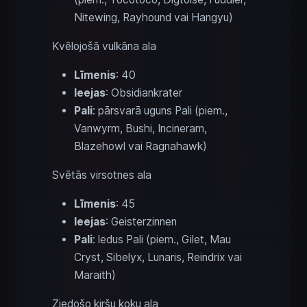
Nitewing, Rayhound vai Hangyu)
Kvēlojošā vulkāna ala
Līmenis
: 40
Ieejas
: Obsidiankrater
Pali
: pārsvarā uguns Pali (piem.,
Vanwyrm, Bushi, Incineram,
Blazehowl vai Ragnahawk)
Svētās virsotnes ala
Līmenis
: 45
Ieejas
: Geisterzinnen
Pali
: ledus Pali (piem., Gilet, Mau
Cryst, Sibelyx, Lunaris, Reindrix vai
Maraith)
Ziedošo ķiršu koku ala