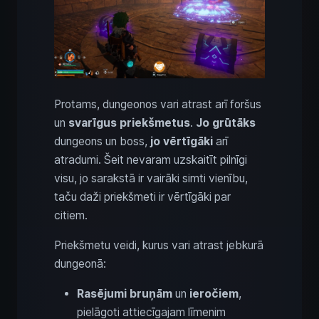
Protams, dungeonos vari atrast arī foršus
un
svarīgus priekšmetus
.
Jo grūtāks
dungeons un boss,
jo vērtīgāki
arī
atradumi. Šeit nevaram uzskaitīt pilnīgi
visu, jo sarakstā ir vairāki simti vienību,
taču daži priekšmeti ir vērtīgāki par
citiem.
Priekšmetu veidi, kurus vari atrast jebkurā
dungeonā:
Rasējumi
bruņām
un
ieročiem
,
pielāgoti attiecīgajam līmenim