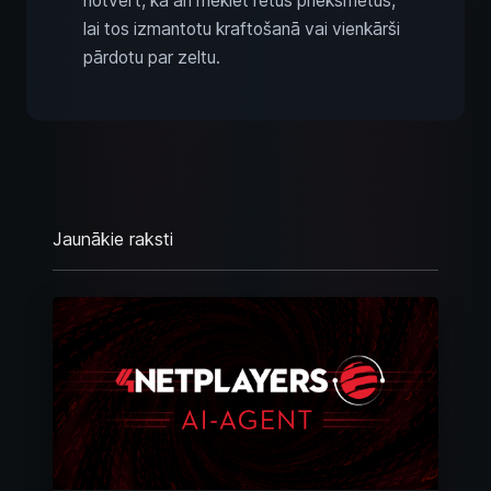
notvert, kā arī meklēt retus priekšmetus,
lai tos izmantotu kraftošanā vai vienkārši
pārdotu par zeltu.
Jaunākie raksti