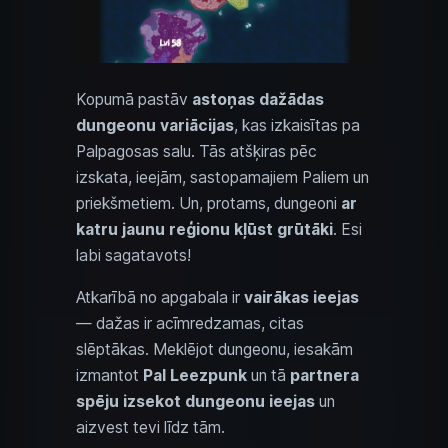
Kopumā pastāv
astoņas dažādas
dungeonu variācijas
, kas izkaisītas pa
Palpagosas salu. Tās atšķiras pēc
izskata, ieejām, sastopamajiem Paliem un
priekšmetiem. Un, protams, dungeoni
ar
katru jaunu reģionu kļūst grūtāki
. Esi
labi sagatavots!
Atkarībā no apgabala ir
vairākas ieejas
— dažas ir acīmredzamas, citas
slēptākas. Meklējot dungeonu, iesakām
izmantot
Pal Leezpunk
un tā
partnera
spēju izsekot dungeonu ieejas
un
aizvest tevi līdz tām.