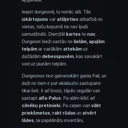
Ieejot dungeonā, tu nonāc alā. Tās
izkārtojums
var
atšķirties
atkarībā no
vietas, taču kopumā tie nav īpaši
samudžināti. Diemžēl
kartes
te
nav
.
Dungeoni bieži sastāv no
lielām, apaļām
telpām
ar vairākām
attekām
uz
dažādām
debesspusēm
, kas savukārt
ved uz jaunām telpām.
Dungeonos tevi galvenokārt gaida Pali, un
daži no tiem ir pat ekskluzīvi sastopami
tikai šeit. Ir arī bossi, tāpēc regulāri vari
sastapt
alfa-Palus
. Pa alām klīst arī
cilvēku pretinieki
. Pa ceļam vari
vākt
priekšmetus
,
rakt rūdas
un
atvērt
lādes
, lai papildinātu inventāru.