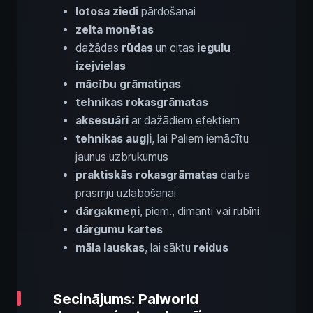
lotosa ziedi
pārdošanai
zelta monētas
dažādas
rūdas
un citas
iegulu
izejvielas
mācību grāmatiņas
tehnikas rokasgrāmatas
aksesuāri
ar dažādiem efektiem
tehnikas augļi
, lai Paliem iemācītu
jaunus uzbrukumus
praktiskās rokasgrāmatas
darba
prasmju uzlabošanai
dārgakmeņi
, piem., dimanti vai rubīni
dārgumu kartes
māla lauskas
, lai sāktu
reidus
Secinājums: Palworld