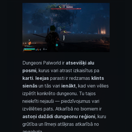
Dungeoni Palworld ir
atsevišķi alu
posmi
, kurus vari atrast izkaisītus pa
karti
.
Ieejas
parasti ir redzamas
klints
sienās
un tās vari
ienākt
, kad vien vēlies
izpētīt konkrēto dungeonu. Tu tajos
neiekrīti nejauši — piedzīvojumus vari
izvēlēties pats. Atkarībā no biomiem ir
astoņi dažādi dungeonu reģioni
, kuru
grūtība un līmeņi atšķiras atkarībā no
apgabala.