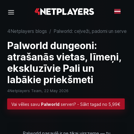
4Netplayers blogs
/
Palworld: ceļveži, padomi un serveru 
Palworld dungeoni:
atrašanās vietas, līmeņi,
ekskluzīvie Pali un
labākie priekšmeti
4Netplayers Team,
22 May 2026
Vai vēlies savu
Palworld
serveri? - Sākt tagad no 5,99€
Palworld pasaulē ir ne tikai virszeme — tu