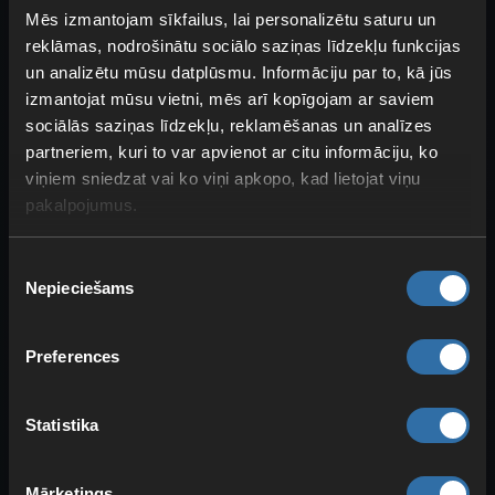
dungeonu Pali: Mau un
Mēs izmantojam sīkfailus, lai personalizētu saturu un
Killamari
reklāmas, nodrošinātu sociālo saziņas līdzekļu funkcijas
un analizētu mūsu datplūsmu. Informāciju par to, kā jūs
izmantojat mūsu vietni, mēs arī kopīgojam ar saviem
sociālās saziņas līdzekļu, reklamēšanas un analīzes
partneriem, kuri to var apvienot ar citu informāciju, ko
viņiem sniedzat vai ko viņi apkopo, kad lietojat viņu
pakalpojumus.
Piekrišanas
Nepieciešams
izvēle
Pašlaik ir
tikai divi Pali
, kurus vari sastapt
vienīgi dungeonos:
Mau
un
Killamari
. Abi
Preferences
sastopami tikai pirmajos dungeonos.
Tādēļ tos vari atrast un notvert
Statistika
salīdzinoši agri, lai papildinātu savu
kolekciju.
Mārketings