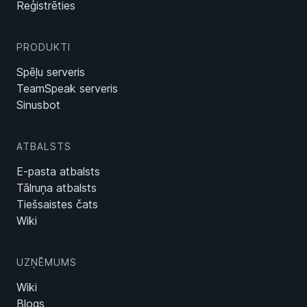
Reģistrēties
PRODUKTI
Spēļu serveris
TeamSpeak serveris
Sinusbot
ATBALSTS
E-pasta atbalsts
Tālruņa atbalsts
Tiešsaistes čats
Wiki
UZŅĒMUMS
Wiki
Blogs