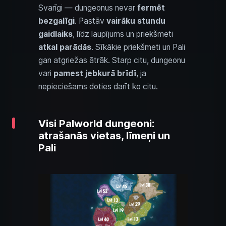
Svarīgi — dungeonus nevar
fermēt
bezgalīgi
. Pastāv
vairāku stundu
gaidlaiks
, līdz laupījums un priekšmeti
atkal parādās
. Sīkākie priekšmeti un Pali
gan atgriežas ātrāk. Starp citu, dungeonu
vari
pamest jebkurā brīdī
, ja
nepieciešams doties darīt ko citu.
Visi Palworld dungeoni:
atrašanās vietas, līmeņi un
Pali