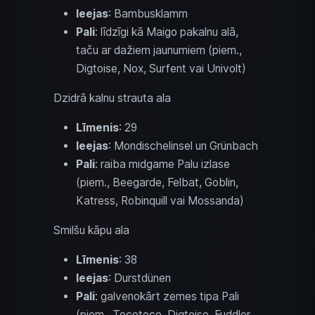
Ieejas
: Bambusklamm
Pali
: līdzīgi kā Maigo pakalnu alā,
taču ar dažiem jaunumiem (piem.,
Digtoise, Nox, Surfent vai Univolt)
Dzidrā kalnu strauta ala
Līmenis
: 29
Ieejas
: Mondischelinsel un Grünbach
Pali
: raiba midgame Palu izlase
(piem., Beegarde, Felbat, Goblin,
Katress, Robinquill vai Mossanda)
Smilšu kāpu ala
Līmenis
: 38
Ieejas
: Durstdünen
Pali
: galvenokārt zemes tipa Pali
(piem., Tocotoco, Digtoise, Fuddler,