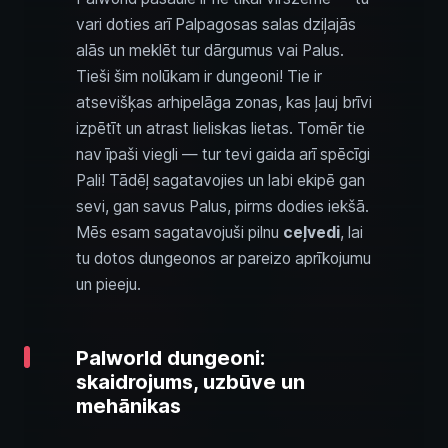
vari doties arī Palpagosas salas dziļajās
alās un meklēt tur dārgumus vai Palus.
Tieši šim nolūkam ir dungeoni! Tie ir
atsevišķas arhipelāga zonas, kas ļauj brīvi
izpētīt un atrast lieliskas lietas. Tomēr tie
nav īpaši viegli — tur tevi gaida arī spēcīgi
Pali! Tādēļ sagatavojies un labi ekipē gan
sevi, gan savus Palus, pirms dodies iekšā.
Mēs esam sagatavojuši pilnu
ceļvedi
, lai
tu dotos dungeonos ar pareizo aprīkojumu
un pieeju.
Palworld dungeoni:
skaidrojums, uzbūve un
mehānikas