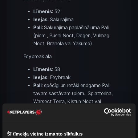
Līmenis
: 52
Ieejas
: Sakurajima
Pali
: Sakurajima paplašinājuma Pali
(piem., Bushi Noct, Dogen, Vulmag
Noct, Brahola vai Yakumo)
Feybreak ala
Līmenis
: 58
Ieejas
: Feybreak
Pali
: spēcīgi un retāki endgame Pali
tavam sastāvam (piem., Splatterina,
Warsect Terra, Kistun Noct vai
Faleris Aqua)
Ekskluzīvie Palworld
Šī tīmekļa vietne izmanto sīkfailus