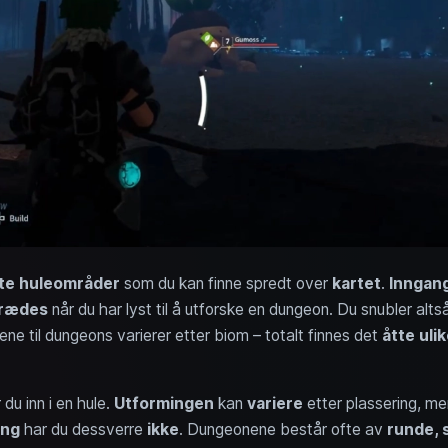
te huleområder
som du kan finne spredt over
kartet
.
Inngan
rædes
når du har lyst til å utforske en dungeon. Du snubler altså
ne til dungeons varierer etter biom – totalt finnes det
åtte uli
 du inn i en hule.
Utformingen
kan
variere
etter plassering, me
ing
har du dessverre
ikke
. Dungeonene består ofte av
runde, 