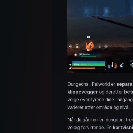
Dungeons i Palworld er
separa
klippevegger
og deretter
bet
velge eventyrene dine. Inngange
varierer etter område og nivå.
Når du går inn i en dungeon, trer
veldig forvirrende. En
kartvisn