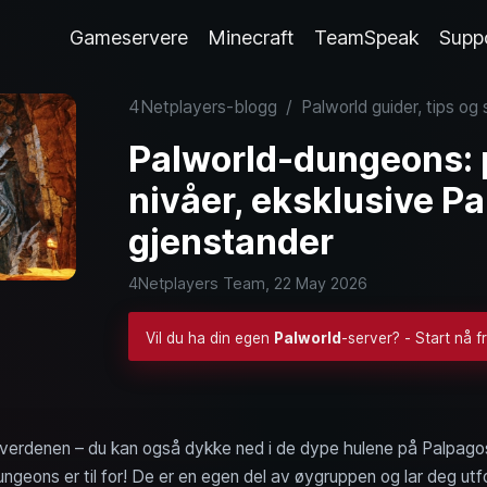
Gameservere
Minecraft
TeamSpeak
Supp
4Netplayers-blogg
/
Palworld guider, tips og
Palworld-dungeons: p
nivåer, eksklusive Pa
gjenstander
4Netplayers Team,
22 May 2026
Vil du ha din egen
Palworld
-server? - Start nå f
erverdenen – du kan også dykke ned i de dype hulene på Palpagos
ungeons er til for! De er en egen del av øygruppen og lar deg utf