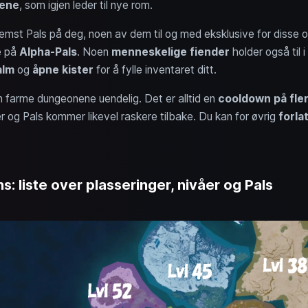
nene
, som igjen leder til nye rom.
remst Pals på deg, noen av dem til og med eksklusive for disse
e på
Alpha-Pals
. Noen
menneskelige fiender
holder også til 
alm
og
åpne kister
for å fylle inventaret ditt.
an farme dungeonene uendelig. Det er alltid en
cooldown på fler
r og Pals kommer likevel raskere tilbake. Du kan for øvrig
forla
: liste over plasseringer, nivåer og Pals