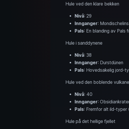
Hule ved den klare bekken
Nivå
: 29
Innganger
: Mondischelin
Pals
: En blanding av Pals f
Hule i sanddynene
Nivå
: 38
Innganger
: Durstdünen
Pals
: Hovedsakelig jord-ty
Hule ved den boblende vulkan
Nivå
: 40
Innganger
: Obsidiankrate
Pals
: Fremfor alt ild-type
Hule på det hellige fjellet