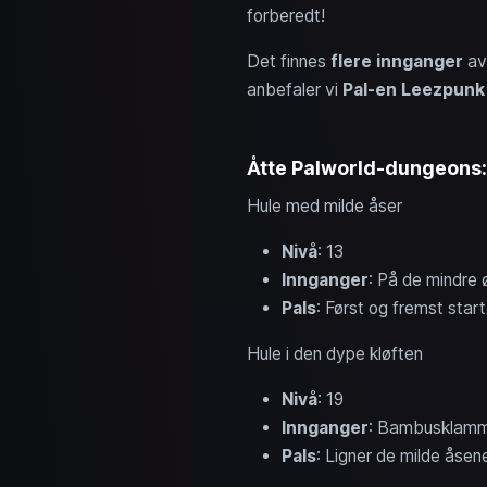
forberedt!
Det finnes
flere innganger
avh
anbefaler vi
Pal-en Leezpunk
Åtte Palworld-dungeons: 
Hule med milde åser
Nivå
: 13
Innganger
: På de mindre 
Pals
: Først og fremst sta
Hule i den dype kløften
Nivå
: 19
Innganger
: Bambusklam
Pals
: Ligner de milde åsen