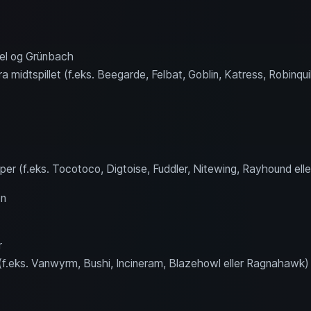
sel og Grünbach
ra midtspillet (f.eks. Beegarde, Felbat, Goblin, Katress, Robinqui
per (f.eks. Tocotoco, Digtoise, Fuddler, Nitewing, Rayhound ell
en
r
r (f.eks. Vanwyrm, Bushi, Incineram, Blazehowl eller Ragnahawk)