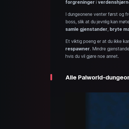
forgreninger
i
verdenshjør
I dungeonene venter først og f
boss, slik at du jevnlig kan møt
samle gjenstander
,
bryte m
Et viktig poeng er at du ikke k
respawner
. Mindre gjenstande
hvis du vil gjøre noe annet.
Alle Palworld-dungeons