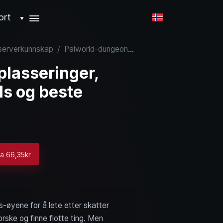
ort
▼
 serverkunnskap
/
Palworld-dungeons: plasseringer, nivåer, eksklusive Pals og beste gjenstander
lasseringer,
ls og beste
ra 66,35kr
-øyene for å lete etter skatter
orske og finne flotte ting. Men