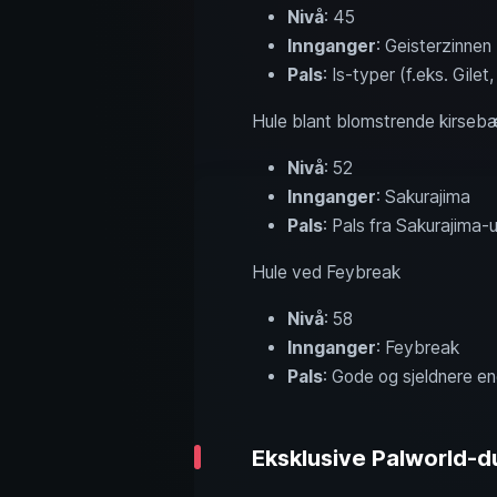
Nivå
: 45
Innganger
: Geisterzinnen
Pals
: Is-typer (f.eks. Gilet
Hule blant blomstrende kirseb
Nivå
: 52
Innganger
: Sakurajima
Pals
: Pals fra Sakurajima-
Hule ved Feybreak
Nivå
: 58
Innganger
: Feybreak
Pals
: Gode og sjeldnere end
Eksklusive Palworld-d