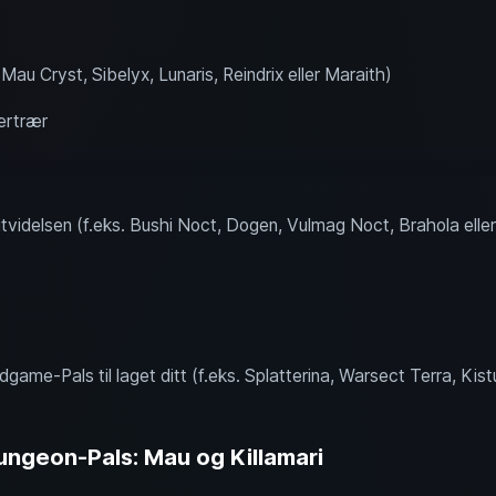
, Mau Cryst, Sibelyx, Lunaris, Reindrix eller Maraith)
ærtrær
utvidelsen (f.eks. Bushi Noct, Dogen, Vulmag Noct, Brahola ell
game-Pals til laget ditt (f.eks. Splatterina, Warsect Terra, Kist
ungeon-Pals: Mau og Killamari