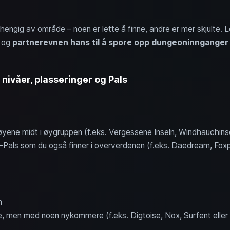
engig av område – noen er lette å finne, andre er mer skjulte. L
og
partnerevnen hans til å spore opp dungeoninnganger
nivåer, plasseringer og Pals
øyene midt i øygruppen (f.eks. Vergessene Inseln, Windhauchinse
rt-Pals som du også finner i oververdenen (f.eks. Daedream, Fo
m
e, men med noen nykommere (f.eks. Digtoise, Nox, Surfent eller 