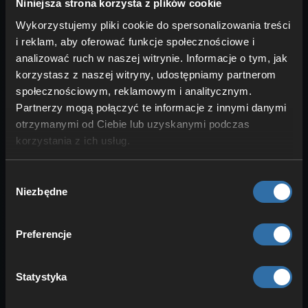
Niniejsza strona korzysta z plików cookie
jako wierzchowce
Wykorzystujemy pliki cookie do spersonalizowania treści
i reklam, aby oferować funkcje społecznościowe i
analizować ruch w naszej witrynie. Informacje o tym, jak
korzystasz z naszej witryny, udostępniamy partnerom
społecznościowym, reklamowym i analitycznym.
Partnerzy mogą połączyć te informacje z innymi danymi
otrzymanymi od Ciebie lub uzyskanymi podczas
korzystania z ich usług.
Wybór
Jako
wierzchowce
Pale żywiołu Trawy
Niezbędne
zgody
sprawdzają się raczej
średnio
. Poza
Quivern Botan ograniczają się
wyłącznie
Preferencje
do wierzchowców naziemnych
. Mimo
to znajdziesz kilka umiejętności wartych
uwagi, choć ogólnie odradzamy
Statystyka
wykorzystywanie ich do transportu.