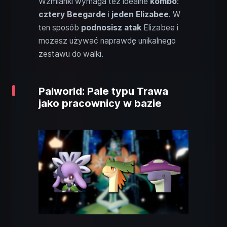
Wzmianki wymaga też idealne
kombo
:
cztery Beegarde
i
jeden Elizabee
. W
ten sposób
podnosisz
atak
Elizabee i
możesz używać naprawdę unikalnego
zestawu do walki.
Palworld: Pale typu Trawa
jako pracownicy w bazie