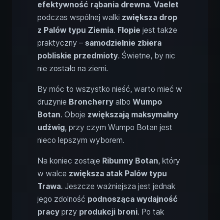
efektywność rąbania drewna
.
Vaelet
podczas wspólnej walki
zwiększa drop
z Palów typu Ziemia
.
Flopie
jest także
praktyczny –
samodzielnie zbiera
pobliskie przedmioty
. Świetne, by nic
nie zostało na ziemi.
By móc to wszystko nieść, warto mieć w
drużynie
Broncherry
albo
Wumpo
Botan
. Oboje
zwiększają maksymalny
udźwig
, przy czym Wumpo Botan jest
nieco lepszym wyborem.
Na koniec zostaje
Ribunny Botan
, który
w walce
zwiększa atak Palów typu
Trawa
. Jeszcze ważniejsza jest jednak
jego zdolność
podnosząca wydajność
pracy
przy
produkcji broni
. Po tak