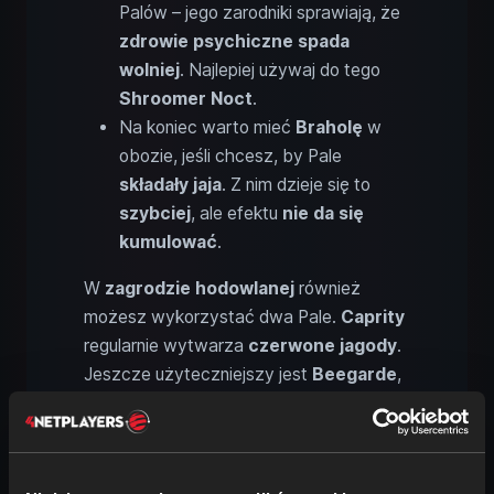
Palów – jego zarodniki sprawiają, że
zdrowie psychiczne spada
wolniej
. Najlepiej używaj do tego
Shroomer Noct
.
Na koniec warto mieć
Braholę
w
obozie, jeśli chcesz, by Pale
składały jaja
. Z nim dzieje się to
szybciej
, ale efektu
nie da się
kumulować
.
W
zagrodzie hodowlanej
również
możesz wykorzystać dwa Pale.
Caprity
regularnie wytwarza
czerwone jagody
.
Jeszcze użyteczniejszy jest
Beegarde
,
który produkuje
miód
.
Palworld: Pale typu Trawa