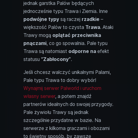
jednak garstka Palów będących
jednocześnie typu Trawa i Ziemia. Inne
podwójne typy
są raczej
rzadkie
–
większość Palów to czysta
Trawa
. Ataki
Trawy mogą
oplątać przeciwnika
pnączami
, co go spowalnia. Pale typu
Trawa są natomiast
odporne na
efekt
statusu
“Zabłocony”
.
Jeśli chcesz walczyć unikalnymi Palami,
Pale typu Trawa to dobry wybór!
Wynajmij serwer Palworld i uruchom
własny serwer
, a potem znajdź
partnerów idealnych do swojej przygody.
Pale żywiołu Trawy są jednak
szczególnie przydatne w bazie. Na
serwerze z kilkoma graczami i obozami
to świetny sposób, by zawsze