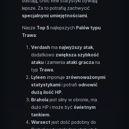
odstają, choć inne statystyki bywają
lepsze. Za to potrafią zachwycić
specjalnymi umiejętnościami
.
Nasze
Top 5
najlepszych
Palów typu
Trawa
:
Verdash
ma
najwyższy atak
,
dodatkowo
zwiększa
szybkość
ataku
i zamienia
ataki gracza
na
typ
Trawa
.
Lyleen
imponuje
zrównoważonymi
statystykami
i potrafi
odnowić
dużą ilość HP
.
Brahola
jest silny w obronie, ma
dużo HP i może być
świetnym
tankiem
.
Warsect
jest dość podobny do