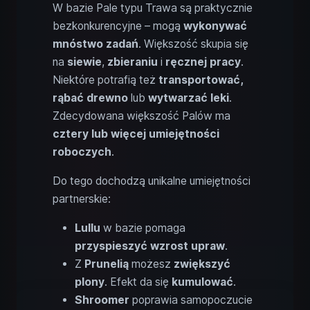
W bazie Pale typu Trawa są praktycznie
bezkonkurencyjne – mogą
wykonywać
mnóstwo zadań
. Większość skupia się
na
siewie
,
zbieraniu
i
ręcznej pracy
.
Niektóre potrafią też
transportować,
rąbać drewno
lub
wytwarzać leki
.
Zdecydowana większość Palów ma
cztery lub więcej umiejętności
roboczych
.
Do tego dochodzą unikalne umiejętności
partnerskie:
Lullu
w bazie pomaga
przyspieszyć wzrost
upraw
.
Z
Prunelią
możesz
zwiększyć
plony
. Efekt da się
kumulować
.
Shroomer
poprawia samopoczucie