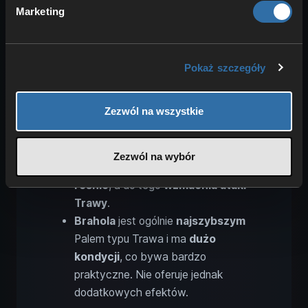
Marketing
Oto
najlepsze wierzchowce
typu
Trawa:
Mammorest
podczas jazdy
Pokaż szczegóły
pomaga
wydajniej rąbać drewno
i
wydobywać rudy
.
Zezwól na wszystkie
Palumba
z natury jest żwawy, a na
trawie
staje się
jeszcze szybszy
.
Quivern Botan
to jedyny latający
Zezwól na wybór
Pal w tym typie – jego
prędkość
rośnie
, a do tego
wzmacnia
ataki
Trawy
.
Brahola
jest ogólnie
najszybszym
Palem typu Trawa i ma
dużo
kondycji
, co bywa bardzo
praktyczne. Nie oferuje jednak
dodatkowych efektów.