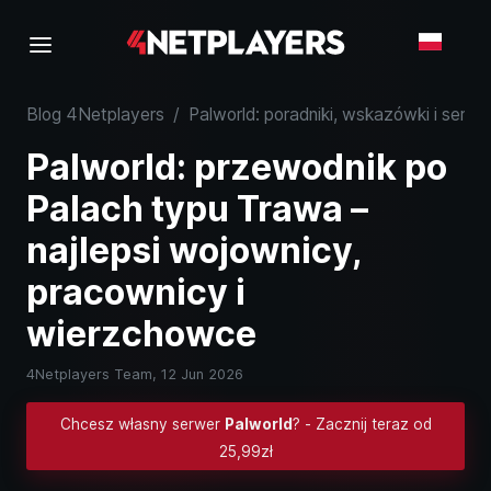
Blog 4Netplayers
/
Palworld: poradniki, wskazówki i serwe
Palworld: przewodnik po
Palach typu Trawa –
najlepsi wojownicy,
pracownicy i
wierzchowce
4Netplayers Team,
12 Jun 2026
Chcesz własny serwer
Palworld
? - Zacznij teraz od
25,99zł