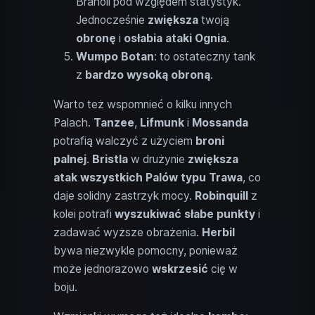
Braholi pod względem statystyk.
Jednocześnie
zwiększa
twoją
obronę
i
osłabia ataki Ognia
.
Wumpo Botan
: to ostateczny tank
z
bardzo wysoką obroną
.
Warto też wspomnieć o kilku innych
Palach.
Tanzee
,
Lifmunk
i
Mossanda
potrafią walczyć z użyciem
broni
palnej
.
Bristla
w drużynie
zwiększa
atak wszystkich Palów typu Trawa
, co
daje solidny zastrzyk mocy.
Robinquill
z
kolei potrafi
wyszukiwać słabe punkty
i
zadawać wyższe obrażenia.
Herbil
bywa niezwykle pomocny, ponieważ
może jednorazowo
wskrzesić
cię w
boju.