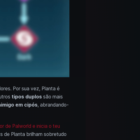
dores. Por sua vez, Planta é
utros
tipos duplos
são mais
nimigo em cipós
, abrandando-
r de Palworld e inicia o teu
ls de Planta brilham sobretudo