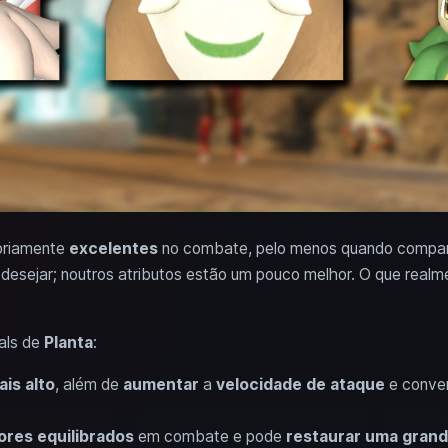
priamente
excelentes
no combate, pelo menos quando compar
desejar; noutros atributos estão um pouco melhor. O que realm
als de
Planta
:
is alto
, além de
aumentar
a
velocidade de ataque
e conve
ores equilibrados
em combate e pode
restaurar uma grand