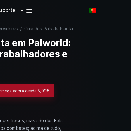
uporte
▼
ervidores
/
Guia dos Pals de Planta em Palworld: Melhores lutadores, trabalhadores e montarias
nta em Palworld:
trabalhadores e
Começa agora desde 5,99€
recer fracos, mas são dos Pals
 os combates; acima de tudo,