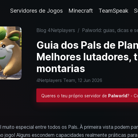
Servidores de Jogos
Minecraft
TeamSpeak
S
Blog 4Netplayers
/
Palworld: guias, dicas e s
Guia dos Pals de Pla
Melhores lutadores, 
montarias
4Netplayers Team,
12 Jun 2026
Queres o teu próprio servidor de
Palworld
? - 
 muito especial entre todos os Pals. À primeira vista podem pa
no jogo! Alguns escondem capacidades realmente práticas para