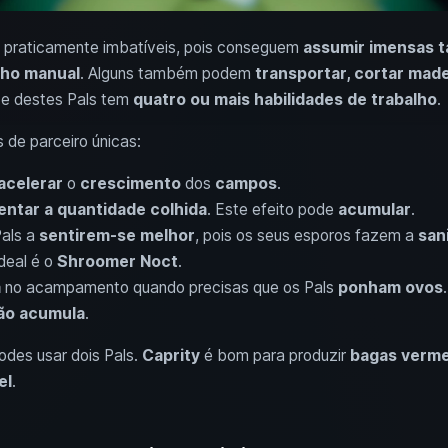
o praticamente imbatíveis, pois conseguem
assumir imensas t
lho manual
. Alguns também podem
transportar, cortar made
te destes Pals tem
quatro ou mais habilidades de trabalho
.
 de parceiro únicas:
acelerar
o
crescimento
dos
campos
.
ntar a quantidade colhida
. Este efeito pode
acumular
.
Pals a
sentirem-se melhor
, pois os seus esporos fazem a
san
ideal é o
Shroomer Noct
.
a
no acampamento quando precisas que os Pals
ponham ovos
ão acumula
.
es usar dois Pals.
Caprity
é bom para produzir
bagas verme
el
.