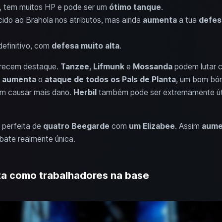
, tem muitos HP e pode ser um
ótimo tanque
.
ido ao Brahola nos atributos, mas ainda
aumenta
a tua
defes
definitivo, com
defesa muito alta
.
erecem destaque.
Tanzee
,
Lifmunk
e
Mossanda
podem lutar 
a
aumenta
o
ataque de todos os Pals de Planta
, um bom bó
im causar mais dano.
Herbil
também pode ser extremamente úti
perfeita de
quatro Beegarde
com
um Elizabee
. Assim
aume
ate realmente única.
nta como trabalhadores na base