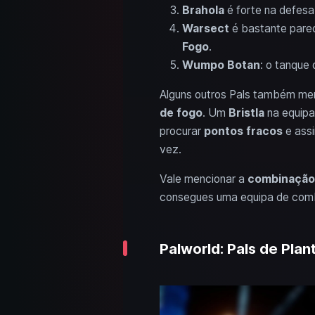
Brahola
é forte na defesa
Warsect
é bastante parec
Fogo
.
Wumpo Botan
: o tanque 
Alguns outros Pals também m
de fogo
. Um
Bristla
na equip
procurar
pontos fracos
e ass
vez.
Vale mencionar a
combinação
consegues uma equipa de comb
Palworld: Pals de Pla