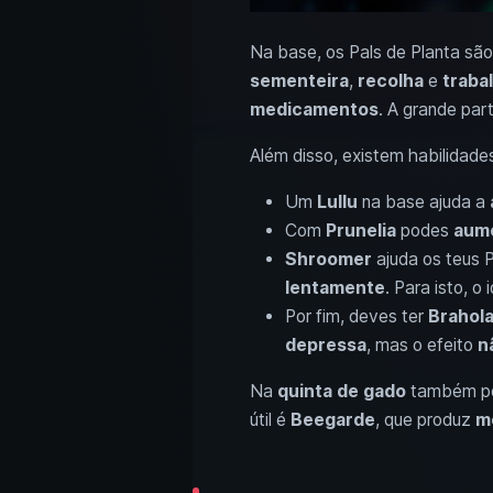
Na base, os Pals de Planta sã
sementeira
,
recolha
e
traba
medicamentos
. A grande par
Além disso, existem habilidades
Um
Lullu
na base ajuda a
Com
Prunelia
podes
aume
Shroomer
ajuda os teus 
lentamente
. Para isto, o 
Por fim, deves ter
Brahol
depressa
, mas o efeito
n
Na
quinta de gado
também pod
útil é
Beegarde
, que produz
m