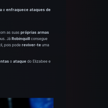
a
e
enfraquece ataques de
com as suas
próprias armas
nus. Já
Robinquill
consegue
l, pois pode
reviver-te
uma
ntas
o
ataque
do Elizabee e