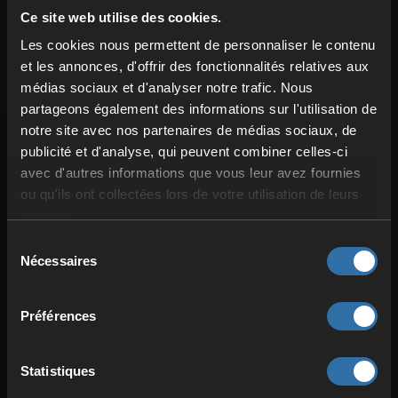
tu auras à nouveau un
large choix
de
Ce site web utilise des cookies.
montures
. À
l’exception d’Orserk
, tous
Les cookies nous permettent de personnaliser le contenu
les Pals de cet élément peuvent servir de
et les annonces, d'offrir des fonctionnalités relatives aux
monture. Sur
terre
, dans les
airs
ou sur
médias sociaux et d'analyser notre trafic. Nous
partageons également des informations sur l'utilisation de
l’eau
, il existe une belle sélection de Pals
notre site avec nos partenaires de médias sociaux, de
performants. Voici ceux qui misent
publicité et d'analyse, qui peuvent combiner celles-ci
surtout sur la
vitesse
ou excellent dans
avec d'autres informations que vous leur avez fournies
des situations spécifiques
.
ou qu'ils ont collectées lors de votre utilisation de leurs
services.
Les
meilleures montures
de type
Dragon :
Sélection
Nécessaires
du
Chillet
est l’une des meilleures
consentement
montures terrestres pour
débuter
.
Préférences
Plutôt rapide, il sait aussi nager. À
dos de Chillet,
tes attaques
deviennent de type Dragon
.
Statistiques
Jormuntide
est sans conteste la