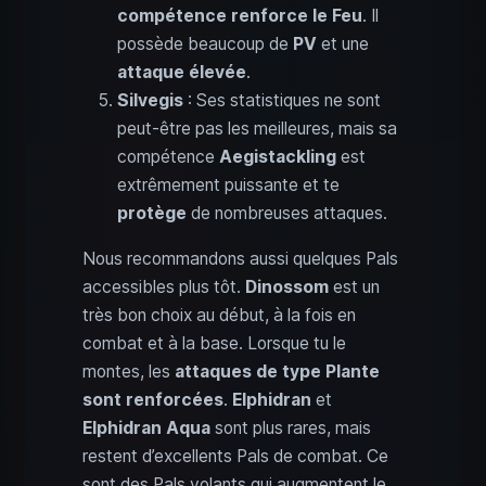
compétence renforce le Feu
. Il
possède beaucoup de
PV
et une
attaque élevée
.
Silvegis
: Ses statistiques ne sont
peut-être pas les meilleures, mais sa
compétence
Aegistackling
est
extrêmement puissante et te
protège
de nombreuses attaques.
Nous recommandons aussi quelques Pals
accessibles plus tôt.
Dinossom
est un
très bon choix au début, à la fois en
combat et à la base. Lorsque tu le
montes, les
attaques de type Plante
sont renforcées
.
Elphidran
et
Elphidran Aqua
sont plus rares, mais
restent d’excellents Pals de combat. Ce
sont des Pals volants qui augmentent le