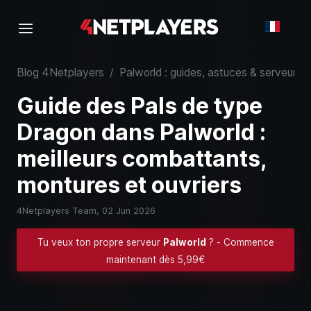
Blog 4Netplayers
/
Palworld : guides, astuces & serveurs
Guide des Pals de type
Dragon dans Palworld :
meilleurs combattants,
montures et ouvriers
4Netplayers Team,
02 Jun 2026
Tu veux ton propre serveur
Palworld
? - Commence
maintenant dès 5,99€