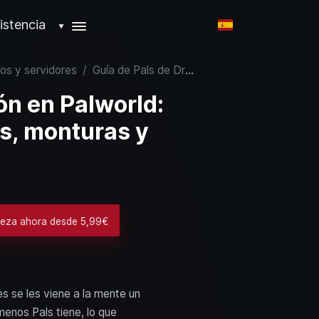
istencia
▼
jos y servidores
/
Guía de Pals de Dragón en Palworld: mejores combatientes, monturas y trabajadores
ón en Palworld:
s, monturas y
ieza ahora desde 5,99€
s se les viene a la mente un
menos Pals tiene, lo que