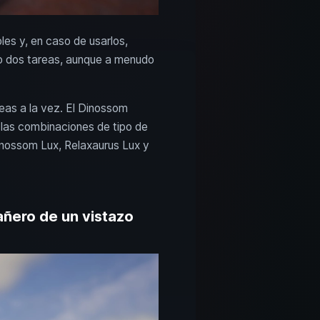
es y, en caso de usarlos,
o dos tareas, aunque a menudo
as a la vez. El Dinossom
 las combinaciones de tipo de
inossom Lux, Relaxaurus Lux y
ñero de un vistazo