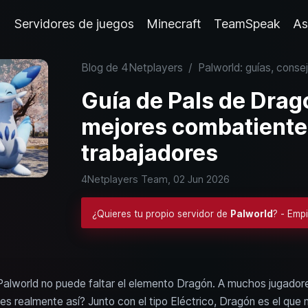
Servidores de juegos
Minecraft
TeamSpeak
As
Blog de 4Netplayers
/
Palworld: guías, conse
Guía de Pals de Drag
mejores combatiente
trabajadores
4Netplayers Team,
02 Jun 2026
¿Quieres tu propio servidor de
Palworld
? - Emp
Palworld no puede faltar el elemento Dragón. A muchos jugadore
es realmente así? Junto con el tipo Eléctrico, Dragón es el que 