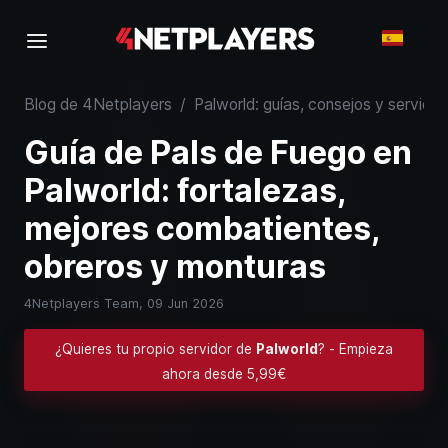
Blog de 4Netplayers
/
Palworld: guías, consejos y servidor
Guía de Pals de Fuego en
Palworld: fortalezas,
mejores combatientes,
obreros y monturas
4Netplayers Team,
09 Jun 2026
¿Quieres tu propio servidor de
Palworld
? - Empieza
ahora desde 5,99€