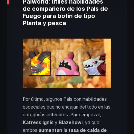
Palworld: útiles habilidades
de compañero de los Pals de
Fuego para botín de tipo
Planta y pesca
Por último, algunos Pals con habilidades
especiales que no encajan del todo en las
categorías anteriores. Para empezar,
Katress Ignis
y
Blazehowl
, ya que
ambos
aumentan la tasa de caída de