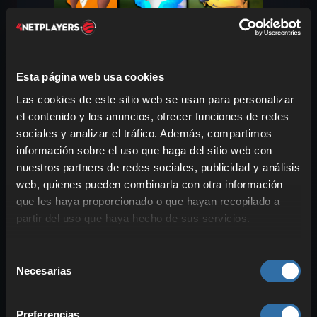
El
Fuego
tiene una buena cantidad de
Esta página web usa cookies
monturas, pero se enfocan sobre todo en
Las cookies de este sitio web se usan para personalizar
el
desplazamiento por tierra
. No
el contenido y los anuncios, ofrecer funciones de redes
siempre son las más rápidas, pero están
sociales y analizar el tráfico. Además, compartimos
pensadas para luchar.
En el aire
también
información sobre el uso que haga del sitio web con
hay
Pals de Fuego
muy buenos que
nuestros partners de redes sociales, publicidad y análisis
deberías usar sí o sí. Hemos seleccionado
web, quienes pueden combinarla con otra información
algunas
monturas de Fuego
únicas.
que les haya proporcionado o que hayan recopilado a
partir del uso que haya hecho de sus servicios.
Las
mejores monturas
de tipo Fuego
son:
Selección
Necesarias
Kitsun
te hace
inmune al frío y al
de
consentimiento
calor
al montarlo, una habilidad
fantástica para explorar.
Preferencias