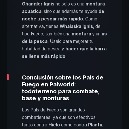
Ghangler Ignis
no solo es una
montura
acuática
, sino que además te ayuda
de
noche
a
pescar más rápido
. Como
alternativa, tienes
Whalaska Ignis
, de
tipo Fuego, también una
montura
y un
as
de la pesca
. Úsalo para mejorar tu
habilidad de pesca y
hacer que la barra
se llene más rápido
.
Conclusión sobre los Pals de
Fuego en Palworld:
todoterreno para combate,
base y monturas
Los Pals de Fuego son grandes
combatientes, ya que son efectivos
tanto contra
Hielo
como contra
Planta
,