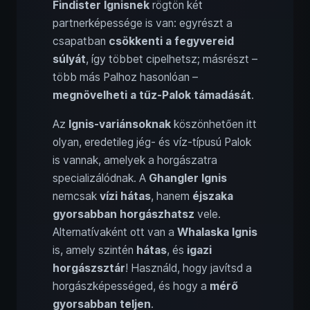
Findister Ignisnek
rögtön két
partnerképessége is van: egyrészt a
csapatban
csökkenti a fegyvereid
súlyát
, így többet cipelhetsz; másrészt –
több más Palhoz hasonlóan –
megnövelheti a tűz-Palok támadását
.
Az
Ignis-variánsoknak
köszönhetően itt
olyan, eredetileg jég- és víz-típusú Palok
is vannak, amelyek a horgászatra
specializálódnak. A
Ghangler Ignis
nemcsak
vízi hátas
, hanem
éjszaka
gyorsabban horgászhatsz
vele.
Alternatívaként ott van a
Whalaska Ignis
is, amely szintén
hátas
, és
igazi
horgászsztár
! Használd, hogy javítsd a
horgászképességed, és hogy a
mérő
gyorsabban teljen
.