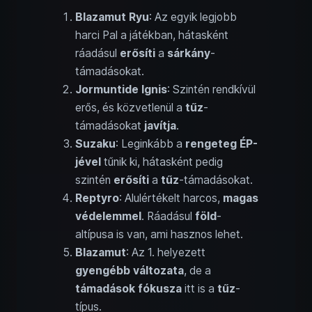
Blazamut Ryu
: Az egyik legjobb
harci Pal a játékban, hátasként
ráadásul
erősíti
a
sárkány
-
támadásokat.
Jormuntide Ignis
: Szintén rendkívül
erős, és közvetlenül a
tűz
-
támadásokat
javítja
.
Suzaku
: Leginkább a
rengeteg ÉP-
jével
tűnik ki, hátasként pedig
szintén
erősíti
a
tűz
-támadásokat.
Reptyro
: Alulértékelt harcos,
magas
védelemmel
. Ráadásul
föld
-
altípusa is van, ami hasznos lehet.
Blazamut
: Az 1. helyezett
gyengébb változata
, de a
támadások fókusza
itt is a
tűz
-
típus.