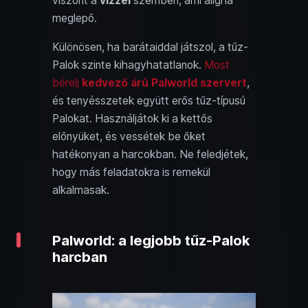
viszont a
vízzel
szemben, ami aligha
meglepő.
Különösen, ha barátaiddal játszol, a tűz-
Palok szinte kihagyhatatlanok.
Most
bérelj
kedvező árú Palworld szervert
,
és tenyésszetek együtt erős tűz-típusú
Palokat. Használjátok ki a kettős
előnyüket, és vessétek be őket
hatékonyan a harcokban. Ne feledjétek,
hogy más feladatokra is remekül
alkalmasak.
Palworld: a legjobb tűz-Palok
harcban