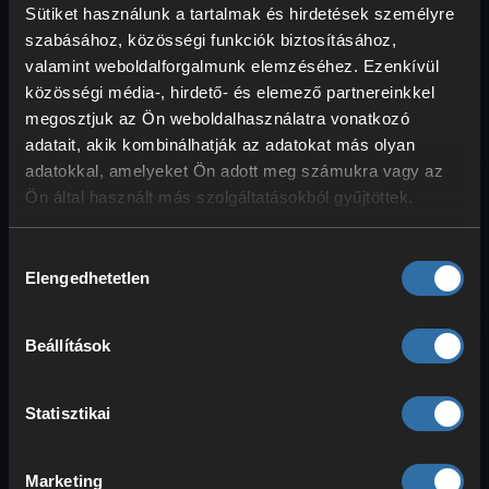
Sütiket használunk a tartalmak és hirdetések személyre
feltétlenül a leggyorsabbak, viszont
szabásához, közösségi funkciók biztosításához,
kiváló harcosok.
A levegőben
is találni
valamint weboldalforgalmunk elemzéséhez. Ezenkívül
köztük
nagyon jó tűz-Palokat
,
közösségi média-, hirdető- és elemező partnereinkkel
amelyeket érdemes bevetni.
megosztjuk az Ön weboldalhasználatra vonatkozó
Összegyűjtöttünk néhány igazán
egyedi
adatait, akik kombinálhatják az adatokat más olyan
tűz-hátast
.
adatokkal, amelyeket Ön adott meg számukra vagy az
Ön által használt más szolgáltatásokból gyűjtöttek.
A
legjobb tűz-típusú hátasok
:
Kitsun
a hátán lovagolva
Hozzájárulás
Elengedhetetlen
immunissá tesz a hideggel és a
kiválasztása
hőséggel
szemben – elképesztően
hasznos felfedezéshez.
Beállítások
Faleris
bár nem éri utol
gyorsaságban a Jetdragont,
Statisztikai
általánosságban a
második
leggyorsabb repülő Pal
.
Pyrin (Noct)
viszont
az egyik
Marketing