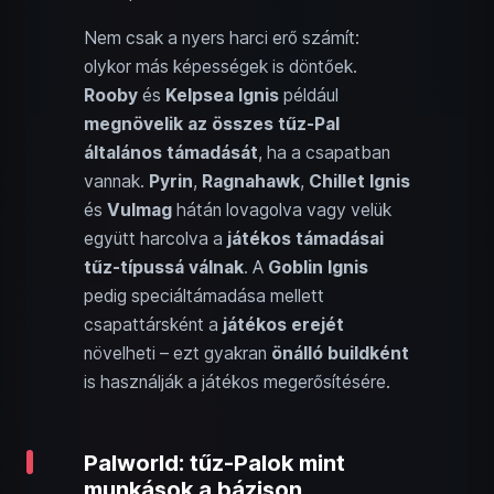
Nem csak a nyers harci erő számít:
olykor más képességek is döntőek.
Rooby
és
Kelpsea Ignis
például
megnövelik az összes tűz-Pal
általános támadását
, ha a csapatban
vannak.
Pyrin
,
Ragnahawk
,
Chillet Ignis
és
Vulmag
hátán lovagolva vagy velük
együtt harcolva a
játékos támadásai
tűz-típussá válnak
. A
Goblin Ignis
pedig speciáltámadása mellett
csapattársként a
játékos erejét
növelheti – ezt gyakran
önálló buildként
is használják a játékos megerősítésére.
Palworld: tűz-Palok mint
munkások a bázison