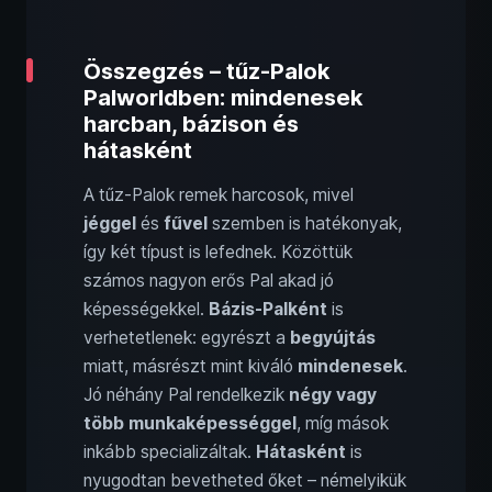
Összegzés – tűz-Palok
Palworldben: mindenesek
harcban, bázison és
hátasként
A tűz-Palok remek harcosok, mivel
jéggel
és
fűvel
szemben is hatékonyak,
így két típust is lefednek. Közöttük
számos nagyon erős Pal akad jó
képességekkel.
Bázis-Palként
is
verhetetlenek: egyrészt a
begyújtás
miatt, másrészt mint kiváló
mindenesek
.
Jó néhány Pal rendelkezik
négy vagy
több munkaképességgel
, míg mások
inkább specializáltak.
Hátasként
is
nyugodtan bevetheted őket – némelyikük