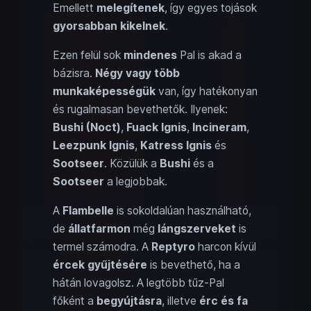
Emellett
melegítenek
, így egyes tojások
gyorsabban kikelnek
.
Ezen felül sok
mindenes
Pal is akad a
bázisra.
Négy vagy több
munkaképességük
van, így hatékonyan
és rugalmasan bevethetők. Ilyenek:
Bushi (Noct)
,
Fuack Ignis
,
Incineram
,
Leezpunk Ignis
,
Katress Ignis
és
Sootseer
. Közülük a
Bushi
és a
Sootseer
a legjobbak.
A
Flambelle
is sokoldalúan használható,
de
állatfarmon
még
lángszerveket
is
termel számodra. A
Reptyro
harcon kívül
ércek gyűjtésére
is bevethető, ha a
hátán lovagolsz. A legtöbb tűz-Pal
főként a
begyújtásra
, illetve
érc és fa