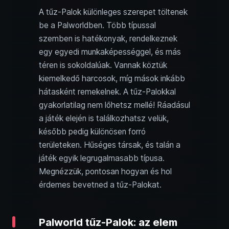
A tűz-Palok különleges szerepet töltenek
be a Palworldben. Több típussal
szemben is hatékonyak, rendelkeznek
egy egyedi munkaképességgel, és más
téren is sokoldalúak. Vannak köztük
kiemelkedő harcosok, míg mások inkább
hátasként remekelnek. A tűz-Palokkal
gyakorlatilag nem lőhetsz mellé! Ráadásul
a játék elején is találkozhatsz velük,
később pedig különösen forró
területeken. Hűséges társak, és talán a
játék egyik legrugalmasabb típusa.
Megnézzük, pontosan hogyan és hol
érdemes bevetned a tűz-Palokat.
Palworld tűz-Palok: az elem