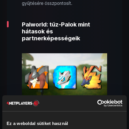
gyűjtésére összpontosít.
Palworld: tűz-Palok mint
hátasok és
partnerképességeik
A
tűz
-típushoz számos hátas tartozik,
amelyek elsősorban a
szárazföldi
Ez a weboldal sütiket használ
közlekedésre
fókuszálnak. Nem