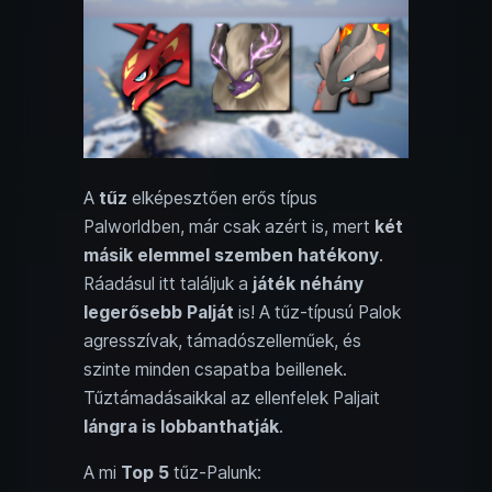
A
tűz
elképesztően erős típus
Palworldben, már csak azért is, mert
két
másik elemmel szemben hatékony
.
Ráadásul itt találjuk a
játék néhány
legerősebb Palját
is! A tűz-típusú Palok
agresszívak, támadószelleműek, és
szinte minden csapatba beillenek.
Tűztámadásaikkal az ellenfelek Paljait
lángra is lobbanthatják
.
A mi
Top 5
tűz-Palunk: