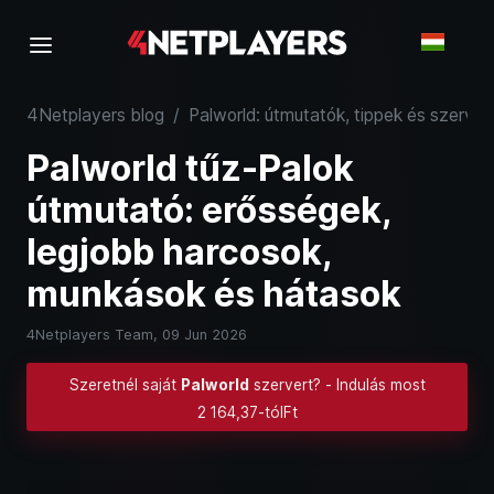
4Netplayers blog
/
Palworld: útmutatók, tippek és szerver
Palworld tűz-Palok
útmutató: erősségek,
legjobb harcosok,
munkások és hátasok
4Netplayers Team,
09 Jun 2026
Szeretnél saját
Palworld
szervert? - Indulás most
2 164,37-tólFt