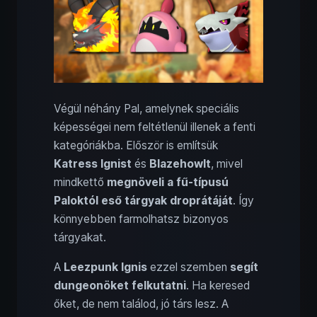
Végül néhány Pal, amelynek speciális
képességei nem feltétlenül illenek a fenti
kategóriákba. Először is említsük
Katress Ignist
és
Blazehowlt
, mivel
mindkettő
megnöveli a fű-típusú
Paloktól eső tárgyak droprátáját
. Így
könnyebben farmolhatsz bizonyos
tárgyakat.
A
Leezpunk Ignis
ezzel szemben
segít
dungeonöket
felkutatni
. Ha keresed
őket, de nem találod, jó társ lesz. A