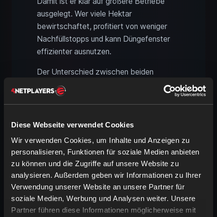
Damit ist er klar auf größere Betriebe
ausgelegt. Wer viele Hektar
bewirtschaftet, profitiert von weniger
Nachfüllstopps und kann Düngefenster
effizienter ausnutzen.
Der Unterschied zwischen beiden
Maschinen ist spielerisch wichtig. Der
X50+ Econov wirkt wie die flexible
Lösung für mittlere bis große Betriebe,
während der Falcon T240 eher für
Diese Webseite verwendet Cookies
Farmen gedacht ist, bei denen
Wir verwenden Cookies, um Inhalte und Anzeigen zu
Flächenleistung und Vorrat im
personalisieren, Funktionen für soziale Medien anbieten
Vordergrund stehen. Auf großen
zu können und die Zugriffe auf unsere Website zu
Multiplayer-Karten kann so eine klare
analysieren. Außerdem geben wir Informationen zu Ihrer
Rollenverteilung entstehen: kleine und
Verwendung unserer Website an unsere Partner für
mittlere Felder werden mit kompakterer
soziale Medien, Werbung und Analysen weiter. Unsere
Partner führen diese Informationen möglicherweise mit
Technik versorgt, während der große