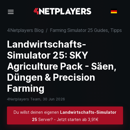
4Netplayers Blog
/
Farming Simulator 25 Guides, Tipps & 
Landwirtschafts-
Simulator 25: SKY
Agriculture Pack - Säen,
Düngen & Precision
Farming
4Netplayers Team,
30 Jun 2026
Du willst deinen eigenen
Landwirtschafts-Simulator
25
Server? - Jetzt starten ab 3,91€