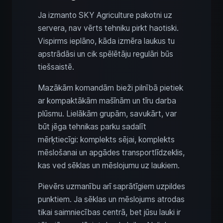
Ja izmanto SKY Agriculture pakotni uz
servera, nav vērts tehniku pirkt haotiski.
Vispirms ieplāno, kāda izmēra laukus tu
apstrādāsi un cik spēlētāju regulāri būs
tiešsaistē.
Mazākām komandām bieži pilnībā pietiek
ar kompaktākām mašīnām un tīru darba
plūsmu. Lielākām grupām, savukārt, var
būt jēga tehnikas parku sadalīt
mērķtiecīgi: komplekts sējai, komplekts
mēslošanai un apgādes transportlīdzeklis,
kas ved sēklas un mēslojumu uz laukiem.
Pievērs uzmanību arī saprātīgiem uzpildes
punktiem. Ja sēklas un mēslojums atrodas
tikai saimniecības centrā, bet jūsu lauki ir