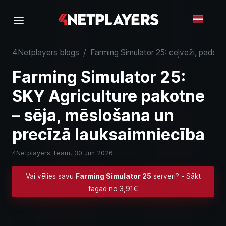
4Netplayers blogs
/
Farming Simulator 25: ceļveži, padomi
Farming Simulator 25:
SKY Agriculture pakotne
– sēja, mēslošana un
precīzā lauksaimniecība
4Netplayers Team,
30 Jun 2026
Vai vēlies savu
Farming Simulator 25
serveri? - Sākt
tagad no 3,91€