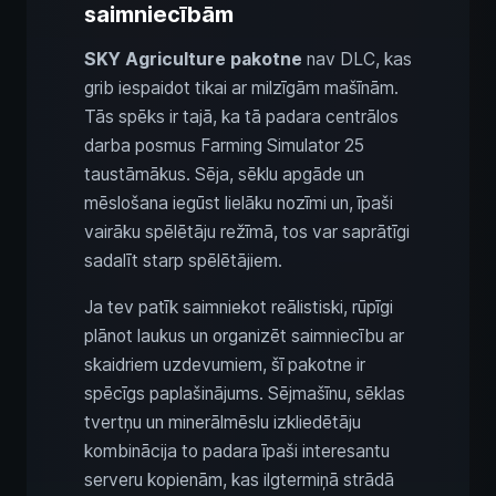
saimniecībām
SKY Agriculture pakotne
nav DLC, kas
grib iespaidot tikai ar milzīgām mašīnām.
Tās spēks ir tajā, ka tā padara centrālos
darba posmus Farming Simulator 25
taustāmākus. Sēja, sēklu apgāde un
mēslošana iegūst lielāku nozīmi un, īpaši
vairāku spēlētāju režīmā, tos var saprātīgi
sadalīt starp spēlētājiem.
Ja tev patīk saimniekot reālistiski, rūpīgi
plānot laukus un organizēt saimniecību ar
skaidriem uzdevumiem, šī pakotne ir
spēcīgs paplašinājums. Sējmašīnu, sēklas
tvertņu un minerālmēslu izkliedētāju
kombinācija to padara īpaši interesantu
serveru kopienām, kas ilgtermiņā strādā