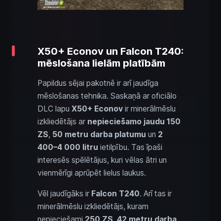
X50+ Econov un Falcon T240:
mēslošana lielām platībām
Papildus sējai pakotnē ir arī jaudīga
mēslošanas tehnika. Saskaņā ar oficiālo
DLC lapu
X50+ Econov
ir minerālmēslu
izkliedētājs ar
nepieciešamo jaudu 150
ZS
,
50 metru darba platumu
un
2
400–4 000 litru
ietilpību. Tas īpaši
interesēs spēlētājus, kuri vēlas ātri un
vienmērīgi aprūpēt lielus laukus.
Vēl jaudīgāks ir
Falcon T240
. Arī tas ir
minerālmēslu izkliedētājs, kuram
nepieciešami
250 ZS
,
42 metru darba