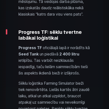
mēslojumu. Tā veidojas darba plūsma,
kas izskatās daudz reālistiskāka nekā
klasiskais “katrs dara visu viens pats”.
Progress TF: sēklu tvertne
labākai loģistikai
Progress TF
oficiālajā lapā ir norādīts kā
Seed Tank
un piedāvā
2 400 litru
ietilpību. Tas varbūt neizklausās
iespaidīgi, taču lielām saimniecībām tieši
šis aspekts ikdienā bieži ir izšķirošs.
Sēklu loģistika Farming Simulator bieži
tiek nenovērtēta. Lielās kartēs ātri zaudē
laiku, atkal un atkal uzpildot, braucot
atpakaļ uz saimniecību vai neveiksmīgi
novietojot paletes. Papildu sēklu tvertne