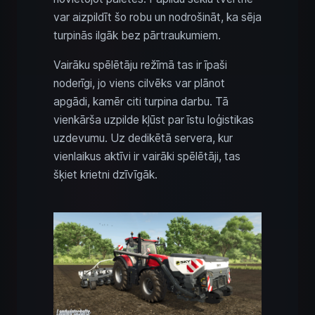
var aizpildīt šo robu un nodrošināt, ka sēja
turpinās ilgāk bez pārtraukumiem.
Vairāku spēlētāju režīmā tas ir īpaši
noderīgi, jo viens cilvēks var plānot
apgādi, kamēr citi turpina darbu. Tā
vienkārša uzpilde kļūst par īstu loģistikas
uzdevumu. Uz dedikētā servera, kur
vienlaikus aktīvi ir vairāki spēlētāji, tas
šķiet krietni dzīvīgāk.