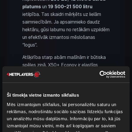
platums
un
19 500–21 500 litru
ietilpība. Tas skaidri mērķēts uz lielām
saimniecībām. Ja apsaimnieko daudz
hektāru, gūsi labumu no retākām uzpildēm
un efektīvāk izmantosi mēslošanas
“logus”.
Atšķirība starp abām mašīnām ir būtiska
spēles ziņā. X50+ Econov ir elastīgs
risinājums vidējām un lielām
saimniecībām, savukārt Falcon T240
piemērotāks saimniecībām, kur prioritāte
Šī tīmekļa vietne izmanto sīkfailus
ir platības jauda un liels krājums. Lielās
vairāku spēlētāju kartēs tā var izveidoties
Mēs izmantojam sīkfailus, lai personalizētu saturu un
skaidra lomu sadale: mazākus un vidējus
reklāmas, nodrošinātu sociālo saziņas līdzekļu funkcijas
laukus apstrādā ar kompaktāku tehniku,
un analizētu mūsu datplūsmu. Informāciju par to, kā jūs
izmantojat mūsu vietni, mēs arī kopīgojam ar saviem
bet lielais izkliedētājs ir gatavs