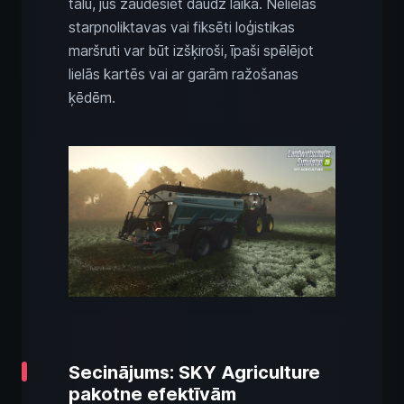
tālu, jūs zaudēsiet daudz laika. Nelielas
starpnoliktavas vai fiksēti loģistikas
maršruti var būt izšķiroši, īpaši spēlējot
lielās kartēs vai ar garām ražošanas
ķēdēm.
Secinājums: SKY Agriculture
pakotne efektīvām