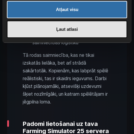
otrs spēlētājs veic sēju vai stādīšanu
Atļaut visu
trešais spēlētājs rūpējas par sēklām,
mēslojumu un piegādi
ceturtais spēlētājs plāno transporta
Ļaut atlasi
maršrutus, noliktavas un
saimniecības loģistiku
Tā rodas saimniecība, kas ne tikai
izskatās lielāka, bet arī strādā
sakārtotāk. Kopienām, kas labprāt spēlē
reālistiski, tas ir skaidrs ieguvums. Darbi
kļūst plānojamāki, atsevišķi uzdevumi
šķiet nozīmīgāki, un katram spēlētājam ir
jēgpilna loma.
Padomi lietošanai uz tava
Farming Simulator 25 servera