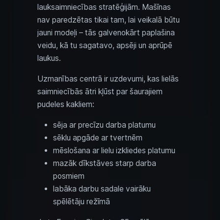
lauksaimniecības stratēģijām. Mašīnas
nav paredzētas tikai tam, lai veikalā būtu
jauni modeļi – tās galvenokārt paplašina
veidu, kā tu sagatavo, apsēji un aprūpē
laukus.
Uzmanības centrā ir uzdevumi, kas lielās
saimniecībās ātri kļūst par šaurajiem
pudeles kakliem:
sēja ar precīzu darba platumu
sēklu apgāde ar tvertnēm
mēslošana ar lielu izkliedes platumu
mazāk dīkstāves starp darba
posmiem
labāka darbu sadale vairāku
spēlētāju režīmā