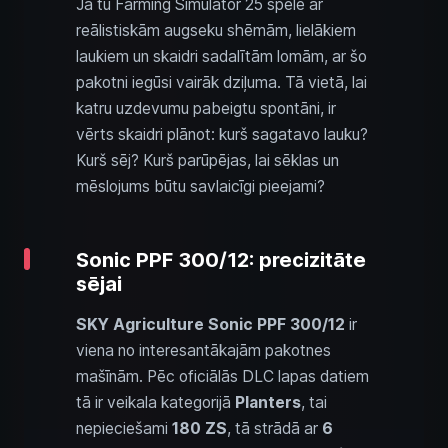
Ja tu Farming Simulator 25 spēlē ar
reālistiskām augseku shēmām, lielākiem
laukiem un skaidri sadalītām lomām, ar šo
pakotni iegūsi vairāk dziļuma. Tā vietā, lai
katru uzdevumu pabeigtu spontāni, ir
vērts skaidri plānot: kurš sagatavo lauku?
Kurš sēj? Kurš parūpējas, lai sēklas un
mēslojums būtu savlaicīgi pieejami?
Sonic PPF 300/12: precizitāte
sējai
SKY Agriculture Sonic PPF 300/12
ir
viena no interesantākajām pakotnes
mašīnām. Pēc oficiālās DLC lapas datiem
tā ir veikala kategorijā
Planters
, tai
nepieciešami
180 ZS
, tā strādā ar
6