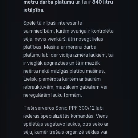
metru darba platumu
un tai ir
840 litru
ietilpība
.
Spēlē tā ir īpaši interesanta
saimniecībām, kurām svarīga ir kontrolēta
sēja, nevis vienkārši ātri nosegt lielas
platības. Mašīna ar mērenu darba
platumu labi der vidēja izmēra laukiem, tai
ir vieglāk apgriezties un tā ir mazāk
neērta nekā milzīgās platību mašīnas.
Lieliski piemērota kartēm ar šaurām
iebrauktuvēm, mazākiem gabaliem vai
neregulārām lauku formām.
Tieši serveros Sonic PPF 300/12 labi
iederas specializētās komandās. Viens
spēlētājs sagatavo laukus, otrs seko ar
sēju, kamēr trešais organizē sēklas vai