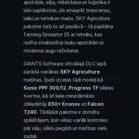
apstrāde, sēja, mēslošana un loģistika ir
labi saplānotas, jūs ietaupāt braucienus,
laiku un tehnikas maiņu. SKY Agriculture
pakotne tieši to arī piedāvā – tā papildina
Farming Simulator 25 ar tehniku, kas
radīta strukturētai lauku apstrādei un
modernai augu ražošanai.
GIANTS Software oficiālajā DLC lapā
parāda vairākas
SKY Agriculture
mašīnas. Īpaši izceļas tādi modeļi kā
Sonic PPF 300/12
,
Progress TF
sēklas
tvertne, kā arī lielie minerālmēslu
izkliedētāji
X50+ Econov
un
Falcon
T240
. Tādējādi pakotne ir domāta
spēlētājiem, kuri vēlas vairāk kontroles
pār sēju, sēklu piegādi un barības vielu
sadali.