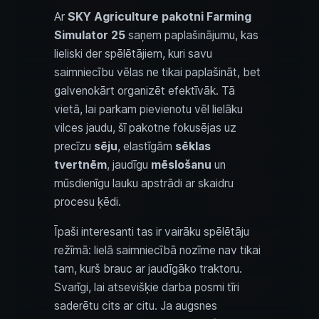
Ar
SKY Agriculture pakotni
Farming
Simulator 25
saņem paplašinājumu, kas
lieliski der spēlētājiem, kuri savu
saimniecību vēlas ne tikai paplašināt, bet
galvenokārt organizēt efektīvāk. Tā
vietā, lai parkam pievienotu vēl lielāku
vilces jaudu, šī pakotne fokusējas uz
precīzu
sēju
, elastīgām
sēklas
tvertnēm
, jaudīgu
mēslošanu
un
mūsdienīgu lauku apstrādi ar skaidru
procesu ķēdi.
Īpaši interesanti tas ir vairāku spēlētāju
režīmā: lielā saimniecībā nozīme nav tikai
tam, kurš brauc ar jaudīgāko traktoru.
Svarīgi, lai atsevišķie darba posmi tīri
saderētu cits ar citu. Ja augsnes