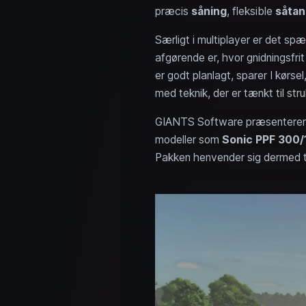
præcis
såning
, fleksible
såtan
Særligt i multiplayer er det sp
afgørende er, hvor gnidningsfrit
er godt planlagt, sparer I kørs
med teknik, der er tænkt til st
GIANTS Software præsenterer p
modeller som
Sonic PPF 300/
Pakken henvender sig dermed til