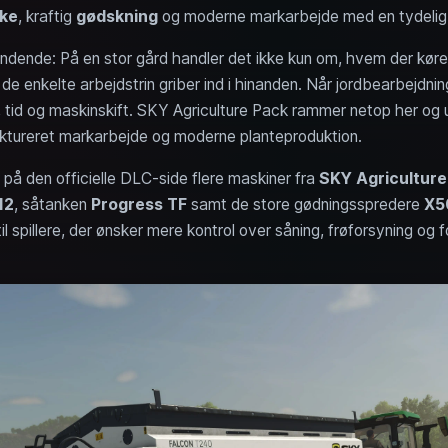
ke
, kraftig
gødskning
og moderne markarbejde med en tydeli
ændende: På en stor gård handler det ikke kun om, hvem der køre
 de enkelte arbejdstrin griber ind i hinanden. Når jordbearbejdnin
el, tid og maskinskift. SKY Agriculture Pack rammer netop her og
ruktureret markarbejde og moderne planteproduktion.
å den officielle DLC-side flere maskiner fra
SKY Agriculture
12
, såtanken
Progress TF
samt de store gødningsspredere
X5
 spillere, der ønsker mere kontrol over såning, frøforsyning og f