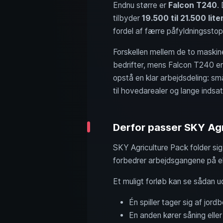
Endnu større er
Falcon T240
.
tilbyder
19.500 til 21.500 lite
fordel af færre påfyldningssto
Forskellen mellem de to maskiner
bedrifter, mens Falcon T240 er t
opstå en klar arbejdsdeling: s
til hovedarealer og lange indsat
Derfor passer SKY Agri
SKY Agriculture Pack folder sig
forbedrer arbejdsgangene på eks
Et muligt forløb kan se sådan u
Én spiller tager sig af jor
En anden kører såning eller