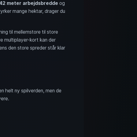
42 meter arbejdsbredde
og
 dyrker mange hektar, drager du
ng til mellemstore til store
re multiplayer-kort kan der
ns den store spreder står klar
en helt ny spilverden, men de
vere.