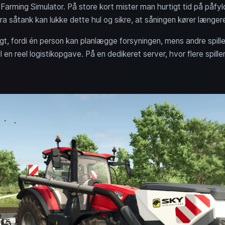
 Farming Simulator. På store kort mister man hurtigt tid på påfyld
tra såtank kan lukke dette hul og sikre, at såningen kører længer
tigt, fordi én person kan planlægge forsyningen, mens andre spil
l en reel logistikopgave. På en dedikeret server, hvor flere spille