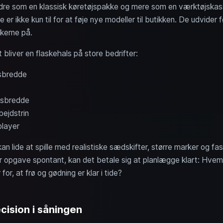
dre som en klassisk køretøjspakke og mere som en værktøjskas
 er ikke kun til for at føje nye modeller til butikken. De udvide
rkerne på.
 bliver en flaskehals på store bedrifter:
sbredde
dsbredde
ejdstrin
player
an lide at spille med realistiske sædskifter, større marker og fas
er opgave spontant, kan det betale sig at planlægge klart: Hv
or, at frø og gødning er klar i tide?
cision i såningen