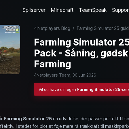
Spilserver
Minecraft
TeamSpeak
Suppor
4Netplayers Blog
/
Farming Simulator 25 guid
Farming Simulator 25
Pack - Såning, gødsk
Farming
4Netplayers Team,
30 Jun 2026
Vil du have din egen
Farming Simulator 25
-ser
år
Farming Simulator 25
en udvidelse, der passer perfekt til spi
fektiv. I stedet for blot at føje mere rå trækkraft til maskinpa