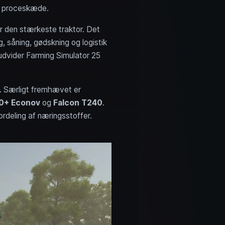
g proceskæde.
r den stærkeste traktor. Det
g, såning, gødskning og logistik
 udvider Farming Simulator 25
. Særligt fremhævet er
0+ Econov
og
Falcon T240
.
ordeling af næringsstoffer.