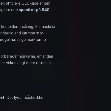
en officielle DLC-side er den
g har en
kapacitet på 840
å kontrolleret såning. En maskine
åndterlig end kæmpe stor-
er uregelmæssige markformer
 forbereder markerne, en anden
er virker langt mere realistisk
tet
. Det lyder måske ikke