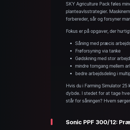
SKY Agriculture Pack føles min
planteavlsstrategier. Maskinerne
forbereder, sår og forsyner ma
Fokus er på opgaver, der hurtigt
Såning med præcis arbejd
Frøforsyning via tanke
Gødskning med stor arbej
mindre tomgang mellem arb
bedre arbejdsdeling i multi
Hvis du i Farming Simulator 25 k
dybde. I stedet for at tage hv
står for såningen? Hvem sørger f
Sonic PPF 300/12: Præ