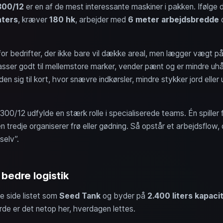
300/12
er en af de mest interessante maskiner i pakken. Ifølge d
nters
, kræver
180 hk
, arbejder med
6 meter arbejdsbredde
o
t for bedrifter, der ikke bare vil dække areal, men lægger vægt p
ser godt til mellemstore marker, vender pænt og er mindre uh
n sig til kort, hvor snævre indkørsler, mindre stykker jord ell
00/12 udfylde en stærk rolle i specialiserede teams. Én spiller
 tredje organiserer frø eller gødning. Så opstår et arbejdsflow, d
selv”.
 bedre logistik
le side listet som
Seed Tank
og byder på
2.400 liters kapaci
de er det netop her, hverdagen lettes.