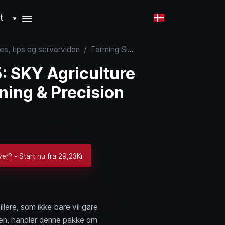
t
▼
es, tips og serverviden
/
Farming Simulator 25: SKY Agriculture Pack - Såning, gødskning & Precision Farming
: SKY Agriculture
ning & Precision
ver? - Start nu fra 29,23Kr
llere, som ikke bare vil gøre
rken, handler denne pakke om