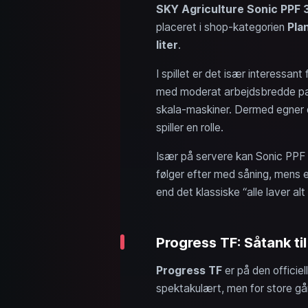
SKY Agriculture Sonic PPF 
placeret i shop-kategorien
Pla
liter
.
I spillet er det især interessan
med moderat arbejdsbredde pas
skala-maskiner. Dermed egner de
spiller en rolle.
Især på servere kan Sonic PPF 3
følger efter med såning, mens en
end det klassiske “alle laver alt 
Progress TF: Såtank til
Progress TF
er på den officiel
spektakulært, men for store går