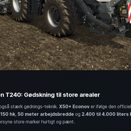
 T240: Gødskning til store arealer
 også stærk gødnings-teknik.
X50+ Econov
er ifølge den offici
 150 hk
,
50 meter arbejdsbredde
og
2.400 til 4.000 liters
l forsyne store marker hurtigt og pænt.