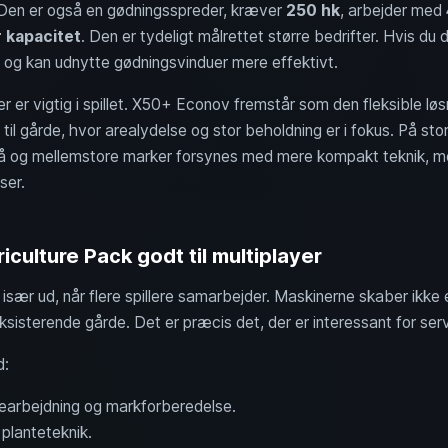
 Den er også en gødningsspreder, kræver
250 hk
, arbejder med
r kapacitet
. Den er tydeligt målrettet større bedrifter. Hvis du
p og kan udnytte gødningsvinduer mere effektivt.
 er vigtig i spillet. X50+ Econov fremstår som den fleksible løsni
il gårde, hvor arealydelse og stor beholdning er i fokus. På sto
må og mellemstore marker forsynes med mere kompakt teknik, me
ser.
culture Pack godt til multiplayer
 især ud, når flere spillere samarbejder. Maskinerne skaber ikke 
isterende gårde. Det er præcis det, der er interessant for ser
d:
dbearbejdning og markforberedelse.
 planteteknik.