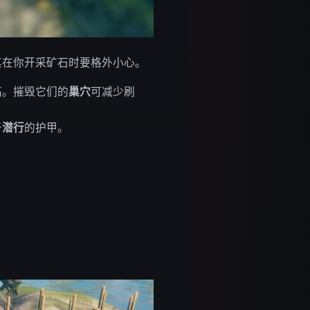
其在你开采矿石时要格外小心。
高。摧毁它们的
巢穴
可减少刷
于
潜行
的护甲。