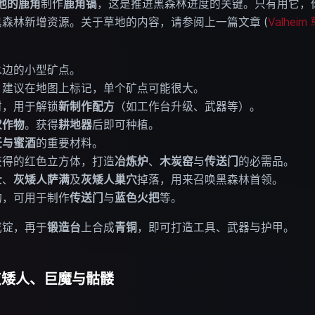
他的
鹿角
制作
鹿角镐
，这是推进黑森林进度的关键。只有用它，
森林新增资源。关于草地的内容，请参阅上一篇文章 (
Valhe
水边的小型矿点。
。建议在地图上标记，单个矿点可能很大。
材，用于解锁
新制作配方
（如工作台升级、武器等）。
农作物
。获得
耕地器
后即可种植。
饪与蜜酒
的重要材料。
获得的红色立方体，打造
冶炼炉
、
木炭窑
与
传送门
的必需品。
士
、
灰矮人萨满
及
灰矮人巢穴
掉落，用来召唤黑森林首领。
物，可用于制作
传送门
与
蓝色火把
等。
成锭，再于
锻造台
上合成
青铜
，即可打造工具、武器与护甲。
：灰矮人、巨魔与骷髅