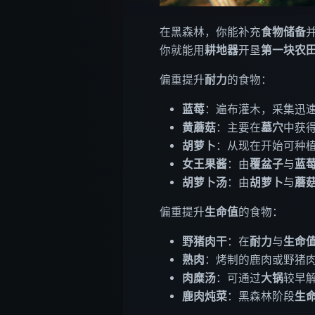
在黑森林，你能补充
食物储备
你就能用
耕地器
开垦
第一块农
偏重提升
耐力
的食物：
蓝莓
：遍布灌木，采集迅
黄蘑菇
：主要在
墓穴
中获
胡萝卜
：从现在开始可种
女王果酱
：由
覆盆子
与
蓝
胡萝卜汤
：由
胡萝卜
与
蘑
偏重提升
生命值
的食物：
野猪肉干
：在
耐力
与
生命
熟肉
：烤制的鹿肉或野猪
肉糜汤
：可通过
大锅
较早
鹿肉炖菜
：黑森林阶段
生