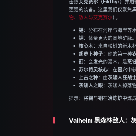
击败
艾克赛尔（Eikthyr）
并用
更强的装备。这里我们仅聚焦黑
物、敌人与艾克赛尔
) 。
锡
：分布在河岸与海岸等
铜
：体量更大的高地矿脉
核心木
：来自松树的新木
胡萝卜种子
：你的第一种
蓟
：会发光的灌木，是
烹
苏尔特灵核心
：在
墓穴
中
上古之种
：由
灰矮人狂战
灰矮人之眼
：灰矮人掉落
提示：将
锡
与
铜
在
冶炼炉
中炼
Valheim 黑森林敌人