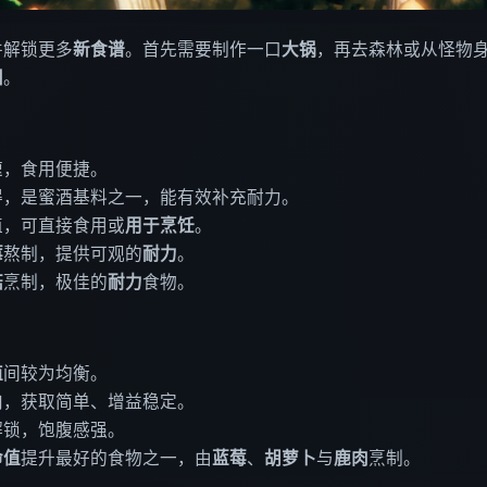
并解锁更多
新食谱
。首先需要制作一口
大锅
，再去森林或从怪物
田
。
速，食用便捷。
得，是蜜酒基料之一，能有效补充耐力。
植，可直接食用或
用于烹饪
。
莓
熬制，提供可观的
耐力
。
菇
烹制，极佳的
耐力
食物。
值
间较为均衡。
肉，获取简单、增益稳定。
解锁，饱腹感强。
命值
提升最好的食物之一，由
蓝莓
、
胡萝卜
与
鹿肉
烹制。