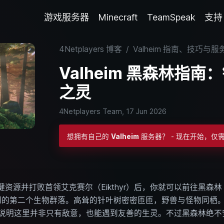
游戏服务器
Minecraft
TeamSpeak
支持
4Netplayers 博客
/
Valheim 指南、技巧与
Valheim 黑森林指
之灵
4Netplayers Team,
17 Jun 2026
想拥有自己的
Valheim
服务器？ - 现在开始，仅需 4
源并打败首领艾克赛尔（Eikthyr）后，你就可以前往黑森林（Düster
中会遇到的第二个生物群落。高耸的针叶树密密匝匝，野兽与怪物同
。这说明这里并非只有敌意，也能遇到友善的生灵。不过黑森林绝