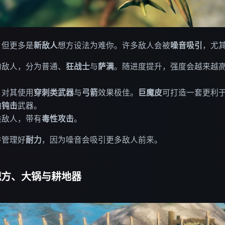
，但更多是
新敌人
想方设法为难你。许多敌人会被
噪音吸引
，尤
的敌人，分为普通、
狂战士
与
萨满
。随进度提升，强度会越来越
。对其使用
穿刺类武器
与
弓箭
效果极佳。
巨魔皮
可打造一套更利
怕
钝击
武器。
类敌人，带有
毒性攻击
。
并管理好
耐力
，因为噪音会吸引更多敌人前来。
：配方、大锅与耕地器