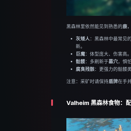
黑森林里依然能见到熟悉的
鹿
灰矮人
：黑森林中最常见
新。
巨魔
：体型庞大、伤害高
骷髅
：多刷新于
墓穴
，惧
腐臭残骸
：更强力的骷髅
注意：采矿时请保持
盾牌
在手
Valheim 黑森林食物