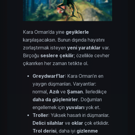
Kara Orman’da yine
geyiklerle
karşılaşacaksın. Bunun dışında hayatını
zorlaştırmak isteyen
yeni yaratıklar
var.
Birçoğu
seslere çekilir
; özellikle cevher
çıkarırken her zaman tetikte ol.
Greydwarf’lar
: Kara Orman’ın en
yaygın düşmanları. Varyantlar:
normal,
Azılı
ve
Şaman
. İlerledikçe
daha da güçlenirler
. Doğumları
engellemek için
yuvaları
yok et.
Troller
: Yüksek hasarlı iri düşmanlar.
Delici silahlar
ve
oklar
çok etkilidir.
Trol derisi
, daha iyi
gizlenme