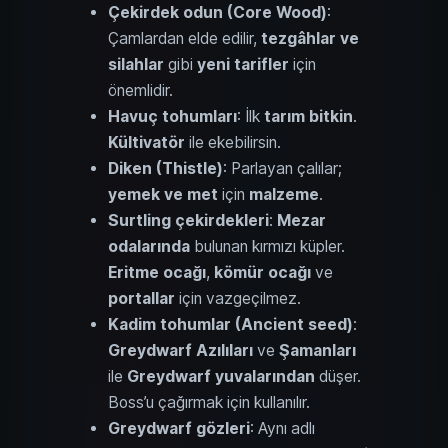
Çekirdek odun (Core Wood)
:
Çamlardan elde edilir,
tezgâhlar ve
silahlar
gibi
yeni tarifler
için
önemlidir.
Havuç tohumları
: İlk
tarım bitkin
.
Kültivatör
ile ekebilirsin.
Diken (Thistle)
: Parlayan çalılar;
yemek ve met
için
malzeme
.
Surtling çekirdekleri
:
Mezar
odalarında
bulunan kırmızı küpler.
Eritme ocağı
,
kömür ocağı
ve
portallar
için vazgeçilmez.
Kadim tohumlar (Ancient seed)
:
Greydwarf Azılıları
ve
Şamanları
ile
Greydwarf yuvalarından
düşer.
Boss’u çağırmak için kullanılır.
Greydwarf gözleri
: Aynı adlı