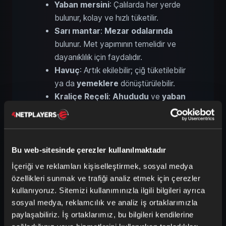
Yaban mersini
: Çalılarda her yerde
bulunur, kolay ve hızlı tüketilir.
Sarı mantar
:
Mezar odalarında
bulunur. Met yapımının temelidir ve
dayanıklılık için faydalıdır.
Havuç
: Artık ekilebilir; çiğ tüketilebilir
ya da
yemeklere
dönüştürülebilir.
Kraliçe Reçeli
:
Ahududu
ve
yaban
mersininden
yapılır, bol
dayanıklılık
verir.
Havuç Çorbası
:
Stamina
için
harikadır;
havuç
ve
mantar
ile
Bu web-sitesinde çerezler kullanılmaktadır
pişirilir.
İçeriği ve reklamları kişiselleştirmek, sosyal medya
özellikleri sunmak ve trafiği analiz etmek için çerezler
Daha fazla
can (HP)
için yiyecekler:
kullanıyoruz. Sitemizi kullanımınızla ilgili bilgileri ayrıca
sosyal medya, reklamcılık ve analiz iş ortaklarımızla
Domuz eti kurusu (jerky)
:
paylaşabiliriz. İş ortaklarımız, bu bilgileri kendilerine
Stamina
ve
HP
açısından dengelidir.