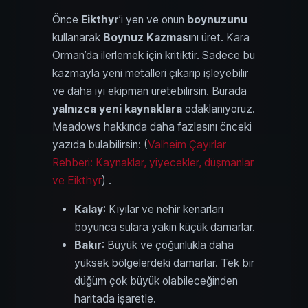
Önce
Eikthyr
’i yen ve onun
boynuzunu
kullanarak
Boynuz Kazması
nı üret. Kara
Orman’da ilerlemek için kritiktir. Sadece bu
kazmayla yeni metalleri çıkarıp işleyebilir
ve daha iyi ekipman üretebilirsin. Burada
yalnızca yeni kaynaklara
odaklanıyoruz.
Meadows hakkında daha fazlasını önceki
yazıda bulabilirsin: (
Valheim Çayırlar
Rehberi: Kaynaklar, yiyecekler, düşmanlar
ve Eikthyr
) .
Kalay
: Kıyılar ve nehir kenarları
boyunca sulara yakın küçük damarlar.
Bakır
: Büyük ve çoğunlukla daha
yüksek bölgelerdeki damarlar. Tek bir
düğüm çok büyük olabileceğinden
haritada işaretle.