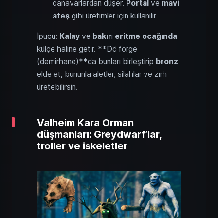
canavarlardan düşer.
Portal
ve
mavi
ateş
gibi üretimler için kullanılır.
İpucu:
Kalay
ve
bakır
ı
eritme ocağında
külçe haline getir. **Dö forge
(demirhane)**da bunları birleştirip
bronz
elde et; bununla aletler, silahlar ve zırh
üretebilirsin.
Valheim Kara Orman
düşmanları: Greydwarf’lar,
troller ve iskeletler