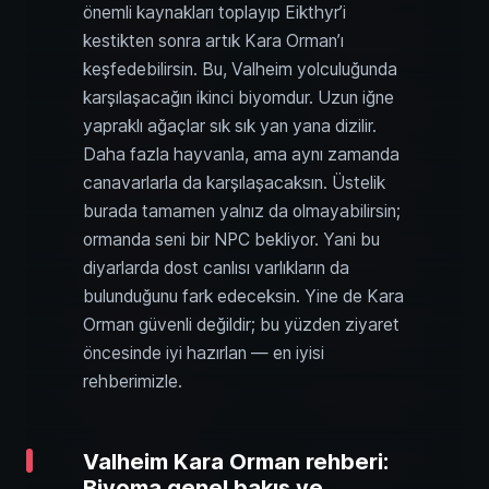
önemli kaynakları toplayıp Eikthyr’i
kestikten sonra artık Kara Orman’ı
keşfedebilirsin. Bu, Valheim yolculuğunda
karşılaşacağın ikinci biyomdur. Uzun iğne
yapraklı ağaçlar sık sık yan yana dizilir.
Daha fazla hayvanla, ama aynı zamanda
canavarlarla da karşılaşacaksın. Üstelik
burada tamamen yalnız da olmayabilirsin;
ormanda seni bir NPC bekliyor. Yani bu
diyarlarda dost canlısı varlıkların da
bulunduğunu fark edeceksin. Yine de Kara
Orman güvenli değildir; bu yüzden ziyaret
öncesinde iyi hazırlan — en iyisi
rehberimizle.
Valheim Kara Orman rehberi:
Biyoma genel bakış ve