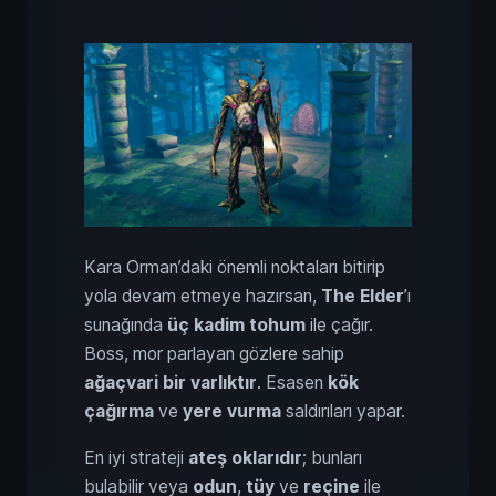
Kara Orman’daki önemli noktaları bitirip
yola devam etmeye hazırsan,
The Elder
’ı
sunağında
üç kadim tohum
ile çağır.
Boss, mor parlayan gözlere sahip
ağaçvari bir varlıktır
. Esasen
kök
çağırma
ve
yere vurma
saldırıları yapar.
En iyi strateji
ateş oklarıdır
; bunları
bulabilir veya
odun
,
tüy
ve
reçine
ile