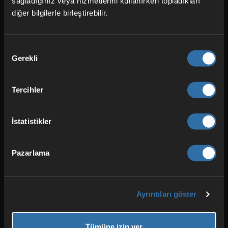
sağladığınız veya hizmetlerini kullanırken topladıkları
Pişmiş et
: Geyik veya domuz etinin
diğer bilgilerle birleştirebilir.
ızgarada pişmiş hâli; basit ve sağlam
bir destek.
Kıyma sosu
: Çok doyurucudur ve
Onay
kazan
ile erken dönemde yapılabilir.
Gerekli
Seçimi
Geyik yahni
: Kara Orman’daki en iyi
HP
yiyeceği;
yaban mersini
,
havuç
Tercihler
ve
geyik eti
ile yapılır.
İstatistikler
Valheim Kara Orman’daki
yerler: Mezar odaları, trol
Pazarlama
mağaraları ve Haldor
Ayrıntıları göster
Tümüne izin ver