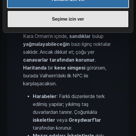
Seçime izin ver
Kara Orman’ın içinde,
sandıklar
bulup
yağmalayabileceğin
bazı ilginç noktalar
saklıdır. Ancak dikkat et; çoğu yer
canavarlar tarafından korunur
.
Haritanda
bir
kese simgesi
görürsen,
burada Valheim’deki ilk NPC ile
karşılaşacaksın.
Harabeler
: Farklı düzenlerde terk
edilmiş yapılar; yıkılmış taş
duvarlardan tanınır. Çoğunlukla
iskeletler
veya
Greydwarf’lar
tarafından korunur.
Mezar odaları
:
İskeletlerle
dolu