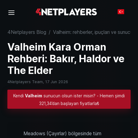
4Netplayers Blog
/
Valheim: rehberler, ipuçları ve sunucu bil
Valheim Kara Orman
Rehberi: Bakır, Haldor ve
The Elder
4Netplayers Team,
17 Jun 2026
Kendi
Valheim
sunucun olsun ister misin? - Hemen şimdi
321,34’dan başlayan fiyatlarla₺
Meadows (Çayırlar) bölgesinde tüm