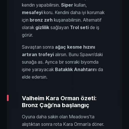
kendin yapabilirsin.
Siper
kullan,
mesafeyi
koru. Kendini daha iyi korumak
için
bronz zırh
kuşanabilirsin. Alternatif
olarak
gizlilik
sağlayan
Trol seti
de iş
görür.
Savaştan sonra
ağaç kesme hızını
artıran
trofeyi
alırsın. Bunu Spawn’daki
sunağa as. Ayrıca bir sonraki biyomda
işine yarayacak
Bataklık Anahtarı
nı da
elde edersin.
Valheim Kara Orman özeti:
Bronz Çağı’na başlangıç
Oyuna daha sakin olan Meadows’ta
alıştıktan sonra rota Kara Orman’a döner.