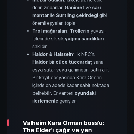
derin zindanlar.
Ganimet
ve
sarı
mantar
ile
Surtling çekirdeği
gibi
önemli eşyaları topla.
Trol mağaraları
:
Trollerin
yuvası.
İçlerinde sık sık
yağma sandıkları
saklıdır.
Haldor & Halstein
: İlk NPC’n.
Haldor
bir
cüce tüccardır
; sana
eşya satar veya ganimetini satın alır.
Bir kayıt dosyasında Kara Orman
içinde on adede kadar sabit noktada
belirebilir. Envanteri
oyundaki
ilerlemenle
genişler.
Valheim Kara Orman boss’u:
The Elder’ı çağır ve yen