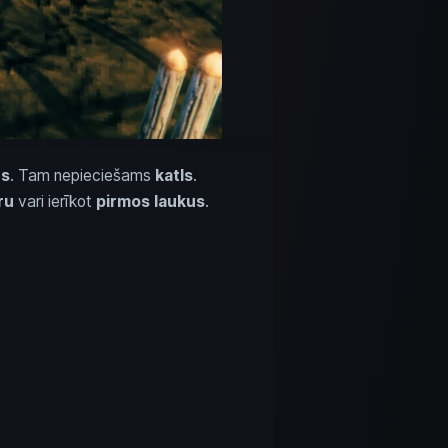
es
. Tam nepieciešams
katls
.
ru
vari ierīkot
pirmos laukus
.