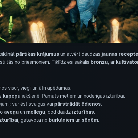
ildināt
pārtikas krājumus
un atvērt daudzas
jaunas recept
ti tās no briesmoņiem. Tiklīdz esi sakalis
bronzu
, ar
kultivato
os visur, viegli un ātri apēdamas.
as
kapeņu
iekšienē. Pamats metiem un noderīgas izturībai.
ējami; var ēst svaigus vai
pārstrādāt ēdienos
.
No
aveņu
un
melleņu
, dod daudz
izturības
.
zturībai
, gatavota no
burkāniem
un
sēnēm
.