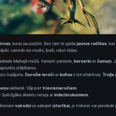
tirnas
, kuras jau pazīsti. Bez tam te gaida
jaunas radības
, kas
 tāpēc vienmēr esi modrs, īpaši, rokot rūdas.
aidnieki Melnajā mežā. Varianti: parastie,
berserki
un
šamaņi
. 
i apturētu izšķilšanos.
ugstu bojājumu.
Durošie ieroči
un
bultas
ir ļoti efektīvas.
Troļļa
peņu
iekšienē. Vāji pret
triecienieročiem
.
: Spēcīgāka skeletu versija ar
indezbrukumiem
.
 ķērienam
vairodzi
un sekojiet
izturībai
, jo troksnis var pievilināt