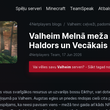
Spēļu serveri
Minecraft
TeamSpeak
Atbal
4Netplayers blogs
/
Valheim: ceļveži, padomi
Valheim Melnā meža c
Haldors un Vecākais
4Netplayers Team,
17 Jun 2026
Vai vēlies savu
Valheim
serveri? - Sākt tagad n
 visus svarīgākos resursus un uzvarējis bossu Eikthyr, vari doti
ļojumā pa Valheim. Augstas egles un priedes rindojas cieši cita p
Iespējams, ka neesi pavisam viens – mežā tevi gaida arī kāds NPC