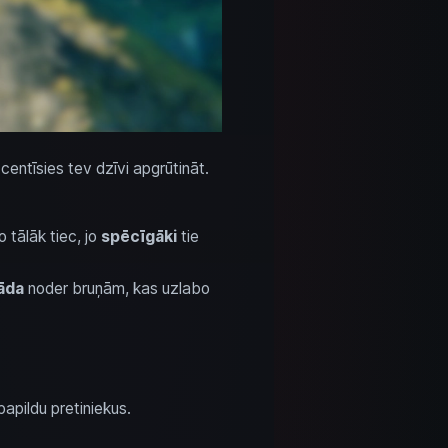
 centīsies tev dzīvi apgrūtināt.
Jo tālāk tiec, jo
spēcīgāki
tie
 āda
noder bruņām, kas uzlabo
 papildu pretiniekus.