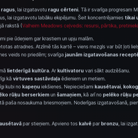
a
ragus
, lai izgatavotu
ragu cērteni
. Tā ir svarīga progresam Me
us, lai izgatavotu labāku ekipējumu. Šeit koncentrējamies
tikai
jā rakstā (
Valheim Meadows ceļvedis: resursi, pārtika, pretinieki
kumi pie ūdeņiem gar krastiem un upju malām.
etotas atradnes. Atzīmē tās kartē – viens mezgls var būt ļoti liel
nes veids no priedēm; svarīga
jaunām izgatavošanas recept
rmā
lietderīgā kultūra
. Ar
kultivatoru
vari sākt audzēšanu.
rīgi kā
virtuves sastāvdaļa
ēdieniem un metiem.
īgi kubi no
kapeņu
iekšienes. Nepieciešami
kausētavai
,
kokogļ
ēko rūķu berserkiem
un
šamaņiem
, kā arī no
pelēko rūķu p
o tā paša nosaukuma briesmoņiem. Noderīgas izgatavošanā, pi
ausētavā
par stieņiem. Apvieno tos
kalvē
par
bronzu
, lai izg