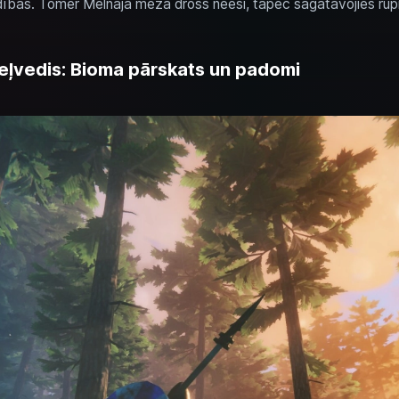
adības. Tomēr Melnajā mežā drošs neesi, tāpēc sagatavojies rūpī
ļvedis: Bioma pārskats un padomi