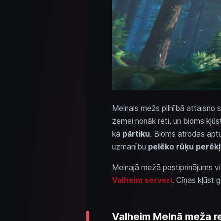
Melnais mežs pilnībā attaisno 
zemei nonāk reti, un bioms kļūs
kā
pārtiku
. Bioms atrodas apt
uzmanību
pelēko rūķu perēk
Melnajā mežā pastiprinājums vi
Valheim serveri
. Cīņas kļūst 
Valheim Melnā meža res