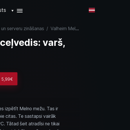
sts
▼
 un serveru zināšanas
/
Valheim Melnā meža ceļvedis: varš, Haldors un Vecākais
eļvedis: varš,
o 5,99€
es izpētīt Melno mežu. Tas ir
ie citas. Te sastapsi vairāk
. Tātad šeit atradīsi ne tikai