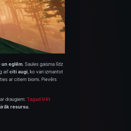
 un eglēm
. Saules gaisma līdz
g arī
citi augi
, ko vari izmantot
es ar citiem biomi. Pievērs
 ar draugiem:
Tagad īrēt
irāk resursu
.