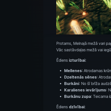
Protams, Melnajā mežā vari pap
Vāc sastāvdaļas mežā vai iegūs
Ēdiens
izturībai
:
Mellenes
: Atrodamas krūm
Dzeltenās sēnes
: Atrod
Burkāni
: No šī brīža audz
Karalienes ievārījums
: 
Burkānu zupa
: Teicama
i
Ēdiens
dzīvībai
: