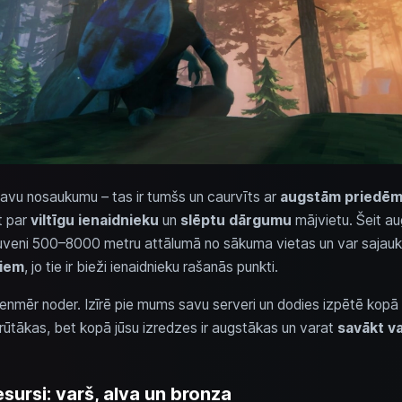
savu nosaukumu – tas ir tumšs un caurvīts ar
augstām priedēm
t par
viltīgu ienaidnieku
un
slēptu dārgumu
mājvietu. Šeit au
uveni 500–8000 metru attālumā no sākuma vietas un var sajaukti
ļiem
, jo tie ir bieži ienaidnieku rašanās punkti.
enmēr noder. Izīrē pie mums savu serveri un dodies izpētē kopā
grūtākas, bet kopā jūsu izredzes ir augstākas un varat
savākt va
ursi: varš, alva un bronza