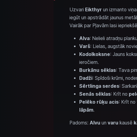
Uzvari
Eikthyr
un izmanto viņ
iegūt un apstrādāt jaunus metāl
Vairāk par Pļavām lasi iepriekšē
Alva
: Nelieli atradņu plan
Varš
: Lielas, augstāk novi
Kodolkoksne
: Jauns koks
ieročiem.
Burkānu sēklas
: Tava pi
Dadži
: Spīdoši krūmi, node
Sērtlinga serdes
: Sarkan
Senās sēklas
: Krīt no
pel
Pelēko rūķu acis
: Krīt n
lāpām
.
Padoms:
Alvu
un
varu
kausē
k