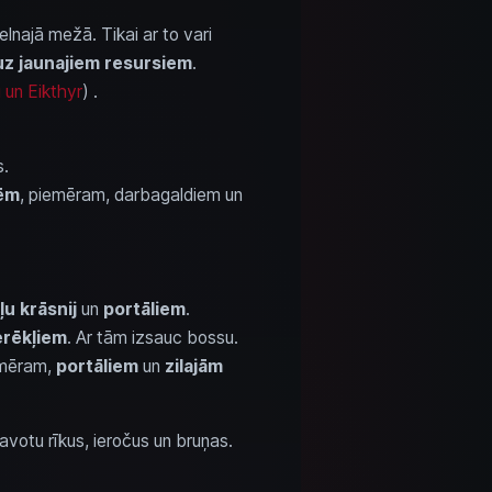
lnajā mežā. Tikai ar to vari
 uz jaunajiem resursiem
.
 un Eikthyr
) .
s.
ēm
, piemēram, darbagaldiem un
u krāsnij
un
portāliem
.
erēkļiem
. Ar tām izsauc bossu.
emēram,
portāliem
un
zilajām
atavotu rīkus, ieročus un bruņas.