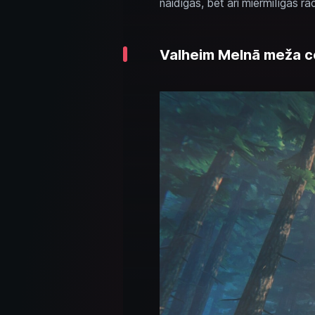
naidīgas, bet arī miermīlīgas r
Valheim Melnā meža ce