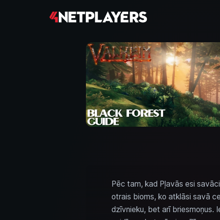
Pēc tam, kad Pļavās esi savācis
otrais bioms, ko atklāsi savā ce
dzīvnieku, bet arī briesmoņus. 