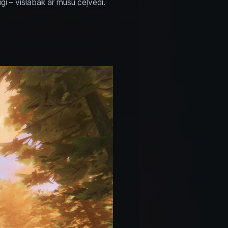
gi – vislabāk ar mūsu ceļvedi.