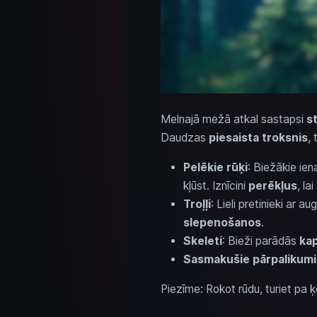
Melnajā mežā atkal sastapsi
s
Daudzas
piesaista troksnis
,
Pelēkie rūķi
: Biežākie ien
kļūst. Iznīcini
perēkļus
, la
Troļļi
: Lieli pretinieki ar a
slepenošanos
.
Skeleti
: Bieži parādās
ka
Sasmakušie pārpalikumi
Piezīme: Rokot rūdu, turiet pa