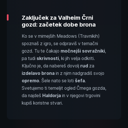
Zaključek za Valheim Črni
gozd: začetek dobe brona
Ko se v mirnejših Meadows (Travnikih)
spoznaš z igro, se odpraviš v temačni
gozd. Tu te čakajo
močnejši sovražniki
,
pa tudi
skrivnosti
, ki jih velja odkriti.
Ključno je, da nabereš dovolj
rud
za
izdelavo brona
in z njim nadgradiš svojo
opremo
. Šele nato se loti
šefa
.
Svetujemo ti temeljit ogled Črnega gozda,
da najdeš
Haldorja
in v njegovi trgovini
kupiš koristne stvari.