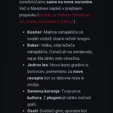
osredotočamo
samo na nove surovine
.
Več o Meadows najdeš v prejšnjem
prispevku (
Vodnik za Valheim Meadows:
viri, hrana, sovražniki in Eikthyr
) .
Kositer
: Majhna nahajališča ob
vodah vzdolž obal in rečnih bregov.
Baker
: Velika, višje ležeča
nahajališča. Označi jih na zemljevidu,
saj je žila lahko zelo obsežna.
Jedrov les
: Novo lesno gradivo iz
borovcev, pomembno za
nove
recepte
kot so delovne mize in
orožja.
Semena korenja
: Tvoja prva
kultura
. Z
plugom
jih lahko začneš
gojiti.
Osati
: Svetleči grmi, uporabni kot