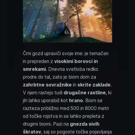
Črni gozd upraviči svoje ime: je temačen
in prepreden z
visokimi borovci in
smrekami
. Dnevna svetloba redko
prodre do tal, zato je biom dom za
zahrbtne sovražnike
in
skrite zaklade
.
V njem rastejo tudi
drugačne rastline
, ki
jih lahko uporabiš kot
hrano
. Biom se
razteza približno med 500 in 8000 metri
od točke rojstva in se lahko prepleta z
drugimi biomi. Pazi na
gnezda sivih
škratov
, saj so pogoste točke pojavljanja