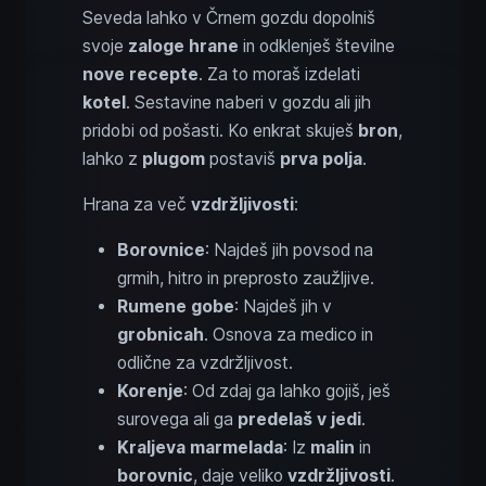
Seveda lahko v Črnem gozdu dopolniš
svoje
zaloge hrane
in odklenješ številne
nove recepte
. Za to moraš izdelati
kotel
. Sestavine naberi v gozdu ali jih
pridobi od pošasti. Ko enkrat skuješ
bron
,
lahko z
plugom
postaviš
prva polja
.
Hrana za več
vzdržljivosti
:
Borovnice
: Najdeš jih povsod na
grmih, hitro in preprosto zaužljive.
Rumene gobe
: Najdeš jih v
grobnicah
. Osnova za medico in
odlične za vzdržljivost.
Korenje
: Od zdaj ga lahko gojiš, ješ
surovega ali ga
predelaš v jedi
.
Kraljeva marmelada
: Iz
malin
in
borovnic
, daje veliko
vzdržljivosti
.