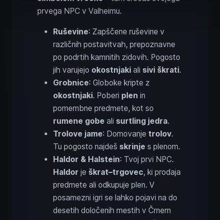
prvega NPC v Valheimu.
Ruševine
: Zapščene ruševine v
različnih postavitvah, prepoznavne
po podrtih kamnitih zidovih. Pogosto
jih varujejo
okostnjaki
ali
sivi škrati
.
Grobnice
: Globoke kripte z
okostnjaki
. Poberi
plen
in
pomembne predmete, kot so
rumene gobe
ali
surtling jedra
.
Trolove jame
: Domovanje
trolov
.
Tu pogosto najdeš
skrinje
s plenom.
Haldor & Halstein
: Tvoj prvi NPC.
Haldor
je
škrat–trgovec
, ki prodaja
predmete ali odkupuje plen. V
posamezni igri se lahko pojavi na do
desetih določenih mestih v Črnem