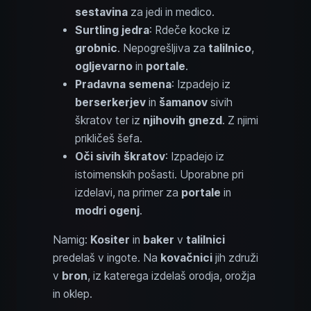
sestavina
za jedi in medico.
Surtling jedra
: Rdeče kocke iz
grobnic
. Nepogrešljiva za
talilnico
,
ogljevarno
in
portale
.
Pradavna semena
: Izpadejo iz
berserkerjev
in
šamanov
sivih
škratov ter iz
njihovih gnezd
. Z njimi
prikličeš šefa.
Oči sivih škratov
: Izpadejo iz
istoimenskih pošasti. Uporabne pri
izdelavi, na primer za
portale
in
modri ogenj
.
Namig:
Kositer
in
baker
v
talilnici
predelaš v ingote. Na
kovačnici
jih združi
v
bron
, iz katerega izdelaš orodja, orožja
in oklep.