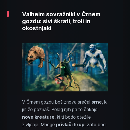
Valheim sovražniki v Črnem
gozdu: sivi škrati, troli in
okostnjaki
V Črnem gozdu boš znova srečal
srne
, ki
jih že poznaš. Poleg njih pa te čakajo
nove kreature
, ki ti bodo otežile
življenje. Mnoge
privlači hrup
, zato bodi