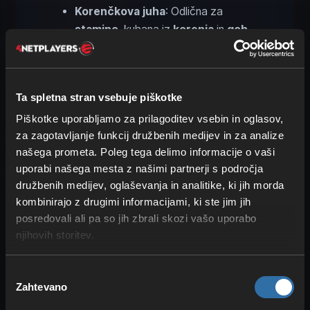
Korenčkova juha
: Odlična za
stamino
, kuhana iz
korenja
in
gob
.
Hrana za več
življenja
:
Jerky iz divjega prašiča
:
Ta spletna stran vsebuje piškotke
Uravnotežen za
stamino
in
HP
.
Piškotke uporabljamo za prilagoditev vsebin in oglasov,
Pečeno meso
: Pečeno srnje ali
za zagotavljanje funkcij družbenih medijev in za analize
svinjsko meso divjega prašiča za
našega prometa. Poleg tega delimo informacije o vaši
preprosto, zanesljivo okrepitev.
uporabi našega mesta z našimi partnerji s področja
Omaka iz mletega mesa
: Zelo
družbenih medijev, oglaševanja in analitike, ki jih morda
nasitna in zgodaj dostopna prek
kombinirajo z drugimi informacijami, ki ste jim jih
kotla
.
posredovali ali pa so jih zbrali skozi vašo uporabo
Jelenov enolončnik
: Najboljša
njihovih storitev.
hrana za
HP
v Črnem gozdu, iz
borovnic
,
korenja
in
Izbira
srnjega/jelenjega mesa
.
Zahtevano
soglasja