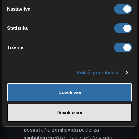
Nastavitve
Valheim lokacije v Črnem
gozdu: grobnice, trolove jame
in Haldor
Statistika
Trženje
Prikaži podrobnosti
Dovoli vse
Skriti v Črnem gozdu so številni zanimivi
Dovoli izbor
kraji, kjer lahko najdeš
skrinje
in jih
izropaš
. A pazi, večino
varujejo
pošasti
. Na
zemljevidu
poglej za
simbolom vrečke
– tam srečaš svojega