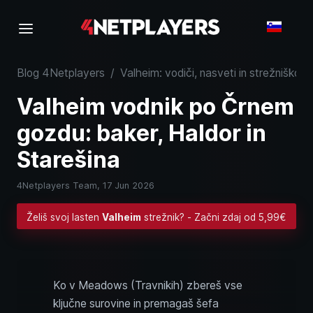
Blog 4Netplayers
/
Valheim: vodiči, nasveti in strežniško z
Valheim vodnik po Črnem
gozdu: baker, Haldor in
Starešina
4Netplayers Team,
17 Jun 2026
Želiš svoj lasten
Valheim
strežnik? - Začni zdaj od 5,99€
Ko v Meadows (Travnikih) zbereš vse
ključne surovine in premagaš šefa