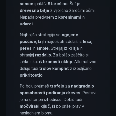
semeni
prikliči
Starešino
. Šef je
drevesno bitje
z vijolično žarečimi očmi.
Napada predvsem z
koreninami
in
udarci
.
Najboljša strategija so
ognjene
puščice
, ki jih najdeš ali izdelaš iz
lesa
,
peres
in
smole
. Streljaj iz
kritja
in
ohranjaj
razdaljo
. Za boljšo zaščito si
lahko skujaš
bronasti oklep
. Alternativno
deluje tudi
trolov komplet
z izboljšano
prikritostjo
.
Po boju prejmeš
trofejo
za
nadgradnjo
sposobnosti podiranja dreves
. Postavi
jo na oltar pri izhodišču. Dobiš tudi
močvirski ključ
, ki bo prišel prav v
naslednjem biomu.