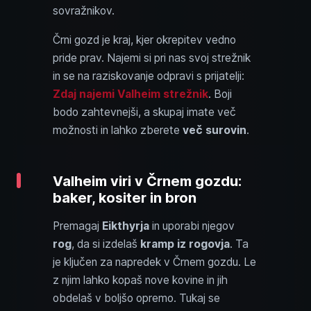
sovražnikov.
Črni gozd je kraj, kjer okrepitev vedno
pride prav. Najemi si pri nas svoj strežnik
in se na raziskovanje odpravi s prijatelji:
Zdaj najemi Valheim strežnik
. Boji
bodo zahtevnejši, a skupaj imate več
možnosti in lahko zberete
več surovin
.
Valheim viri v Črnem gozdu:
baker, kositer in bron
Premagaj
Eikthyrja
in uporabi njegov
rog
, da si izdelaš
kramp iz rogovja
. Ta
je ključen za napredek v Črnem gozdu. Le
z njim lahko kopaš nove kovine in jih
obdelaš v boljšo opremo. Tukaj se