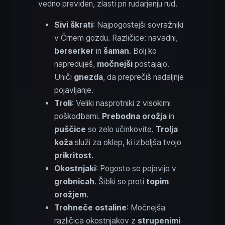
vedno previden, zlasti pri rudarjenju rud.
Sivi škrati
: Najpogostejši sovražniki
v Črnem gozdu. Različice: navadni,
berserker
in
šaman
. Bolj ko
napreduješ,
močnejši
postajajo.
Uniči
gnezda
, da preprečiš nadaljnje
pojavljanje.
Troli
: Veliki nasprotniki z visokimi
poškodbami.
Prebodna orožja
in
puščice
so zelo učinkovite.
Trolja
koža
služi za oklep, ki izboljša tvojo
prikritost
.
Okostnjaki
: Pogosto se pojavijo v
grobnicah
. Šibki so proti
topim
orožjem
.
Trohneče ostaline
: Močnejša
različica okostnjakov z
strupenimi