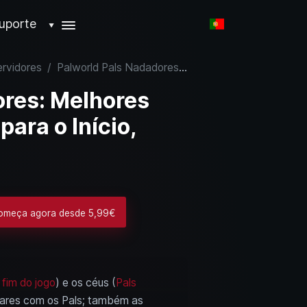
uporte
▼
ervidores
/
Palworld Pals Nadadores: Melhores Montarias Aquáticas para o Início, Meio e Fim de Jogo
ores: Melhores
ara o Início,
Começa agora desde 5,99€
 fim do jogo
) e os céus (
Pals
ocares com os Pals; também as