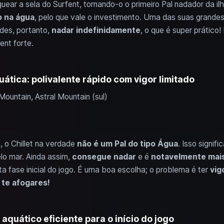
ear a sela do Surfent, tornando-o o primeiro Pal nadador da ilh
 na água
, pelo que vale o investimento. Uma das suas grande
odes, portanto,
nadar indefinidamente
, o que é super prático
ent forte.
ática: polivalente rápido com vigor limitado
Mountain, Astral Mountain (sul)
, o Chillet na verdade
não é um Pal do tipo Água
. Isso signif
lo mar. Ainda assim,
consegue nadar
e é
notavelmente mais
a fase inicial do jogo. É uma boa escolha; o problema é ter
vig
te afogares!
 aquático eficiente para o início do jogo