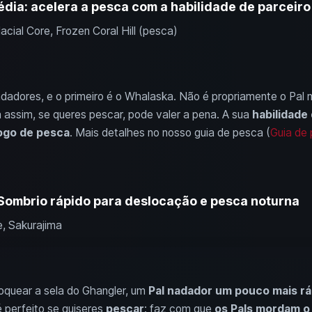
dia: acelera a pesca com a habilidade de parceiro
Glacial Core, Frozen Coral Hill (pesca)
adores, e o primeiro é o Whalaska. Não é propriamente o Pal m
a assim, se queres pescar, pode valer a pena. A sua
habilidade
ogo de pesca
. Mais detalhes no nosso guia de pesca (
Guia de 
 Sombrio rápido para deslocação e pesca noturna
e, Sakurajima
oquear a sela do Ghangler, um
Pal nadador um pouco mais rá
 perfeito se quiseres
pescar
: faz com que
os Pals mordam o