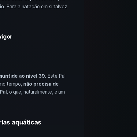
io
. Para a natação em si talvez
vigor
muntide ao nível 39
. Este Pal
smo tempo,
não precisa de
Pal
, o que, naturalmente, é um
rias aquáticas