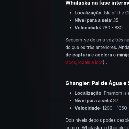
Whalaska na fase intermé
Localização
: Isle of the 
Nível para a sela
: 35
Velocidade
: 780 - 880
Seguem-se de uma vez três nad
do que os três anteriores. Aind
de captura
e
acelera
o
minij
iscos, locais e loot
) .
Ghangler: Pal de Água e
Localização
: Phantom Isl
Nível para a sela
: 37
Velocidade
: 1200 - 1350
Dois níveis depois podes desbl
como o Whalaska, o Ghangler é