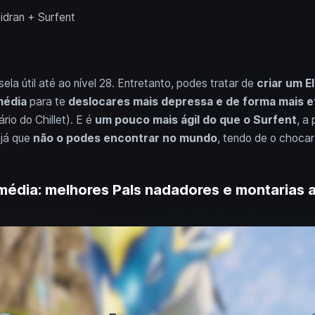
hidran + Surfent
la útil até ao nível 28. Entretanto, podes tratar de
criar um E
média
para te
deslocares mais depressa e de forma mais e
rio do Chillet). E é
um pouco mais ágil do que o Surfent
, a 
 já que
não o podes encontrar no mundo
, tendo de o chocar 
rmédia: melhores Pals nadadores e montarias 