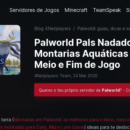
Servidores de Jogos
Minecraft
TeamSpeak
S
Blog 4Netplayers
/
Palworld: guias, dicas e s
Palworld Pals Nadad
Montarias Aquáticas p
Meio e Fim de Jogo
4Netplayers Team,
24 Mar 2026
Queres o teu próprio servidor de
Palworld
? - 
terra (
Montarias em Palworld: as melhores para o início, meio e
s montadas para Early, Mid e Late Game
) ideais para te desl